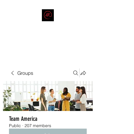
THE AMERICAN REDNECK
COMPANY
End Race in America
Groups
Team America
Public
·
207 members