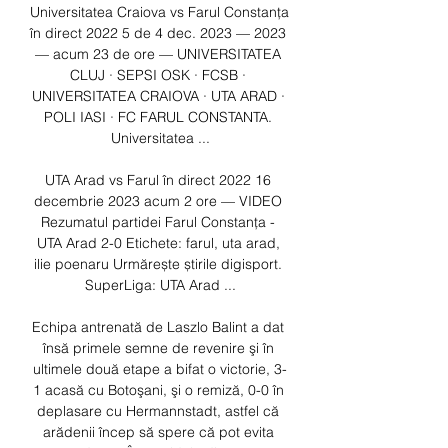
Universitatea Craiova vs Farul Constanța 
în direct 2022 5 de 4 dec. 2023 — 2023 
— acum 23 de ore — UNIVERSITATEA 
CLUJ · SEPSI OSK · FCSB · 
UNIVERSITATEA CRAIOVA · UTA ARAD · 
POLI IASI · FC FARUL CONSTANTA. 
Universitatea ...

UTA Arad vs Farul în direct 2022 16 
decembrie 2023 acum 2 ore — VIDEO 
Rezumatul partidei Farul Constanța - 
UTA Arad 2-0 Etichete: farul, uta arad, 
ilie poenaru Urmărește știrile digisport. 
SuperLiga: UTA Arad ...

Echipa antrenată de Laszlo Balint a dat 
însă primele semne de revenire şi în 
ultimele două etape a bifat o victorie, 3-
1 acasă cu Botoşani, şi o remiză, 0-0 în 
deplasare cu Hermannstadt, astfel că 
arădenii încep să spere că pot evita 