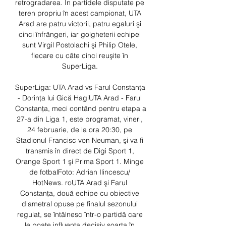
retrogradarea. În partidele disputate pe 
teren propriu în acest campionat, UTA 
Arad are patru victorii, patru egaluri şi 
cinci înfrângeri, iar golgheterii echipei 
sunt Virgil Postolachi şi Philip Otele, 
fiecare cu câte cinci reuşite în 
SuperLiga. 

SuperLiga: UTA Arad vs Farul Constanţa 
- Dorinţa lui Gică Hagi​UTA Arad - Farul 
Constanţa, meci contând pentru etapa a 
27-a din Liga 1, este programat, vineri, 
24 februarie, de la ora 20:30, pe 
Stadionul Francisc von Neuman, şi va fi 
transmis în direct de Digi Sport 1, 
Orange Sport 1 şi Prima Sport 1. Minge 
de fotbalFoto: Adrian Ilincescu/ 
HotNews. roUTA Arad şi Farul 
Constanţa, două echipe cu obiective 
diametral opuse pe finalul sezonului 
regulat, se întâlnesc într-o partidă care 
le poate influenţa decisiv soarta în 