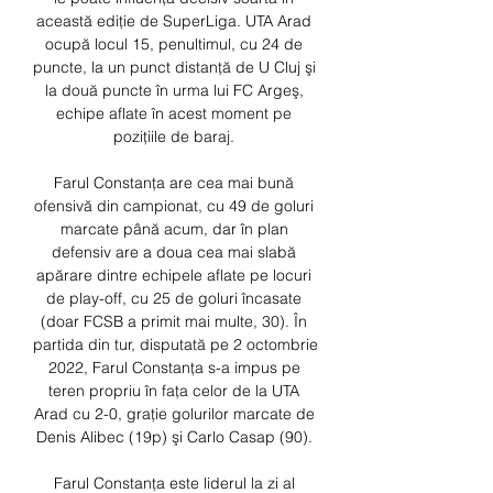
această ediţie de SuperLiga. UTA Arad 
ocupă locul 15, penultimul, cu 24 de 
puncte, la un punct distanţă de U Cluj şi 
la două puncte în urma lui FC Argeş, 
echipe aflate în acest moment pe 
poziţiile de baraj. 

Farul Constanţa are cea mai bună 
ofensivă din campionat, cu 49 de goluri 
marcate până acum, dar în plan 
defensiv are a doua cea mai slabă 
apărare dintre echipele aflate pe locuri 
de play-off, cu 25 de goluri încasate 
(doar FCSB a primit mai multe, 30). În 
partida din tur, disputată pe 2 octombrie 
2022, Farul Constanţa s-a impus pe 
teren propriu în faţa celor de la UTA 
Arad cu 2-0, graţie golurilor marcate de 
Denis Alibec (19p) şi Carlo Casap (90). 

Farul Constanţa este liderul la zi al 