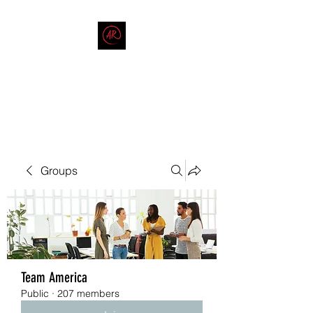
THE AMERICAN REDNECK
COMPANY
End Race in America
Groups
Team America
Public
·
207 members