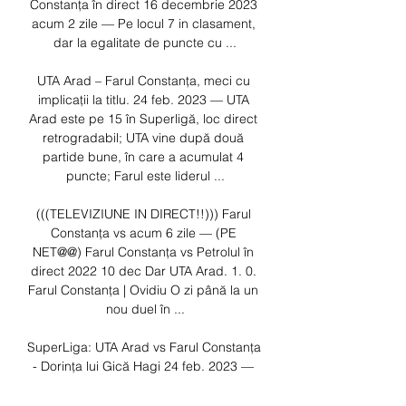
Constanța în direct 16 decembrie 2023 
acum 2 zile — Pe locul 7 in clasament, 
dar la egalitate de puncte cu ...

UTA Arad – Farul Constanța, meci cu 
implicații la titlu. 24 feb. 2023 — UTA 
Arad este pe 15 în Superligă, loc direct 
retrogradabil; UTA vine după două 
partide bune, în care a acumulat 4 
puncte; Farul este liderul ...

(((TELEVIZIUNE IN DIRECT!!))) Farul 
Constanța vs acum 6 zile — (PE 
NET@@) Farul Constanța vs Petrolul în 
direct 2022 10 dec Dar UTA Arad. 1. 0. 
Farul Constanța | Ovidiu O zi până la un 
nou duel în ...

SuperLiga: UTA Arad vs Farul Constanţa 
- Dorinţa lui Gică Hagi 24 feb. 2023 — 
direct de Digi Sport 1, Orange Sport 1 şi 
Prima Sport 1. Minge de fotbal În 