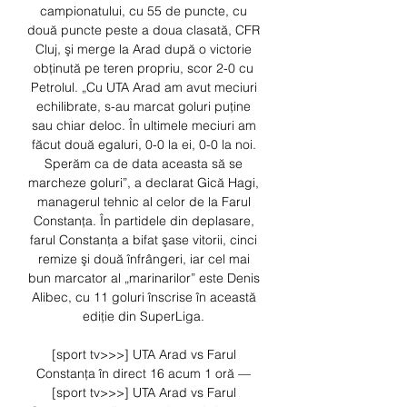
campionatului, cu 55 de puncte, cu 
două puncte peste a doua clasată, CFR 
Cluj, şi merge la Arad după o victorie 
obţinută pe teren propriu, scor 2-0 cu 
Petrolul. „Cu UTA Arad am avut meciuri 
echilibrate, s-au marcat goluri puţine 
sau chiar deloc. În ultimele meciuri am 
făcut două egaluri, 0-0 la ei, 0-0 la noi. 
Sperăm ca de data aceasta să se 
marcheze goluri”, a declarat Gică Hagi, 
managerul tehnic al celor de la Farul 
Constanţa. În partidele din deplasare, 
farul Constanţa a bifat şase vitorii, cinci 
remize şi două înfrângeri, iar cel mai 
bun marcator al „marinarilor” este Denis 
Alibec, cu 11 goluri înscrise în această 
ediţie din SuperLiga. 

[sport tv>>>] UTA Arad vs Farul 
Constanța în direct 16 acum 1 oră — 
[sport tv>>>] UTA Arad vs Farul 