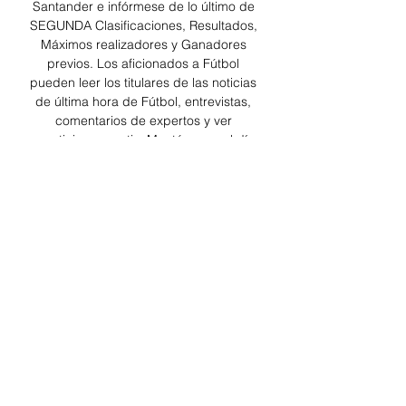
Santander e infórmese de lo último de 
SEGUNDA Clasificaciones, Resultados, 
Máximos realizadores y Ganadores 
previos. Los aficionados a Fútbol 
pueden leer los titulares de las noticias 
de última hora de Fútbol, entrevistas, 
comentarios de expertos y ver 
repeticiones gratis. Manténgase al día 
de lo que ocurre en La Liga, Copa del 
Rey y otras competiciones. 

Real Zaragoza | Web OficialLALIGA 
HYPERMOTION·J16La RomaredaReal 
ZaragozaSD HuescaLALIGA 
HYPERMOTION·J17Estadio Carlos 
BelmonteAlbacete BPReal 
ZaragozaLALIGA HYPERMOTION·J18La 
RomaredaReal ZaragozaCD 
LeganésLALIGA 
HYPERMOTION·J19Stage Front 
StadiumRCD Espanyol de 