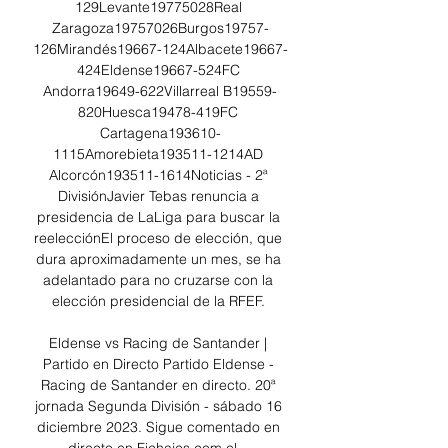
129Levante19775028Real 
Zaragoza19757026Burgos19757-
126Mirandés19667-124Albacete19667-
424Eldense19667-524FC 
Andorra19649-622Villarreal B19559-
820Huesca19478-419FC 
Cartagena193610-
1115Amorebieta193511-1214AD 
Alcorcón193511-1614Noticias - 2ª 
DivisiónJavier Tebas renuncia a 
presidencia de LaLiga para buscar la 
reelecciónEl proceso de elección, que 
dura aproximadamente un mes, se ha 
adelantado para no cruzarse con la 
elección presidencial de la RFEF. 

Eldense vs Racing de Santander | 
Partido en Directo Partido Eldense - 
Racing de Santander en directo. 20ª 
jornada Segunda División - sábado 16 
diciembre 2023. Sigue comentado en 