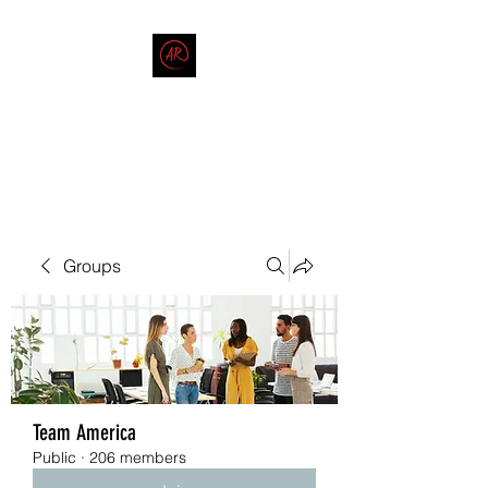
THE AMERICAN REDNECK
COMPANY
End Race in America
Groups
Team America
Public
·
206 members