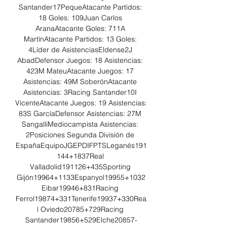
Santander17PequeAtacante Partidos: 
18 Goles: 109Juan Carlos 
AranaAtacante Goles: 711A 
MartínAtacante Partidos: 13 Goles: 
4Líder de AsistenciasEldense2J 
AbadDefensor Juegos: 18 Asistencias: 
423M MateuAtacante Juegos: 17 
Asistencias: 49M SoberónAtacante 
Asistencias: 3Racing Santander10I 
VicenteAtacante Juegos: 19 Asistencias: 
83S GarcíaDefensor Asistencias: 27M 
SangalliMediocampista Asistencias: 
2Posiciones Segunda División de 
EspañaEquipoJGEPDIFPTSLeganés191
144+1837Real 
Valladolid191126+435Sporting 
Gijón19964+1133Espanyol19955+1032
Eibar19946+831Racing 
Ferrol19874+331Tenerife19937+330Rea
l Oviedo20785+729Racing 
Santander19856+529Elche20857-