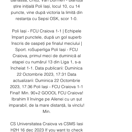
Bahassa, Chițu, Van Durmen - Blănuță 
știre inițială Poli Iași, locul 10, cu 14 
puncte, vine după victoria la limită din 
restanța cu Sepsi OSK, scor 1-0. 

Poli Iași - FCU Craiova 1-1 | Echipele 
împart punctele, după un gol superb 
înscris de oaspeți pe finalul meciului | 
Sport. roSuperliga Poli Iași - FCU 
Craiova, primul meci de duminică al 
etapei cu numărul 13 din Liga 1, s-a 
încheiat 1-1. Data publicarii: Duminica 
22 Octombrie 2023, 17:31 Data 
actualizarii: Duminica 22 Octombrie 
2023, 17:36 Poli Iași - FCU Craiova 1-1 
Final! Min. 90+2 GOOOL FCU Craiova! 
Ibrahim îl învinge pe Ailenei cu un șut 
imparabil, de la mare distanță, la vinclu! 
Min. 

CS Universitatea Craiova vs CSMS Iasi 
H2H 16 dec 2023 If you want to check 