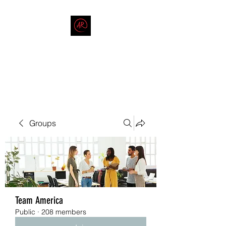
THE AMERICAN REDNECK
COMPANY
End Race in America
Groups
Team America
Public
·
208 members