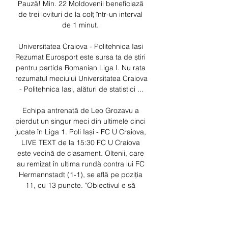
Pauză! Min. 22 Moldovenii beneficiază 
de trei lovituri de la colț într-un interval 
de 1 minut. 

Universitatea Craiova - Politehnica Iasi 
Rezumat Eurosport este sursa ta de știri 
pentru partida Romanian Liga I. Nu rata 
rezumatul meciului Universitatea Craiova 
- Politehnica Iasi, alături de statistici ...

Echipa antrenată de Leo Grozavu a 
pierdut un singur meci din ultimele cinci 
jucate în Liga 1. Poli Iași - FC U Craiova, 
LIVE TEXT de la 15:30 FC U Craiova 
este vecină de clasament. Oltenii, care 
au remizat în ultima rundă contra lui FC 
Hermannstadt (1-1), se află pe poziția 
11, cu 13 puncte. "Obiectivul e să 
câștigăm toate meciurile, începând cu 
primul. Trebuie să o luăm pas cu pas și 
să câștigăm meciul de la Iași, care e 