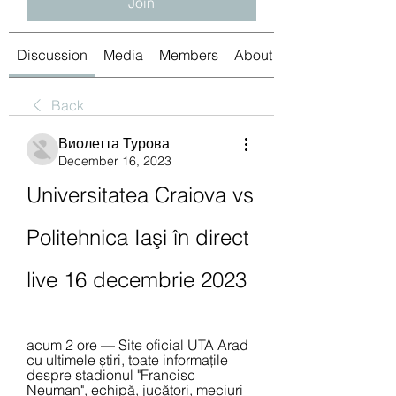
Join
Discussion
Media
Members
About
Back
Виолетта Турова
December 16, 2023
Universitatea Craiova vs 
Politehnica Iaşi în direct 
live 16 decembrie 2023
acum 2 ore — Site oficial UTA Arad 
cu ultimele știri, toate informațile 
despre stadionul "Francisc 
Neuman", echipă, jucători, meciuri 