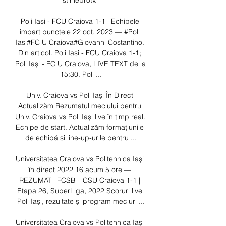
stirileprotv. 

Poli Iași - FCU Craiova 1-1 | Echipele 
împart punctele 22 oct. 2023 — #Poli 
Iasi#FC U Craiova#Giovanni Costantino. 
Din articol. Poli Iași - FCU Craiova 1-1; 
Poli Iași - FC U Craiova, LIVE TEXT de la 
15:30. Poli ...

Univ. Craiova vs Poli Iași În Direct 
Actualizăm Rezumatul meciului pentru 
Univ. Craiova vs Poli Iași live în timp real. 
Echipe de start. Actualizăm formațiunile 
de echipă și line-up-urile pentru ...

Universitatea Craiova vs Politehnica Iaşi 
în direct 2022 16 acum 5 ore — 
REZUMAT | FCSB – CSU Craiova 1-1 | 
Etapa 26, SuperLiga, 2022 Scoruri live 
Poli Iași, rezultate și program meciuri ...

Universitatea Craiova vs Politehnica Iaşi 