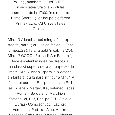
Poli Iaşi, sâmbătă ... LIVE VIDEO ǀ 
Universitatea Craiova - Poli Iaşi, 
sâmbătă, de la 17:00, în direct, pe 
Prima Sport 1 şi online pe platforma 
PrimaPlay.ro. CS Universitatea 
Craiova ...

Min. 19 Ailenei scapă mingea în proprie 
poartă, dar tușierul ridică fanionul. Faza 
urmează să fie analizată în cabina VAR. 
Min. 12 GOOOL Poli Iași! Alin Roman își 
face excelent mingea pe dreptul și 
marchează superb de la aproape 30 de 
metri. Min. 7 Ieșenii speră la o victorie 
en-fanfare, cu fanfara în tribune Min. 1 A 
început partida! Echipele de start Poli 
Iași: Ailenei - Martac, Ilie, Katanec, Ispas 
- Roman, Bordeianu, Marchioni, 
Stefanovici, Bus, Phelipe FCU Craiova: 
Gurău - Compagnucci, Lacroix, 
Henriques, Padula - Albu, Achim - 