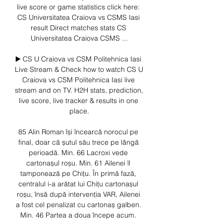
live score or game statistics click here: 
CS Universitatea Craiova vs CSMS Iasi 
result Direct matches stats CS 
Universitatea Craiova CSMS ...

▶️ CS U Craiova vs CSM Politehnica Iasi 
Live Stream & Check how to watch CS U 
Craiova vs CSM Politehnica Iasi live 
stream and on TV. H2H stats, prediction, 
live score, live tracker & results in one 
place.

85 Alin Roman își încearcă norocul pe 
final, doar că șutul său trece pe lângă 
perioadă. Min. 66 Lacroxi vede 
cartonașul roșu. Min. 61 Ailenei îl 
tamponează pe Chițu. În primă fază, 
centralul i-a arătat lui Chițu cartonașul 
roșu, însă după intervenția VAR, Ailenei 
a fost cel penalizat cu cartonaș galben. 
Min. 46 Partea a doua începe acum. 