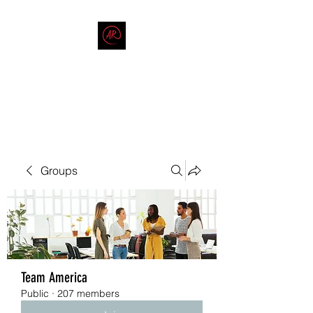
THE AMERICAN REDNECK
COMPANY
End Race in America
Groups
Team America
Public
·
207 members