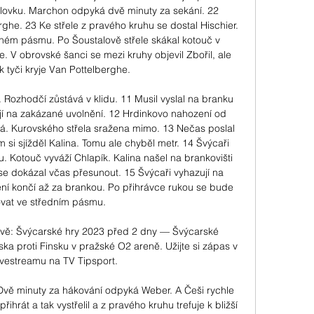
ilovku. Marchon odpyká dvě minuty za sekání. 22 
ghe. 23 Ke střele z pravého kruhu se dostal Hischier. 
ném pásmu. Po Šoustalově střele skákal kotouč v 
e. V obrovské šanci se mezi kruhy objevil Zbořil, ale 
 k tyči kryje Van Pottelberghe. 

 Rozhodčí zůstává v klidu. 11 Musil vyslal na branku 
jí na zakázané uvolnění. 12 Hrdinkovo nahození od 
á. Kurovského střela sražena mimo. 13 Nečas poslal 
 si sjížděl Kalina. Tomu ale chyběl metr. 14 Švýcaři 
 Kotouč vyváží Chlapík. Kalina našel na brankovišti 
se dokázal včas přesunout. 15 Švýcaři vyhazují na 
ní končí až za brankou. Po přihrávce rukou se bude 
vat ve středním pásmu. 

ivě: Švýcarské hry 2023 před 2 dny — Švýcarské 
ka proti Finsku v pražské O2 areně. Užijte si zápas v 
livestreamu na TV Tipsport.

. Dvě minuty za hákování odpyká Weber. A Češi rychle 
řihrát a tak vystřelil a z pravého kruhu trefuje k bližší 