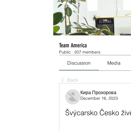
Team America
Public
·
207 members
Discussion
Media
Back
Кира Прохорова
December 16, 2023
Švýcarsko Česko živ