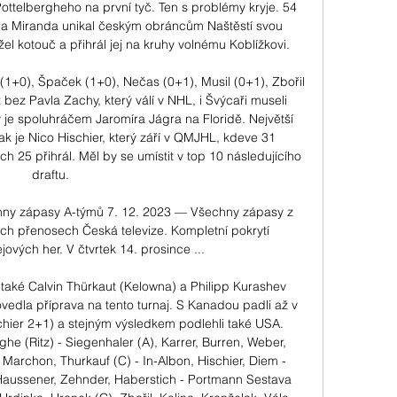
 Pottelbergheho na první tyč. Ten s problémy kryje. 54 
a Miranda unikal českým obráncům Naštěstí svou 
žel kotouč a přihrál jej na kruhy volnému Koblížkovi. 

+0), Špaček (1+0), Nečas (0+1), Musil (0+1), Zbořil 
 bez Pavla Zachy, který válí v NHL, i Švýcaři museli 
ý je spoluhráčem Jaromíra Jágra na Floridě. Největší 
 je Nico Hischier, který září v QMJHL, kdeve 31 
ch 25 přihrál. Měl by se umístit v top 10 následujícího 
draftu. 

hny zápasy A-týmů 7. 12. 2023 — Všechny zápasy z 
ch přenosech Česká televize. Kompletní pokrytí 
ových her. V čtvrtek 14. prosince ...

také Calvin Thürkaut (Kelowna) a Philipp Kurashev 
dla příprava na tento turnaj. S Kanadou padli až v 
hier 2+1) a stejným výsledkem podlehli také USA. 
e (Ritz) - Siegenhaler (A), Karrer, Burren, Weber, 
, Marchon, Thurkauf (C) - In-Albon, Hischier, Diem - 
Haussener, Zehnder, Haberstich - Portmann Sestava 