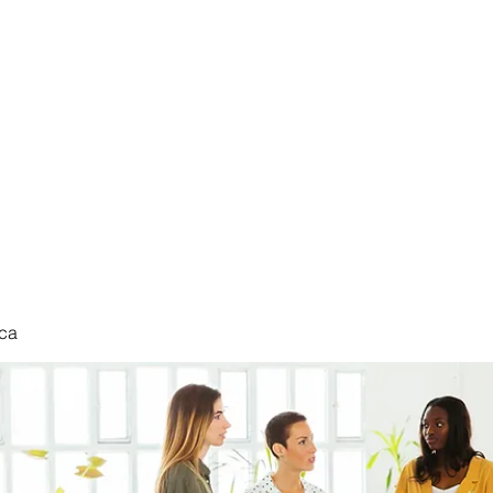
nduct
ca