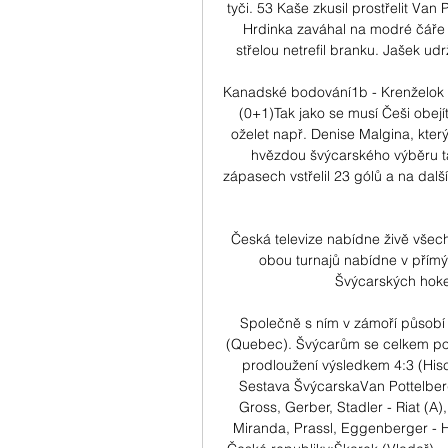
tyči. 53 Kaše zkusil prostřelit Van
Hrdinka zaváhal na modré čáře 
střelou netrefil branku. Jašek udr
Kanadské bodování1b - Krenželok (1
(0+1)Tak jako se musí Češi obejít
oželet např. Denise Malgina, kter
hvězdou švýcarského výběru tak
zápasech vstřelil 23 gólů a na další
Česká televize nabídne živě všec
obou turnajů nabídne v přímý
Švýcarských hokej
Společně s ním v zámoří působí 
(Quebec). Švýcarům se celkem pove
prodloužení výsledkem 4:3 (Hisc
Sestava ŠvýcarskaVan Pottelbergh
Gross, Gerber, Stadler - Riat (A)
Miranda, Prassl, Eggenberger - 