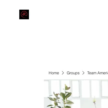
THE AMERICAN REDNECK COMPANY
End Race in America
Home
Shop
Blog
Forum
Contact
Code of Co
Home
Groups
Team Ameri