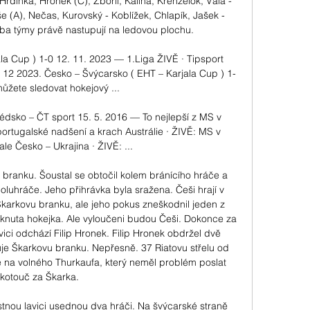
rdinka, Hronek (C), Zbořil, Kalina, Krenželok, Vála - 
e (A), Nečas, Kurovský - Koblížek, Chlapík, Jašek - 
ba týmy právě nastupují na ledovou plochu. 

a Cup ) 1-0 12. 11. 2023 — 1.Liga ŽIVĚ · Tipsport 
is 12 2023. Česko – Švýcarsko ( EHT – Karjala Cup ) 1-
ůžete sledovat hokejový ...

édsko – ČT sport 15. 5. 2016 — To nejlepší z MS v 
ortugalské nadšení a krach Austrálie · ŽIVĚ: MS v 
le Česko – Ukrajina · ŽIVĚ: ...

branku. Šoustal se obtočil kolem bránícího hráče a 
poluhráče. Jeho přihrávka byla sražena. Češi hrají v 
karkovu branku, ale jeho pokus zneškodnil jeden z 
knuta hokejka. Ale vyloučeni budou Češi. Dokonce za 
vici odchází Filip Hronek. Filip Hronek obdržel dvě 
uje Škarkovu branku. Nepřesně. 37 Riatovu střelu od 
 na volného Thurkaufa, který neměl problém poslat 
kotouč za Škarka. 

estnou lavici usednou dva hráči. Na švýcarské straně 