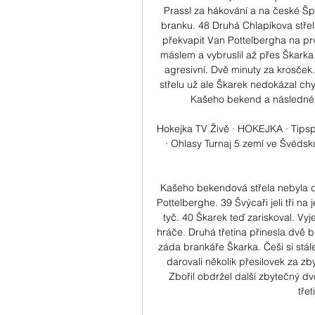
Prassl za hákování a na české Šp
branku. 48 Druhá Chlapíkova střela
překvapit Van Pottelbergha na prv
máslem a vybruslil až přes Škarka.
agresivní. Dvě minuty za krosček.
střelu už ale Škarek nedokázal chyti
Kašeho bekend a následné d
Hokejka TV Živě · HOKEJKA · Tipsport
· Ohlasy Turnaj 5 zemí ve Švédsku
Kašeho bekendová střela nebyla do
Pottelberghe. 39 Švýcaři jeli tři n
tyč. 40 Škarek teď zariskoval. Vyje
hráče. Druhá třetina přinesla dvě 
záda brankáře Škarka. Češi si stál
darovali několik přesilovek za zb
Zbořil obdržel další zbytečný dvo
tře