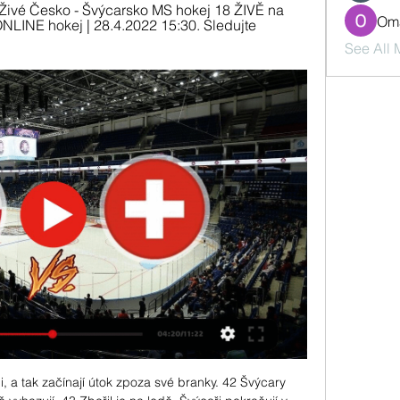
Živé Česko - Švýcarsko MS hokej 18 ŽIVĚ na 
Oma
ONLINE hokej | 28.4.2022 15:30. Sledujte 
See All
 a tak začínají útok zpoza své branky. 42 Švýcary 