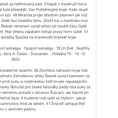
aček za nafilmovaný pád. Chlapík z mezikruží minul 
 byla přesnější. Van Pottelberghe kryje. Kaše zkusil 
ní tyči. 49 Miranda projel středním pásmem jak nůž 
 Další faul českého týmu. Zbořil byl u mantinelu moc 
 Škarek ramenem vyráží střelu od modré čáry. Další 
t. Riat střelou zápěstím trefuje pravý horní růžek. 51 
orážky Špačka na brankovišti brankář kryje. 

 extraliga · Tipsport extraliga · TELH živě · Sestřihy 
, ženy A: Česko - Švýcarsko ...Hokejka TV · 13. 12. 
2022

statečně razantní. 38 Zbořilovo nahození kryje Van 
a jednoho Zehnderovu střelu Škarek vyrazil betonem na 
l proti puku a rozehrávkou trefil brusle napadajícího 
branky. Bohužel pro české fanoušky padly oba puky za 
e nemohou poradit s obranou Švýcarů, ale hlavně jim 
ytečné fauly. A budeme hrát opět ve čtyřech. Jakub 
uminutový trest za sekání. 41 Švýcaři zahajují třetí 
tinu v útočném pásmu. 
