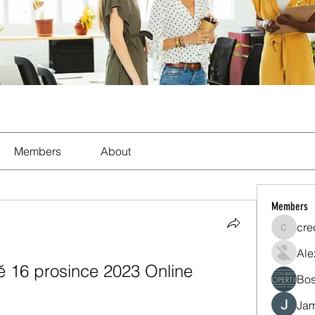
Members
About
Members
cre
crecent
Ale
ě 16 prosince 2023 Online
Bos
Jam