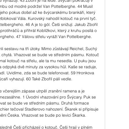
 vyhazují. 43 Zbořil je na ledě. Švýcaři pokračují v 
bu od modré podržel Van Pottelberghe. 44 Musil 
eho pokus došel až ke švýcarskému brankáři, který 
 zblokoval Vála. Kurovský nahodil kotouč na první tyč. 
elbergheho. 46 A je to gól. Češi snižují. Jakub Zbořil 
otihráčů a přihrál Koblížkovi, který z kruhu posílá o 
rgheho. 47 Válovu střelu vyráží Van Pottelberghe. 

hli sestavu na tři útoky. Mimo zůstávají Reichel, Suchý 
k chytá. Vhazovat se bude ve středním pásmu. Kotouč 
nal kotouč na střelu, ale ta mu nesedla. U puku jsou 
lu a odpyká dvě minuty za vysokou hůl. Kaše se raduje, 
adl. Uvidíme, zda se bude telefonovat. 59 Hronkova 
ýcaři vyhazují. 60 Také Zbořil pálí vedle. 

 včerejším zápase utrpěl zranění ramena a je 
 nezasáhne. 1 Úvodní vhazování pro Švýcary. Puk se 
zovat se bude ve středním pásmu. Druhá formace 
ier tečoval Stadlerovo nahození. Škarek si připisuje 
ění Česka. Vhazovat se bude po levici Škarka. 

ledně Češi přicházejí o kotouč. Češi hrají v plném 