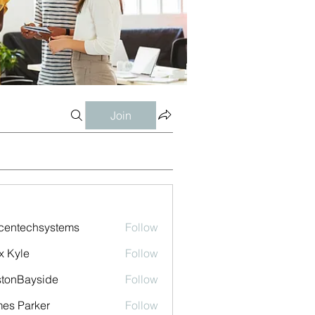
Join
centechsystems
Follow
echsystems
x Kyle
Follow
tonBayside
Follow
es Parker
Follow