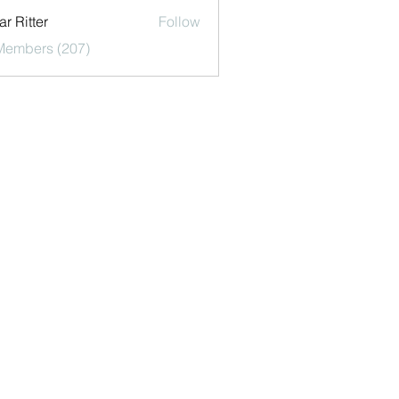
r Ritter
Follow
 Members (207)