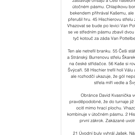
zastavuje offsajd a Češi následně
útočném pásmu. Chlapíkovu bom
bekendem přihrával Kašemu, ale j
přerušil hru. 45 Hischierovu střelu
Vhazovat se bude po levici Van Pott
se ve středním pásmu zbavil dvou pr
tyč kotouč za záda Van Pottelbe
Ten ale netrefil branku. 55 Češi stá
a Stránský. Burrenovu střelu Škare
na české střídačce. 56 Kaše si rov
Švýcaři. 58 Hischier trefil holí Vá
ale rozhodčí ukazuje, že gól nep
střela míří vedle a Šv
Obránce David Kvasnička ve
pravděpodobné, že do turnaje již
ocitl mimo hrací plochu. Vha
kombinuje v útočném pásmu. 2 Hisch
první zákrok. Zakázané uvoln
21 Úvodní buly vyhrál Jašek. Nás