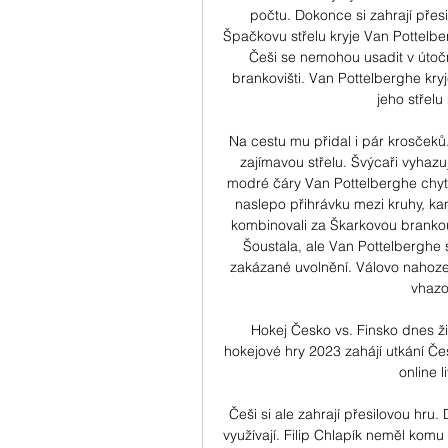
počtu. Dokonce si zahrají přes
Špačkovu střelu kryje Van Pottelber
Češi se nemohou usadit v útoč
brankovišti. Van Pottelberghe kryj
jeho střelu
Na cestu mu přidal i pár krosčeků.
zajímavou střelu. Švýcaři vyhazu
modré čáry Van Pottelberghe chyt
naslepo přihrávku mezi kruhy, kam
kombinovali za Škarkovou brankou.
Šoustala, ale Van Pottelberghe 
zakázané uvolnění. Válovo nahoze
vhazo
Hokej Česko vs. Finsko dnes ž
hokejové hry 2023 zahájí utkání Čes
online 
Češi si ale zahrají přesilovou hru
využívají. Filip Chlapík neměl komu p