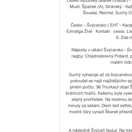
České republiky:Škarek (Vladař) - H
Musil, Špaček (A), Stránský - Kaš
Šoustal, Reichel, Suchý O
Česko – Švýcarsko ( EHT – Karjal
Extraliga Živě · Kontakt · cesss. L
0. Zde m
Nájezdy v utkání Švýcarsko - Šv
ragby: Chladnokrevný Pollard, p
malém fotba
Suchý vyhazuje až za švýcarskou 
pokoušel se najít najíždějícího s
plném počtu. 36 Thurkauf objel Š
bránících hráčů. Kašemu byla vyse
stejný prohřešek. Na trestnou la
minuty za sekání. Diem teď ostřel
modré čáry vyrazil Škarek přesně
A následně Švýcaři faulují. Na tr