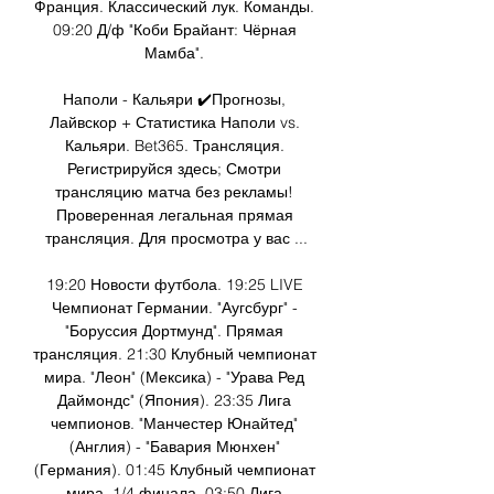
Франция. Классический лук. Команды. 
09:20 Д/ф "Коби Брайант: Чёрная 
Мамба". 

Наполи - Кальяри ✔️Прогнозы, 
Лайвскор + Статистика Наполи vs. 
Кальяри. Bet365. Трансляция. 
Регистрируйся здесь; Смотри 
трансляцию матча без рекламы! 
Проверенная легальная прямая 
трансляция. Для просмотра у вас ...

19:20 Новости футбола. 19:25 LIVE 
Чемпионат Германии. "Аугсбург" - 
"Боруссия Дортмунд". Прямая 
трансляция. 21:30 Клубный чемпионат 
мира. "Леон" (Мексика) - "Урава Ред 
Даймондс" (Япония). 23:35 Лига 
чемпионов. "Манчестер Юнайтед" 
(Англия) - "Бавария Мюнхен" 
(Германия). 01:45 Клубный чемпионат 
мира. 1/4 финала. 03:50 Лига 