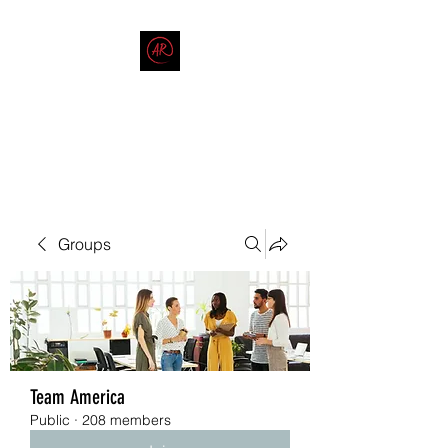
THE AMERICAN REDNECK
COMPANY
End Race in America
Groups
Team America
Public
·
208 members