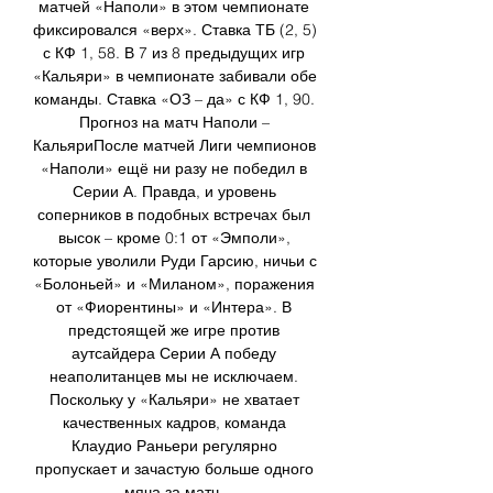
матчей «Наполи» в этом чемпионате 
фиксировался «верх». Ставка ТБ (2, 5) 
с КФ 1, 58. В 7 из 8 предыдущих игр 
«Кальяри» в чемпионате забивали обе 
команды. Ставка «ОЗ – да» с КФ 1, 90. 
Прогноз на матч Наполи – 
КальяриПосле матчей Лиги чемпионов 
«Наполи» ещё ни разу не победил в 
Серии А. Правда, и уровень 
соперников в подобных встречах был 
высок – кроме 0:1 от «Эмполи», 
которые уволили Руди Гарсию, ничьи с 
«Болоньей» и «Миланом», поражения 
от «Фиорентины» и «Интера». В 
предстоящей же игре против 
аутсайдера Серии А победу 
неаполитанцев мы не исключаем. 
Поскольку у «Кальяри» не хватает 
качественных кадров, команда 
Клаудио Раньери регулярно 
пропускает и зачастую больше одного 
мяча за матч. 
