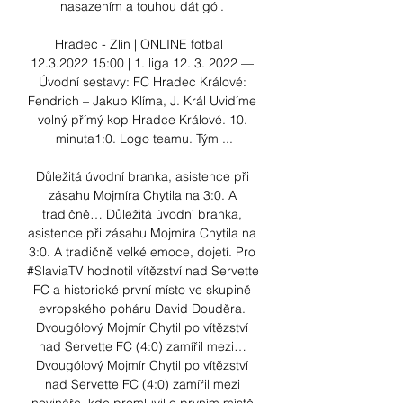
nasazením a touhou dát gól. 

Hradec - Zlín | ONLINE fotbal | 
12.3.2022 15:00 | 1. liga 12. 3. 2022 — 
Úvodní sestavy: FC Hradec Králové: 
Fendrich – Jakub Klíma, J. Král Uvidíme 
volný přímý kop Hradce Králové. 10. 
minuta1:0. Logo teamu. Tým ...

Důležitá úvodní branka, asistence při 
zásahu Mojmíra Chytila na 3:0. A 
tradičně… Důležitá úvodní branka, 
asistence při zásahu Mojmíra Chytila na 
3:0. A tradičně velké emoce, dojetí. Pro 
#SlaviaTV hodnotil vítězství nad Servette 
FC a historické první místo ve skupině 
evropského poháru David Douděra. 
Dvougólový Mojmír Chytil po vítězství 
nad Servette FC (4:0) zamířil mezi… 
Dvougólový Mojmír Chytil po vítězství 
nad Servette FC (4:0) zamířil mezi 