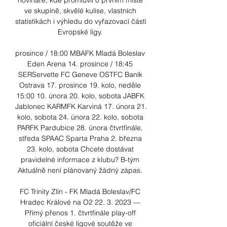
novináře, kde promluvil o prvním místě 
ve skupině, skvělé kulise, vlastních 
statistikách i výhledu do vyřazovací části 
Evropské ligy. 

prosince / 18:00 MBAFK Mladá Boleslav 
Eden Arena 14. prosince / 18:45 
SERServette FC Geneve OSTFC Baník 
Ostrava 17. prosince 19. kolo, neděle 
15:00 10. února 20. kolo, sobota JABFK 
Jablonec KARMFK Karviná 17. února 21. 
kolo, sobota 24. února 22. kolo, sobota 
PARFK Pardubice 28. února čtvrtfinále, 
středa SPAAC Sparta Praha 2. března 
23. kolo, sobota Chcete dostávat 
pravidelné informace z klubu? B-tým 
Aktuálně není plánovaný žádný zápas. 

FC Trinity Zlín - FK Mladá Boleslav/FC 
Hradec Králové na O2 22. 3. 2023 — 
Přímý přenos 1. čtvrtfinále play-off 
oficiální české ligové soutěže ve 