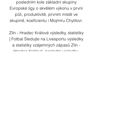
posledním kole základní skupiny 
Evropské ligy o skvělém výkonu v první 
půli, produktivitě, prvním místě ve 
skupině, koeficientu i Mojmíru Chytilovi. 

Zlín - Hradec Králové výsledky, statistiky 
| Fotbal Sledujte na Livesportu výsledky 
a statistiky vzájemných zápasů Zlín - 
Hradec Králové, poslední výsledky, 
zprávy a další informace.

SK Slavia Praha | Oficiální webové 
stránky ... Hradec Králové. FC Hradec 
Králové. Malšovická aréna. 0:2pr. 6. 
prosince / 18:00. SK FC · OHLASY | 
Mojmír Chytil po výhře nad Servette FC · 
Další videa Slavia ...

To se mu nakonec nepovedlo, naštěstí 
ho ovšem zastoupili jeho spoluhráči. Ve 
109. minutě prošla Wallemova hlavička 