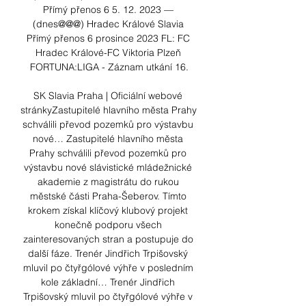
Přímý přenos 6 5. 12. 2023 — 
(dnes@@@) Hradec Králové Slavia 
Přímý přenos 6 prosince 2023 FL: FC 
Hradec Králové-FC Viktoria Plzeň 
FORTUNA:LIGA - Záznam utkání 16.

SK Slavia Praha | Oficiální webové 
stránkyZastupitelé hlavního města Prahy 
schválili převod pozemků pro výstavbu 
nové… Zastupitelé hlavního města 
Prahy schválili převod pozemků pro 
výstavbu nové slávistické mládežnické 
akademie z magistrátu do rukou 
městské části Praha-Šeberov. Tímto 
krokem získal klíčový klubový projekt 
konečně podporu všech 
zainteresovaných stran a postupuje do 
další fáze. Trenér Jindřich Trpišovský 
mluvil po čtyřgólové výhře v posledním 
kole základní… Trenér Jindřich 
Trpišovský mluvil po čtyřgólové výhře v 