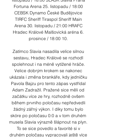
listopadu / 18:00 SLASK Slavia Praha 
Fortuna Arena 25. listopadu / 18:00 
CEBSK Dynamo České Budějovice 
TIRFC Sheriff Tiraspol Sheriff Main 
Arena 30. listopadu / 21:00 HRAFC 
Hradec Králové Malšovická aréna 6. 
prosince / 18:00 10. 

Zatímco Slavia nasadila velice silnou 
sestavu, Hradec Králové se rozhodl 
spolehnout i na méně vytížené hráče. 
Velice dobrým krokem se nakonec 
ukázala i změna brankáře, kdy jedničku 
Pavola Bajzu pro tento zápas vystřídal 
Adam Zadražil. Pražené sice měli od 
začátku více ze hry, rozhodně ovšem 
během prvního poločasu nepředvedli 
žádný zářný výkon. I díky tomu bylo 
skóre po poločasu 0:0 a v tom druhém 
musela Slavia výrazně šlápnout na plyn. 
To se sice povedlo a favorité si v 
druhém poločasu vypracovali ještě více 