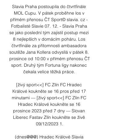
Slavia Praha postoupila do čtvrtfinále 
MOL Cupu. V pátek proběhne los v 
přímém přenosu ČT Sport© slavia. cz - 
Fotbalisté Slavie 07. 12. - Slavia Praha 
se jako poslední tým zajistil postup mezi 
8 nejlepších v domácím poháru. Los 
čtvrtfinále za přítomnosti ambasadora 
soutěže Jana Kollera odvysílá v pátek 8. 
prosince od 10:00 v přímém přenosu ČT 
sport. Druhý tým Fortuna ligy nakonec 
čekala velice těžká práce. 

[živý sport<<] FC Zlín FC Hradec 
Králové koukněte se 16 pros před 17 
minutami — [živý sport<<] FC Zlín FC 
Hradec Králové koukněte se 16 
prosince 2023 před 7 dny — Slovan 
Liberec Fastav Zlín koukněte se živě 
09/12/2023 1.

(dnes@@@) Hradec Králové Slavia 