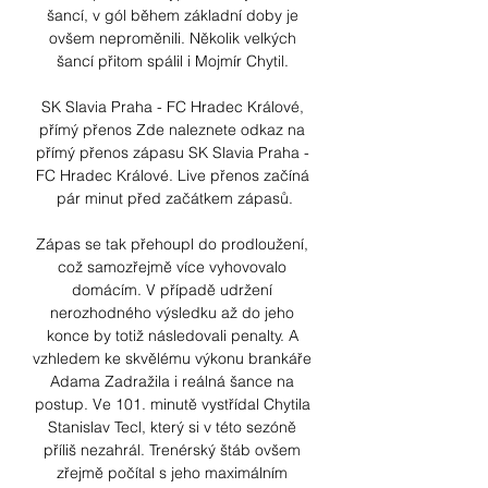
šancí, v gól během základní doby je 
ovšem neproměnili. Několik velkých 
šancí přitom spálil i Mojmír Chytil. 

SK Slavia Praha - FC Hradec Králové, 
přímý přenos Zde naleznete odkaz na 
přímý přenos zápasu SK Slavia Praha - 
FC Hradec Králové. Live přenos začíná 
pár minut před začátkem zápasů.

Zápas se tak přehoupl do prodloužení, 
což samozřejmě více vyhovovalo 
domácím. V případě udržení 
nerozhodného výsledku až do jeho 
konce by totiž následovali penalty. A 
vzhledem ke skvělému výkonu brankáře 
Adama Zadražila i reálná šance na 
postup. Ve 101. minutě vystřídal Chytila 
Stanislav Tecl, který si v této sezóně 
příliš nezahrál. Trenérský štáb ovšem 
zřejmě počítal s jeho maximálním 