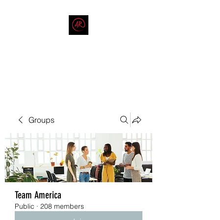
THE AMERICAN REDNECK
COMPANY
End Race in America
Groups
Team America
Public
·
208 members