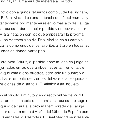
s no hayan la manera de meterse al partido. 

renovó con algunos refuerzos como Jude Bellingham, 
 El Real Madrid es una potencia del fútbol mundial y 
antemente por mantenerse en lo más alto de LaLiga 
e buscará dar su mejor partido y empezar a tener 
 y la alineación con los que empezarán la próxima 
una de transición del Real Madrid en su cambio 
arta como unos de los favoritos al título en todas las 
iones en donde participen. 

la era post-Aduriz, el partido pone mucho en juego en 
 jornadas en las que ambos necesitan remontar: el 
la que está a dos puestos, pero sólo un punto; y el 
, tras el empate del viernes del Valencia, le queda a 
siciones de distancia. El Atlético está inquieto. 

on el minuto a minuto y en directo online de VAVEL. 
e presenta a este duelo amistoso buscando seguir 
equipo de cara a la próxima temporada de LaLiga, 
gar de la primera división del fútbol de España con 
, 6 empates y 8 derrotas. El Real Madrid se presenta 