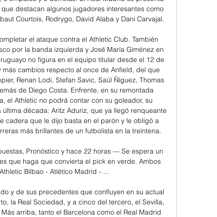
la que destacan algunos jugadores interesantes como 
hibaut Courtois, Rodrygo, David Alaba y Dani Carvajal. 

mpletar el ataque contra el Athletic Club. También 
sco por la banda izquierda y José María Giménez en 
ruguayo no figura en el equipo titular desde el 12 de 
 más cambios respecto al once de Anfield, del que 
pier, Renan Lodi, Stefan Savic, Saúl Ñíguez, Thomas 
demás de Diego Costa. Enfrente, en su remontada 
 el Athletic no podrá contar con su goleador, su 
a última década: Aritz Aduriz, que ya llegó renqueante 
e cadera que le dijo basta en el parón y le obligó a 
reras más brillantes de un futbolista en la treintena. 

Apuestas, Pronóstico y hace 22 horas — Se espera un 
s que haga que convierta el pick en verde. Ambos 
letic Bilbao - Atlético Madrid - ...

do y de sus precedentes que confluyen en su actual 
o, la Real Sociedad, y a cinco del tercero, el Sevilla, 
Más arriba, tanto el Barcelona como el Real Madrid 