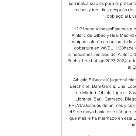
son inalcanzables para el presente
meses y tres días después de s
doblegó al Liv
12:31hace 4 mesesEstamos a po
Athletic de Bilbao y Real Madri
equipos saldrán en busca de la vi
cobertura en VAVEL. 1:38hace 
alineaciones iniciales del Athletic
Fecha 1 de LaLiga 2023-2024, adem
el E
Athletic Bilbao: así jugaronAthle
Berchiche; Dani García, Unai López
de Madrid: Oblak; Trippier, S
Llorente, Saúl; Carrasco, Diego
PREVIADespués de un mes y cinco
el 9 de mayo hasta este sábado, el 
que más le ha mermado en esta Lig
sum