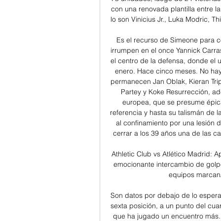
con una renovada plantilla entre 
lo son Vinicius Jr., Luka Modric, T
Es el recurso de Simeone para co
irrumpen en el once Yannick Carra
el centro de la defensa, donde el u
enero. Hace cinco meses. No hay
permanecen Jan Oblak, Kieran Trip
Partey y Koke Resurrección, a
europea, que se presume épica,
referencia y hasta su talismán de l
al confinamiento por una lesión d
cerrar a los 39 años una de las car
Athletic Club vs Atlético Madrid: 
emocionante intercambio de golpe
equipos marcanAth
Son datos por debajo de lo espera
sexta posición, a un punto del cuart
que ha jugado un encuentro más. 