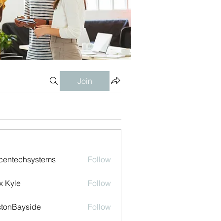
Join
centechsystems
Follow
echsystems
x Kyle
Follow
tonBayside
Follow