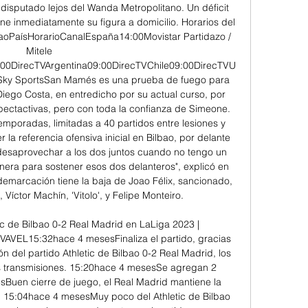
 disputado lejos del Wanda Metropolitano. Un déficit 
e inmediatamente su figura a domicilio. Horarios del 
lbaoPaísHorarioCanalEspaña14:00Movistar Partidazo / 
Mitele 
00DirecTVArgentina09:00DirecTVChile09:00DirecTVU
ky SportsSan Mamés es una prueba de fuego para 
iego Costa, en entredicho por su actual curso, por 
ectactivas, pero con toda la confianza de Simeone. 
mporadas, limitadas a 40 partidos entre lesiones y 
 la referencia ofensiva inicial en Bilbao, por delante 
desaprovechar a los dos juntos cuando no tengo un 
era para sostener esos dos delanteros", explicó en 
emarcación tiene la baja de Joao Félix, sancionado, 
Víctor Machín, 'Vitolo', y Felipe Monteiro. 

c de Bilbao 0-2 Real Madrid en LaLiga 2023 | 
VAVEL15:32hace 4 mesesFinaliza el partido, gracias 
 del partido Athletic de Bilbao 0-2 Real Madrid, los 
transmisiones. 15:20hace 4 mesesSe agregan 2 
Buen cierre de juego, el Real Madrid mantiene la 
. 15:04hace 4 mesesMuy poco del Athletic de Bilbao 