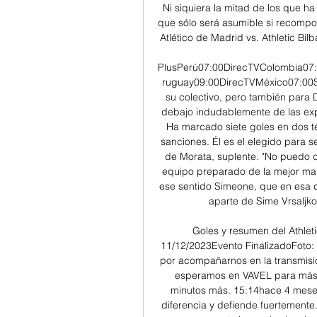
Ni siquiera la mitad de los que ha
que sólo será asumible si recompon
Atlético de Madrid vs. Athletic Bi
PlusPerú07:00DirecTVColombia07:
ruguay09:00DirecTVMéxico07:00S
su colectivo, pero también para D
debajo indudablemente de las exp
Ha marcado siete goles en dos te
sanciones. Él es el elegido para ser
de Morata, suplente. "No puedo 
equipo preparado de la mejor man
ese sentido Simeone, que en esa d
aparte de Sime Vrsaljko, 
Goles y resumen del Athleti
11/12/2023Evento FinalizadoFoto: 
por acompañarnos en la transmisión
esperamos en VAVEL para más 
minutos más. 15:14hace 4 meses
diferencia y defiende fuertemente