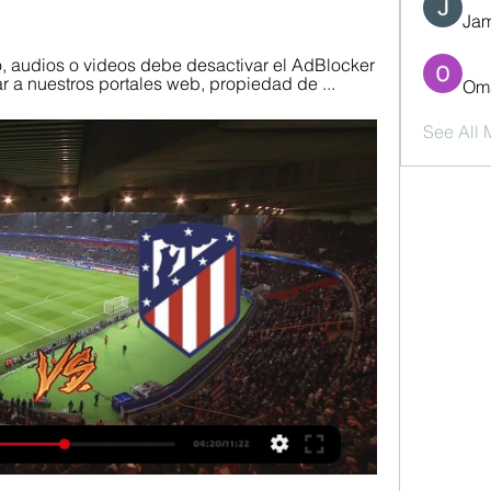
Jam
o, audios o videos debe desactivar el AdBlocker 
ar a nuestros portales web, propiedad de ...
Oma
See All