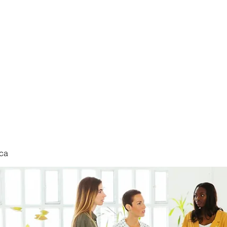
nduct
ca