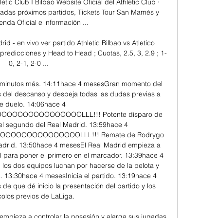
letic Club I Bilbao Website Oficial del Athletic Club · 
tradas próximos partidos, Tickets Tour San Mamés y 
nda Oficial e información ...

rid - en vivo ver partido Athletic Bilbao vs Atletico 
 predicciones y Head to Head ; Cuotas, 2.5, 3, 2.9 ; 1-
0, 2-1, 2-0 ...

minutos más. 14:11hace 4 mesesGran momento del 
 del descanso y despeja todas las dudas previas a 
e duelo. 14:06hace 4 
OOOOOOOOOOOOOLLL!!! Potente disparo de 
el segundo del Real Madrid. 13:59hace 4 
OOOOOOOOOOOOOLLL!!! Remate de Rodrygo 
Madrid. 13:50hace 4 mesesEl Real Madrid empieza a 
al para poner el primero en el marcador. 13:39hace 4 
los dos equipos luchan por hacerse de la pelota y 
. 13:30hace 4 mesesInicia el partido. 13:19hace 4 
 que dé inicio la presentación del partido y los 
olos previos de LaLiga. 

mpieza a controlar la posesión y alarga sus jugadas 