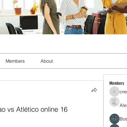
Members
About
Members
cre
crecent
Ale
ao vs Atlético online 16 
Bos