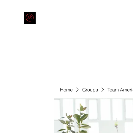
THE AMERICAN REDNECK COMPANY
End Race in America
Home
Shop
Blog
Forum
Contact
Code of Co
Home
Groups
Team Ameri