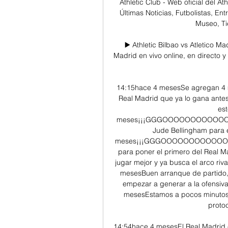
Athletic Club - Web oficial del Ath
Últimas Noticias, Futbolistas, En
Museo, Tie
▶️ Athletic Bilbao vs Atletico Mad
Madrid en vivo online, en directo y
14:15hace 4 mesesSe agregan 4 
Real Madrid que ya lo gana antes
est
meses¡¡¡GGGOOOOOOOOOOOOOO
Jude Bellingham para 
meses¡¡¡GGGOOOOOOOOOOOOOO
para poner el primero del Real 
jugar mejor y ya busca el arco riv
mesesBuen arranque de partido, 
empezar a generar a la ofensiva
mesesEstamos a pocos minutos de
protoc
14:54hace 4 mesesEl Real Madrid e