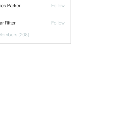
es Parker
Follow
r Ritter
Follow
 Members (208)