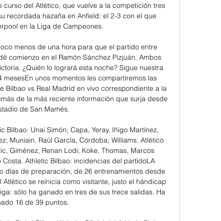
 curso del Atlético, que vuelve a la competición tres 
u recordada hazaña en Anfield: el 2-3 con el que 
erpool en la Liga de Campeones. 

co menos de una hora para que el partido entre 
d dé comienzo en el Ramón Sánchez Pizjuán. Ambos 
ctoria. ¿Quién lo logrará esta noche? Sigue nuestra 
4 mesesEn unos momentos les compartiremos las 
 de Bilbao vs Real Madrid en vivo correspondiente a la 
ás de la más reciente información que surja desde 
stadio de San Mamés. 

tic Bilbao: Unai Simón; Capa, Yeray, Iñigo Martínez, 
; Muniain, Raúl García, Córdoba; Williams. Atlético 
avic, Giménez, Renan Lodi; Koke, Thomas, Marcos 
 Costa. Athletic Bilbao: incidencias del partidoLA 
 días de preparación, de 26 entrenamientos desde 
Atlético se reinicia como visitante, justo el hándicap 
a: sólo ha ganado en tres de sus trece salidas. Ha 
ado 16 de 39 puntos. 
