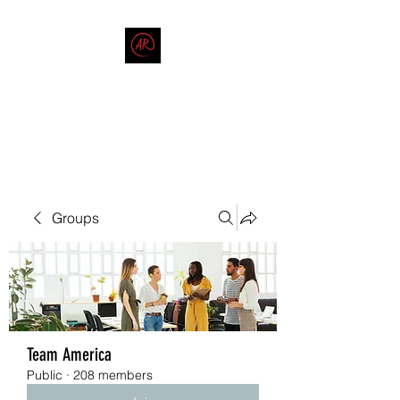
THE AMERICAN REDNECK
COMPANY
End Race in America
Groups
Team America
Public
·
208 members