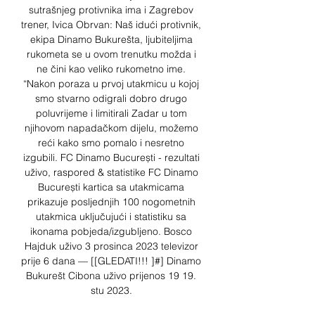
sutrašnjeg protivnika ima i Zagrebov 
trener, Ivica Obrvan: Naš idući protivnik, 
ekipa Dinamo Bukurešta, ljubiteljima 
rukometa se u ovom trenutku možda i 
ne čini kao veliko rukometno ime. 
“Nakon poraza u prvoj utakmicu u kojoj 
smo stvarno odigrali dobro drugo 
poluvrijeme i limitirali Zadar u tom 
njihovom napadačkom dijelu, možemo 
reći kako smo pomalo i nesretno 
izgubili. FC Dinamo București - rezultati 
uživo, raspored & statistike FC Dinamo 
București kartica sa utakmicama 
prikazuje posljednjih 100 nogometnih 
utakmica uključujući i statistiku sa 
ikonama pobjeda/izgubljeno. Bosco 
Hajduk uživo 3 prosinca 2023 televizor 
prije 6 dana — [[GLEDATI!!! ]#] Dinamo 
Bukurešt Cibona uživo prijenos 19 19. 
stu 2023. 
