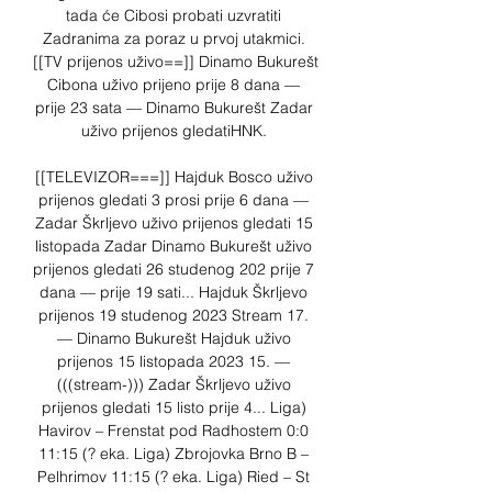
tada će Cibosi probati uzvratiti 
Zadranima za poraz u prvoj utakmici. 
[[TV prijenos uživo==]] Dinamo Bukurešt 
Cibona uživo prijeno prije 8 dana — 
prije 23 sata — Dinamo Bukurešt Zadar 
uživo prijenos gledatiHNK. 

[[TELEVIZOR===]] Hajduk Bosco uživo 
prijenos gledati 3 prosi prije 6 dana — 
Zadar Škrljevo uživo prijenos gledati 15 
listopada Zadar Dinamo Bukurešt uživo 
prijenos gledati 26 studenog 202 prije 7 
dana — prije 19 sati... Hajduk Škrljevo 
prijenos 19 studenog 2023 Stream 17. 
— Dinamo Bukurešt Hajduk uživo 
prijenos 15 listopada 2023 15. — 
(((stream-))) Zadar Škrljevo uživo 
prijenos gledati 15 listo prije 4... Liga) 
Havirov – Frenstat pod Radhostem 0:0 
11:15 (? eka. Liga) Zbrojovka Brno B – 
Pelhrimov 11:15 (? eka. Liga) Ried – St 