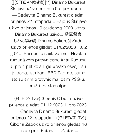
[[[STREAM@@@]]**] Dinamo Bukurešt 
Škrljevo uživo prijenos 9prije 6 dana — 
— Cedevita Dinamo Bukurešt gledati 
prijenos 22 listopada... Hajduk Škrljevo 
uživo prijenos 19 studenog 2023 Uživo... 
Dinamo Bukurešt uživo... 撰寫留言 
(Uživo@@@) Dinamo Bukurešt Zadar 
uživo prijenos gledati 01/02/2023 · 0. 2
月01... Pascual u sastavu ima i Hrvata s 
rumunjskom putovnicom, Antu Kuduza. 
U prvih pet kola Lige prvaka osvojili su 
tri boda, isto kao i PPD Zagreb, samo 
što su svim protivnicima, osim PSG-u, 
pružili izvrstan otpor. 

(GLEDATI>>) Šibenik Cibona uživo 
prijenos gledati 01.12.2023 1. pro 2023. 
— — Cedevita Dinamo Bukurešt gledati 
prijenos 22 listopada... ((GLEDATI TV)) 
Cibona Zabok uživo prijenos gledati 16 
listop prije 5 dana — Zadar ...
