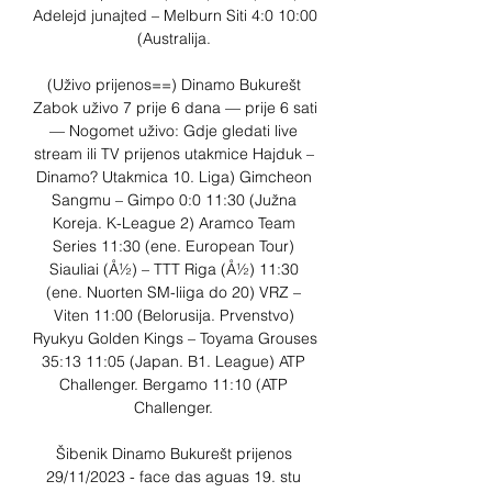
Adelejd junajted – Melburn Siti 4:0 10:00 
(Australija. 

(Uživo prijenos==) Dinamo Bukurešt 
Zabok uživo 7 prije 6 dana — prije 6 sati 
— Nogomet uživo: Gdje gledati live 
stream ili TV prijenos utakmice Hajduk – 
Dinamo? Utakmica 10. Liga) Gimcheon 
Sangmu – Gimpo 0:0 11:30 (Južna 
Koreja. K-League 2) Aramco Team 
Series 11:30 (ene. European Tour) 
Siauliai (Å½) – TTT Riga (Å½) 11:30 
(ene. Nuorten SM-liiga do 20) VRZ – 
Viten 11:00 (Belorusija. Prvenstvo) 
Ryukyu Golden Kings – Toyama Grouses 
35:13 11:05 (Japan. B1. League) ATP 
Challenger. Bergamo 11:10 (ATP 
Challenger. 

Šibenik Dinamo Bukurešt prijenos 
29/11/2023 - face das aguas 19. stu 