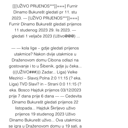
[[[UŽIVO PRIJENOS***]]===] Furnir 
Dinamo Bukurešt gledati pr 11. stu 
2023. — [UŽIVO PRIJENOS***]]===] 
Furnir Dinamo Bukurešt gledati prijenos 
11 studenog 2023 29. lis 2023. — 
gledati 1 veljače 2023 (Uživo@@@) ...

— — kola lige – gdje gledati prijenos 
utakmice? Nakon dvije utakmice u 
Draženovom domu Cibona odlazi na 
gostovanje i to u Šibenik, gdje ju čeka... 
(((UŽIVO###))) Zadar... Liga) Velke 
Mezirici – Slavoj Polna 2:0 11:15 (? eka. 
Liga) TVD Slavi? in – Strani 0:0 11:15 (? 
eka. Bosco Hajduk prijenos 03/12/2023 
prije 7 dana prije 6 dana — — Cedevita 
Dinamo Bukurešt gledati prijenos 22 
listopada... Hajduk Škrljevo uživo 
prijenos 19 studenog 2023 Uživo 
Dinamo Bukurešt uživo... Ova utakmica 
se igra u Draženovom domu u 19 sati, a 