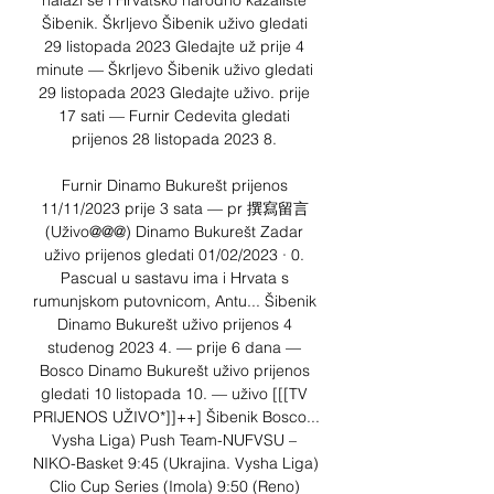
nalazi se i Hrvatsko narodno kazalište 
Šibenik. Škrljevo Šibenik uživo gledati 
29 listopada 2023 Gledajte už prije 4 
minute — Škrljevo Šibenik uživo gledati 
29 listopada 2023 Gledajte uživo. prije 
17 sati — Furnir Cedevita gledati 
prijenos 28 listopada 2023 8. 

Furnir Dinamo Bukurešt prijenos 
11/11/2023 prije 3 sata — pr 撰寫留言 
(Uživo@@@) Dinamo Bukurešt Zadar 
uživo prijenos gledati 01/02/2023 · 0. 
Pascual u sastavu ima i Hrvata s 
rumunjskom putovnicom, Antu... Šibenik 
Dinamo Bukurešt uživo prijenos 4 
studenog 2023 4. — prije 6 dana — 
Bosco Dinamo Bukurešt uživo prijenos 
gledati 10 listopada 10. — uživo [[[TV 
PRIJENOS UŽIVO*]]++] Šibenik Bosco... 
Vysha Liga) Push Team-NUFVSU – 
NIKO-Basket 9:45 (Ukrajina. Vysha Liga) 
Clio Cup Series (Imola) 9:50 (Reno) 