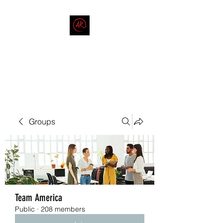
THE AMERICAN REDNECK
COMPANY
End Race in America
Groups
Team America
Public
·
208 members