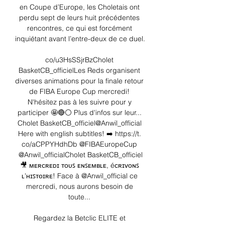
en Coupe d’Europe, les Choletais ont 
perdu sept de leurs huit précédentes 
rencontres, ce qui est forcément 
inquiétant avant l’entre-deux de ce duel. 

co/u3HsSSjrBzCholet 
BasketCB_officielLes Reds organisent 
diverses animations pour la finale retour 
de FIBA Europe Cup mercredi! 
N'hésitez pas à les suivre pour y 
participer 🤩🔴⚪️ Plus d'infos sur leur... 
Cholet BasketCB_officiel@Anwil_official 
Here with english subtitles! ➡️ https://t. 
co/aCPPYHdhDb @FIBAEuropeCup 
@Anwil_officialCholet BasketCB_officiel
🎥 ᴍᴇʀᴄʀᴇᴅɪ ᴛᴏᴜꜱ ᴇɴꜱᴇᴍʙʟᴇ, éᴄʀɪᴠᴏɴꜱ 
ʟ'ʜɪꜱᴛᴏɪʀᴇ! Face à @Anwil_official ce 
mercredi, nous aurons besoin de 
toute... 

Regardez la Betclic ELITE et 