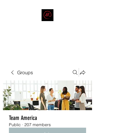
THE AMERICAN REDNECK
COMPANY
End Race in America
Groups
Team America
Public
·
207 members