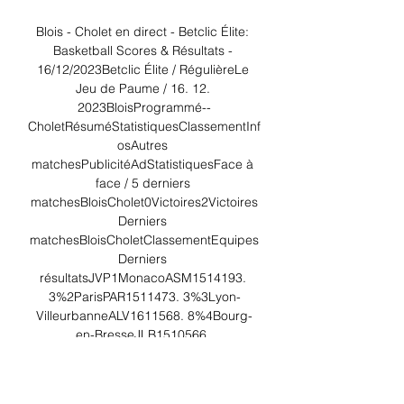
Blois - Cholet en direct - Betclic Élite: 
Basketball Scores & Résultats - 
16/12/2023Betclic Élite / RégulièreLe 
Jeu de Paume / 16. 12. 
2023BloisProgrammé--
CholetRésuméStatistiquesClassementInf
osAutres 
matchesPublicitéAdStatistiquesFace à 
face / 5 derniers 
matchesBloisCholet0Victoires2Victoires
Derniers 
matchesBloisCholetClassementEquipes
Derniers 
résultatsJVP1MonacoASM1514193. 
3%2ParisPAR1511473. 3%3Lyon-
VilleurbanneALV1611568. 8%4Bourg-
en-BresseJLB1510566. 
7%5NanterreNTR159660%12CholetCHO
156940%16BloisBLO1651131. 
