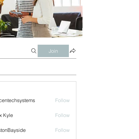
Join
centechsystems
Follow
echsystems
x Kyle
Follow
tonBayside
Follow