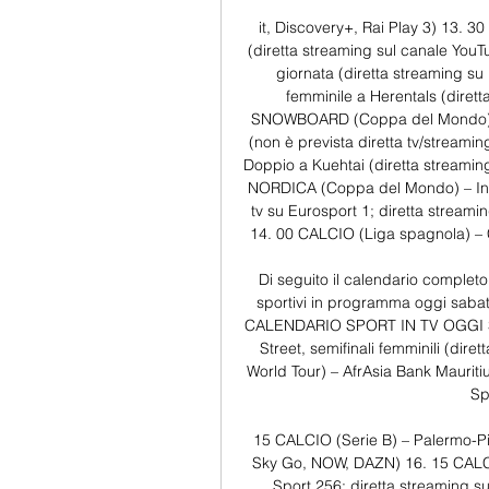
it, Discovery+, Rai Play 3) 13. 
(diretta streaming sul canale You
giornata (diretta streaming 
femminile a Herentals (dirett
SNOWBOARD (Coppa del Mondo) – P
(non è prevista diretta tv/strea
Doppio a Kuehtai (diretta streami
NORDICA (Coppa del Mondo) – Indi
tv su Eurosport 1; diretta streami
14. 00 CALCIO (Liga spagnola) – C
Di seguito il calendario completo, 
sportivi in programma oggi sabato
CALENDARIO SPORT IN TV OGGI Sa
Street, semifinali femminili (di
World Tour) – AfrAsia Bank Mauritiu
Sp
15 CALCIO (Serie B) – Palermo-Pis
Sky Go, NOW, DAZN) 16. 15 CALCIO 
Sport 256; diretta streaming 