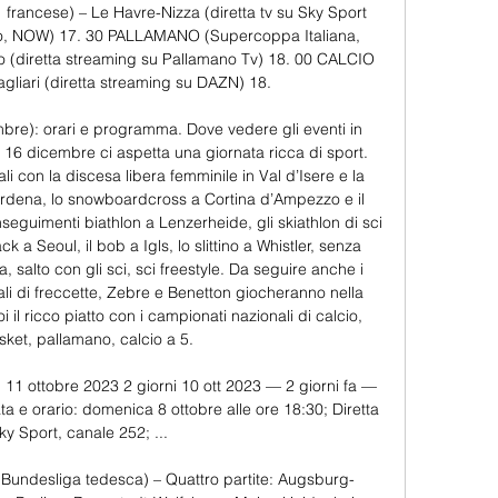
rancese) – Le Havre-Nizza (diretta tv su Sky Sport 
Go, NOW) 17. 30 PALLAMANO (Supercoppa Italiana, 
o (diretta streaming su Pallamano Tv) 18. 00 CALCIO 
agliari (diretta streaming su DAZN) 18. 

bre): orari e programma. Dove vedere gli eventi in 
6 dicembre ci aspetta una giornata ricca di sport. 
i con la discesa libera femminile in Val d’Isere e la 
ardena, lo snowboardcross a Cortina d’Ampezzo e il 
seguimenti biathlon a Lenzerheide, gli skiathlon di sci 
k a Seoul, il bob a Igls, lo slittino a Whistler, senza 
 salto con gli sci, sci freestyle. Da seguire anche i 
li di freccette, Zebre e Benetton giocheranno nella 
il ricco piatto con i campionati nazionali di calcio, 
sket, pallamano, calcio a 5. 

 11 ottobre 2023 2 giorni 10 ott 2023 — 2 giorni fa — 
a e orario: domenica 8 ottobre alle ore 18:30; Diretta 
ky Sport, canale 252; ...

(Bundesliga tedesca) – Quattro partite: Augsburg-