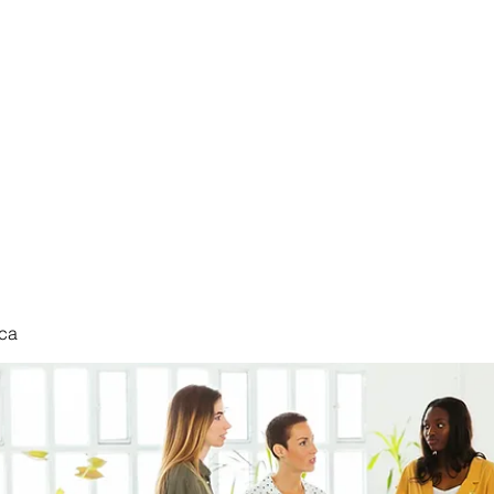
nduct
ca