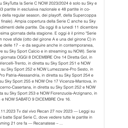
a su SkyTutta la Serie C NOW 2023/2024 è solo su Sky e 
 partite in esclusiva nazionale e 48 partite in co-
te della regular season, dei playoff, della Supercoppa 
di finale). Ampia copertura della Serie C anche su Sky 
dimenti delle partite. Da oggi 8 a lunedì 11 dicembre 
sima giornata della stagione. E oggi è il primo "Serie 
 nove sfide (otto del girone A e una del girone C) in 
14 e delle 17 – e da seguire anche in contemporanea, 
ive su Sky Sport Calcio e in streaming su NOW). Serie 
 giornata OGGI 8 DICEMBRE Ore 14 Diretta Gol, in 
Vercelli-Trento, in diretta su Sky Sport 251 e NOW 
a su Sky Sport 252 e NOW Lumezzane-Pro Sesto, in 
o Patria-Alessandria, in diretta su Sky Sport 254 e 
a su Sky Sport 255 e NOW Ore 17 Vicenza-Mantova, in 
cerno-Casertana, in diretta su Sky Sport 252 e NOW 
tta su Sky Sport 253 e NOW Fiorenzuola-Arzignano, in 
54 e NOW SABATO 9 DICEMBRE Ore 16. 

7.11.2023 Tv dal vivo Recan 27 nov 2023 — Leggi su 
 batte Spal Serie C, dove vedere tutte le partite in 
eaming 21 ore fa — Recanatese – ...
