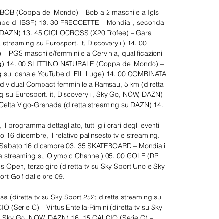
30 BOB (Coppa del Mondo) – Bob a 2 maschile a Igls 
Tube di IBSF) 13. 30 FRECCETTE – Mondiali, seconda 
su DAZN) 13. 45 CICLOCROSS (X20 Trofee) – Gara 
a streaming su Eurosport. it, Discovery+) 14. 00 
GS maschile/femminile a Cervinia, qualificazioni 
ming) 14. 00 SLITTINO NATURALE (Coppa del Mondo) – 
ng sul canale YouTube di FIL Luge) 14. 00 COMBINATA 
vidual Compact femminile a Ramsau, 5 km (diretta 
ng su Eurosport. it, Discovery+, Sky Go, NOW, DAZN) 
elta Vigo-Granada (diretta streaming su DAZN) 14. 

il programma dettagliato, tutti gli orari degli eventi 
 16 dicembre, il relativo palinsesto tv e streaming. 
bato 16 dicembre 03. 35 SKATEBOARD – Mondiali 
retta streaming su Olympic Channel) 05. 00 GOLF (DP 
s Open, terzo giro (diretta tv su Sky Sport Uno e Sky 
ort Golf dalle ore 09. 

a (diretta tv su Sky Sport 252; diretta streaming su 
(Serie C) – Virtus Entella-Rimini (diretta tv su Sky 
su Sky Go, NOW, DAZN) 16. 15 CALCIO (Serie C) – 