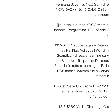
Fermana-Juventus Next Gen (dirett
NOW, DAZN) 16. 15 CALCIO (Serie 
diretta strea
[[guarda in diretta***]#] Streami
incontri. Programma. ITALIASerie C 
0
00 VOLLEY (Superlega) – Catania-M
su Rai Play, Volleyball World
Scandicci (diretta streaming su
(Serie A) – Tre partite: Dosso
Pontinia (diretta streaming su P
PGS maschile/femminile a Cervinia,
streamin
Risultati Serie C - Girone B 2023/202
; Fermana. Juventus U23. 16.12. 0
17.12. 05:00 
15 RUGBY (Amlin Challenge Cup)