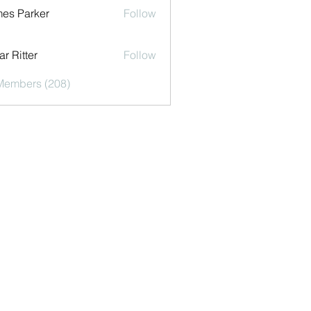
es Parker
Follow
r Ritter
Follow
 Members (208)