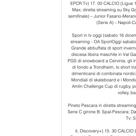
EPCR Tv) 17. 00 CALCIO (Ligue 1 f
Max; diretta streaming su Sky 
semifinale) – Junior Fasano-Meran
(Serie A) – Napoli-C
Sport in tv oggi (sabato 16 dicem
streaming - OA SportOggi sabato 1
Grande abbuffata di sport invernal
discesa libera maschile in Val G
PGS di snowboard a Cervinia, gli in
di fondo a Trondheim, lo short trac
dimenticarsi di combinata nordica,
Mondiali di skateboard e i Mondia
Amlin Challenge Cup di rugby, poi 
volley, ba
Pineto Pescara in diretta streaming
Serie C girone B: Spal-Pescara; Dat
Tv: S
it, Discovery+) 15. 30 CALCIO 