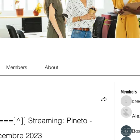
Members
About
Members
cre
crecent
Ale
]^]] Streaming: Pineto - 
Bos
icembre 2023