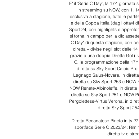
E' il 'Serie C Day', la 17^ giornat
in streaming su NOW, con 1. 143
esclusiva a stagione, tutte le parti
e della Coppa Italia (dagli ottavi 
Sport 24, con highlights e approfon
si torna in campo per la diciassette
C Day" di questa stagione, con ben
diretta – divise negli slot delle 
grazie a una doppia Diretta Gol (l
C, la programmazione della 17^
diretta su Sky Sport Calcio Pro 
Legnago Salus-Novara, in dirett
diretta su Sky Sport 253 e NOW Pr
NOW Renate-Albinoleffe, in dirett
diretta su Sky Sport 251 e NOW Pi
Pergolettese-Virtus Verona, in dire
diretta Sky Sport 2
Diretta Recanatese Pineto in tv 2
sportface Serie C 2023/24: Rimini
diretta tv e str