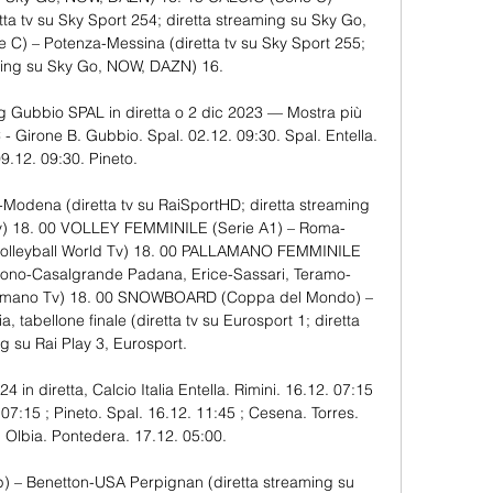
a tv su Sky Sport 254; diretta streaming su Sky Go, 
C) – Potenza-Messina (diretta tv su Sky Sport 255; 
ming su Sky Go, NOW, DAZN) 16. 

ng Gubbio SPAL in diretta o 2 dic 2023 — Mostra più 
- Girone B. Gubbio. Spal. 02.12. 09:30. Spal. Entella. 
9.12. 09:30. Pineto.

odena (diretta tv su RaiSportHD; diretta streaming 
 Tv) 18. 00 VOLLEY FEMMINILE (Serie A1) – Roma-
 Volleyball World Tv) 18. 00 PALLAMANO FEMMINILE 
buono-Casalgrande Padana, Erice-Sassari, Teramo-
allamano Tv) 18. 00 SNOWBOARD (Coppa del Mondo) – 
 tabellone finale (diretta tv su Eurosport 1; diretta 
g su Rai Play 3, Eurosport. 

4 in diretta, Calcio Italia Entella. Rimini. 16.12. 07:15 
7:15 ; Pineto. Spal. 16.12. 11:45 ; Cesena. Torres. 
; Olbia. Pontedera. 17.12. 05:00.

 – Benetton-USA Perpignan (diretta streaming su 