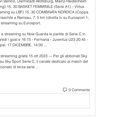
 Berlino, Darmstadt-Wolfsburg, Mainz-Heidenheim 
ming) 15. 30 BASKET FEMMINILE (Serie A1) – Virtus 
treaming su LBF) 15. 30 COMBINATA NORDICA (Coppa 
schile a Ramsau, 7, 5 km (diretta tv su Eurosport 1; 
a streaming su Eurosport. 

v e streaming su Now Guarda le partite di Serie C in 
 Vedi i goal e 16:15 - Fermana - Juventus U23 20:45 - 
Spal. 17 DICEMBRE. 14:00 ...

treaming gratis 15 ott 2023 — Per gli abbonati Sky, 
 su Sky Sport Serie C, il canale dedicato ai match del 
ionato di terza serie ...
0 Comments