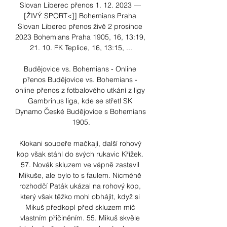
Slovan Liberec přenos 1. 12. 2023 — 
[ŽIVÝ SPORT<]] Bohemians Praha 
Slovan Liberec přenos živě 2 prosince 
2023 Bohemians Praha 1905, 16, 13:19, 
21. 10. FK Teplice, 16, 13:15, ...

Budějovice vs. Bohemians - Online 
přenos Budějovice vs. Bohemians - 
online přenos z fotbalového utkání z ligy 
Gambrinus liga, kde se střetl SK 
Dynamo České Budějovice s Bohemians 
1905.

Klokani soupeře mačkají, další rohový 
kop však stáhl do svých rukavic Křížek. 
57. Novák skluzem ve vápně zastavil 
Mikuše, ale bylo to s faulem. Nicméně 
rozhodčí Paták ukázal na rohový kop, 
který však těžko mohl obhájit, když si 
Mikuš předkopl před skluzem míč 
vlastním přičiněním. 55. Mikuš skvěle 