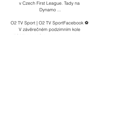
v Czech First League. Tady na 
Dynamo ...

O2 TV Sport | O2 TV SportFacebook ⚽ 
V závěrečném podzimním kole 
FORTUNA:LIGY dojde i na atraktivní 
souboj ostravského Baníku s pražskou 
Slavií. Který z týmů půjde do zimní 
pauzy v lepší náladě povzbuzený 
výhrou? Sledujte v neděli na O2 TV 
Sport, studio začne ve 14:30 hodin. 📺 
Facebook 🏒 Do své druhé poloviny se 
přehoupla česká nejvyšší hokejová 
soutěž. Po jejím 27. 

Rok 2023 zakončí Bohemka doma v 
Ďolíčku před 21 hodinami — V přímém 
přenosu ho odvysílá stanice O2 TV 
Sport. FORTUNA:LIGA. Bohemians 
Praha 1905. vs. SK Dynamo České 
Budějovice.
