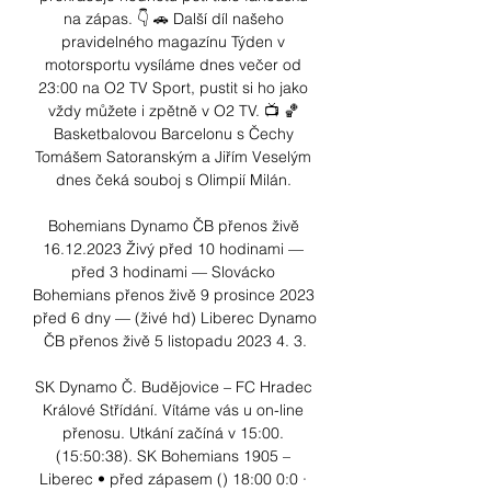
na zápas. 👇 🚗 Další díl našeho 
pravidelného magazínu Týden v 
motorsportu vysíláme dnes večer od 
23:00 na O2 TV Sport, pustit si ho jako 
vždy můžete i zpětně v O2 TV. 📺 🏀 
Basketbalovou Barcelonu s Čechy 
Tomášem Satoranským a Jiřím Veselým 
dnes čeká souboj s Olimpií Milán. 

Bohemians Dynamo ČB přenos živě 
16.12.2023 Živý před 10 hodinami — 
před 3 hodinami — Slovácko 
Bohemians přenos živě 9 prosince 2023 
před 6 dny — (živé hd) Liberec Dynamo 
ČB přenos živě 5 listopadu 2023 4. 3.

SK Dynamo Č. Budějovice – FC Hradec 
Králové Střídání. Vítáme vás u on-line 
přenosu. Utkání začíná v 15:00. 
(15:50:38). SK Bohemians 1905 – 
Liberec • před zápasem () 18:00 0:0 · 