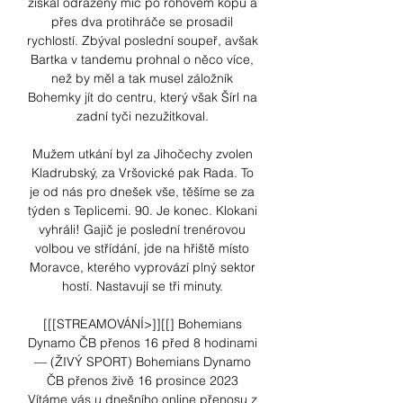
získal odražený míč po rohovém kopu a 
přes dva protihráče se prosadil 
rychlostí. Zbýval poslední soupeř, avšak 
Bartka v tandemu prohnal o něco více, 
než by měl a tak musel záložník 
Bohemky jít do centru, který však Šírl na 
zadní tyči nezužitkoval. 

Mužem utkání byl za Jihočechy zvolen 
Kladrubský, za Vršovické pak Rada. To 
je od nás pro dnešek vše, těšíme se za 
týden s Teplicemi. 90. Je konec. Klokani 
vyhráli! Gajič je poslední trenérovou 
volbou ve střídání, jde na hřiště místo 
Moravce, kterého vyprovází plný sektor 
hostí. Nastavují se tři minuty. 

[[[STREAMOVÁNÍ>]][[] Bohemians 
Dynamo ČB přenos 16 před 8 hodinami 
— (ŽIVÝ SPORT) Bohemians Dynamo 
ČB přenos živě 16 prosince 2023 
Vítáme vás u dnešního online přenosu z 