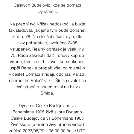
Českých Budějovic, kde se domácí 
Dynamo ...

Na přední tyč Křížek nedoskočil a bude 
tak sledovat, jak jeho tým bude dohánět 
ztrátu. 78. Na dnešní utkání bylo, dle 
slov pořadatele, uvolněno 2405 
vstupenek. Reálný obrázek je však jiný. 
75. Rada zakroutil další rohový kop do 
vápna, tam se strhl závar, kde nakonec 
uspěl Bartek a propálil vše, co mu stálo 
v cestě! Domácí střídají, odchází Varadi, 
nahradí ho Volešák. 74. Šírl se uvolnil na 
levé straně a nacentroval na hlavu 
Šmída. 

Dynamo Ceske Budejovice vs 
Bohemians 1905 živě skóre Dynamo 
Ceske Budejovice vs Bohemians 1905 
Živé skóre (a online živý přenos videa) 
začíná 2023/08/20 v 06:00:00 čase UTC 