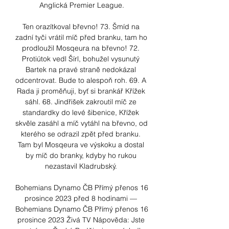
Anglická Premier League.

Ten orazítkoval břevno! 73. Šmíd na 
zadní tyči vrátil míč před branku, tam ho 
prodloužil Mosqeura na břevno! 72. 
Protiútok vedl Šírl, bohužel vysunutý 
Bartek na pravé straně nedokázal 
odcentrovat. Bude to alespoň roh. 69. A 
Rada ji proměňuji, byť si brankář Křížek 
sáhl. 68. Jindřišek zakroutil míč ze 
standardky do levé šibenice, Křížek 
skvěle zasáhl a míč vytáhl na břevno, od 
kterého se odrazil zpět před branku. 
Tam byl Mosqeura ve výskoku a dostal 
by míč do branky, kdyby ho rukou 
nezastavil Kladrubský. 

Bohemians Dynamo ČB Přímý přenos 16 
prosince 2023 před 8 hodinami — 
Bohemians Dynamo ČB Přímý přenos 16 
prosince 2023 Živá TV Nápověda: Jste 