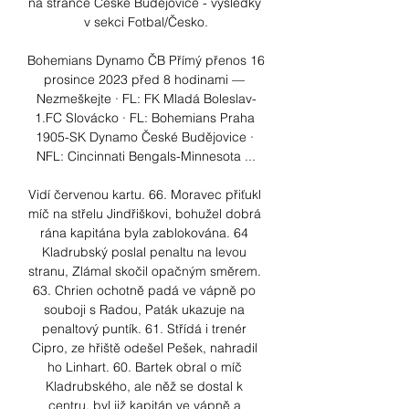
na stránce České Budějovice - výsledky 
v sekci Fotbal/Česko.

Bohemians Dynamo ČB Přímý přenos 16 
prosince 2023 před 8 hodinami — 
Nezmeškejte · FL: FK Mladá Boleslav-
1.FC Slovácko · FL: Bohemians Praha 
1905-SK Dynamo České Budějovice · 
NFL: Cincinnati Bengals-Minnesota ...

Vidí červenou kartu. 66. Moravec přiťukl 
míč na střelu Jindřiškovi, bohužel dobrá 
rána kapitána byla zablokována. 64 
Kladrubský poslal penaltu na levou 
stranu, Zlámal skočil opačným směrem. 
63. Chrien ochotně padá ve vápně po 
souboji s Radou, Paták ukazuje na 
penaltový puntík. 61. Střídá i trenér 
Cipro, ze hřiště odešel Pešek, nahradil 
ho Linhart. 60. Bartek obral o míč 
Kladrubského, ale něž se dostal k 
centru, byl již kapitán ve vápně a 