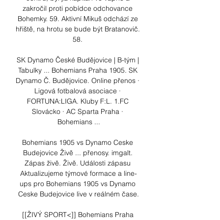
zakročil proti pobídce odchovance 
Bohemky. 59. Aktivní Mikuš odchází ze 
hřiště, na hrotu se bude být Bratanovič. 
58. 

SK Dynamo České Budějovice | B-tým | 
Tabulky ... Bohemians Praha 1905. SK 
Dynamo Č. Budějovice. Online přenos · 
Ligová fotbalová asociace · 
FORTUNA:LIGA. Kluby F:L. 1.FC 
Slovácko · AC Sparta Praha · 
Bohemians ...

Bohemians 1905 vs Dynamo Ceske 
Budejovice Živě ... přenosy. imgalt. 
Zápas živě. Živě. Události zápasu 
Aktualizujeme týmové formace a line-
ups pro Bohemians 1905 vs Dynamo 
Ceske Budejovice live v reálném čase.

[[ŽIVÝ SPORT<]] Bohemians Praha 