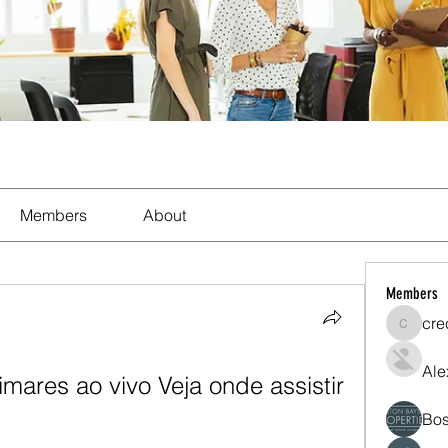
Members
About
Members
cre
crecent
Ale
imares ao vivo Veja onde assistir 
Bos