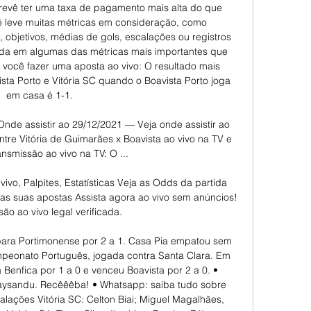
revê ter uma taxa de pagamento mais alta do que 
 leve muitas métricas em consideração, como 
objetivos, médias de gols, escalações ou registros 
da em algumas das métricas mais importantes que 
você fazer uma aposta ao vivo: O resultado mais 
ta Porto e Vitória SC quando o Boavista Porto joga 
em casa é 1-1. 

Onde assistir ao 29/12/2021 — Veja onde assistir ao 
re Vitória de Guimarães x Boavista ao vivo na TV e 
ansmissão ao vivo na TV: O ...

vivo, Palpites, Estatísticas Veja as Odds da partida 
 as suas apostas Assista agora ao vivo sem anúncios! 
ão ao vivo legal verificada.

para Portimonense por 2 a 1. Casa Pia empatou sem 
mpeonato Português, jogada contra Santa Clara. Em 
Benfica por 1 a 0 e venceu Boavista por 2 a 0. • 
aysandu. Recêêêba! • Whatsapp: saiba tudo sobre 
ações Vitória SC: Celton Biai; Miguel Magalhães, 