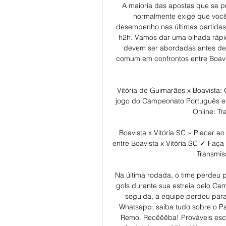
A maioria das apostas que se p
normalmente exige que você
desempenho nas últimas partidas, 
h2h. Vamos dar uma olhada rápi
devem ser abordadas antes de 
comum em confrontos entre Boavis
Vitória de Guimarães x Boavista: 
jogo do Campeonato Português ent
Online: Tr
Boavista x Vitória SC » Placar ao 
entre Boavista x Vitória SC ✓ Faça
Transmiss
Na última rodada, o time perdeu 
gols durante sua estreia pelo Ca
seguida, a equipe perdeu para 
Whatsapp: saiba tudo sobre o P
Remo. Recêêêba! Prováveis escal