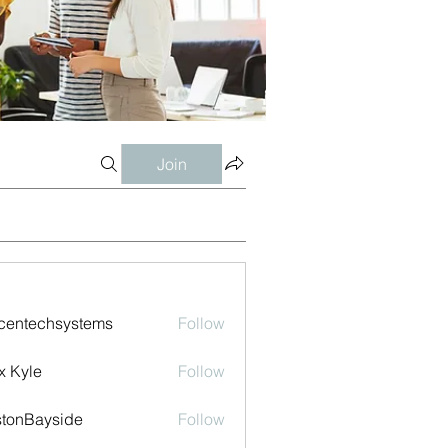
Join
centechsystems
Follow
echsystems
x Kyle
Follow
tonBayside
Follow