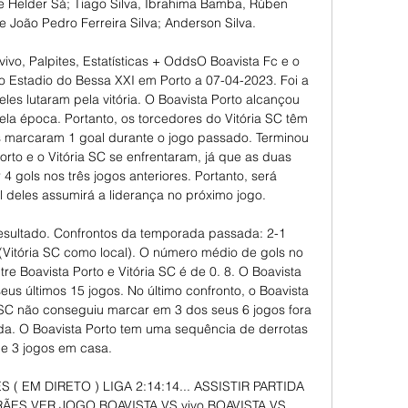
e Helder Sá; Tiago Silva, Ibrahima Bamba, Rúben 
 João Pedro Ferreira Silva; Anderson Silva. 

vivo, Palpites, Estatísticas + OddsO Boavista Fc e o 
 Estadio do Bessa XXI em Porto a 07-04-2023. Foi a 
es lutaram pela vitória. O Boavista Porto alcançou 
ela época. Portanto, os torcedores do Vitória SC têm 
s marcaram 1 goal durante o jogo passado. Terminou 
to e o Vitória SC se enfrentaram, já que as duas 
gols nos três jogos anteriores. Portanto, será 
 deles assumirá a liderança no próximo jogo. 

esultado. Confrontos da temporada passada: 2-1 
 (Vitória SC como local). O número médio de gols no 
re Boavista Porto e Vitória SC é de 0. 8. O Boavista 
us últimos 15 jogos. No último confronto, o Boavista 
 SC não conseguiu marcar em 3 dos seus 6 jogos fora 
da. O Boavista Porto tem uma sequência de derrotas 
e 3 jogos em casa. 

( EM DIRETO ) LIGA 2:14:14... ASSISTIR PARTIDA 
ÃES VER JOGO BOAVISTA VS vivo BOAVISTA VS 