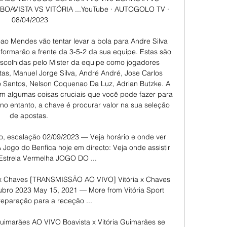
OAVISTA VS VITÓRIA ...YouTube · AUTOGOLO TV · 
08/04/2023

ao Mendes vão tentar levar a bola para Andre Silva 
formarão a frente da 3-5-2 da sua equipe. Estas são 
scolhidas pelo Mister da equipe como jogadores 
itas, Manuel Jorge Silva, André André, Jose Carlos 
no Santos, Nelson Coquenao Da Luz, Adrian Butzke. A 
em algumas coisas cruciais que você pode fazer para 
no entanto, a chave é procurar valor na sua seleção 
de apostas. 

ão, escalação 02/09/2023 — Veja horário e onde ver 
o do Benfica hoje em directo: Veja onde assistir 
 Estrela Vermelha JOGO DO ...

x Chaves [TRANSMISSÃO AO VIVO] Vitória x Chaves 
tubro 2023 May 15, 2021 — More from Vitória Sport 
reparação para a receção ...

 Guimarães AO VIVO Boavista x Vitória Guimarães se 