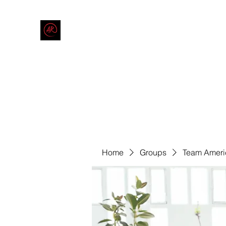
THE AMERICAN REDNECK COMPANY
End Race in America
Home
Shop
Blog
Forum
Contact
Code of Co
Home
Groups
Team Ameri