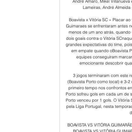
André Amaro, Mikel Villanueva 
Lameiras, André Almeida e
Boavista x Vitória SC » Placar ao 
Guimaraes se enfrentaram antes no
menos de um ano atrás, quando el
dois goais contra o Vitória SCnaqu
grandes expectativas do time, poi
em empate quando oBoavista Por
equipes conseguiram marcar 4 
emocionante descobrir qual
3 jogos terminaram com este r
(Boavista Porto como local) e 3-2
primeiro tempo nos confrontos ent
Porto sofreu gols em cada um de se
Porto venceu por 1 gols. O Vitória
pela Liga Portugal, nesta tempora
d
BOAVISTA VS VITÓRIA GUIMARÃES 
BOAVISTA VS VITÓRIA GUIMAR