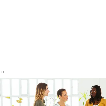
nduct
ca