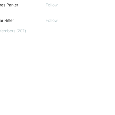
es Parker
Follow
r Ritter
Follow
 Members (207)