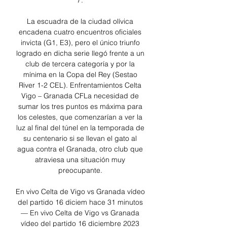
7. 

La escuadra de la ciudad olívica 
encadena cuatro encuentros oficiales 
invicta (G1, E3), pero el único triunfo 
logrado en dicha serie llegó frente a un 
club de tercera categoría y por la 
mínima en la Copa del Rey (Sestao 
River 1-2 CEL). Enfrentamientos Celta 
Vigo – Granada CFLa necesidad de 
sumar los tres puntos es máxima para 
los celestes, que comenzarían a ver la 
luz al final del túnel en la temporada de 
su centenario si se llevan el gato al 
agua contra el Granada, otro club que 
atraviesa una situación muy 
preocupante. 

En vivo Celta de Vigo vs Granada vídeo 
del partido 16 diciem hace 31 minutos 
— En vivo Celta de Vigo vs Granada 
vídeo del partido 16 diciembre 2023 