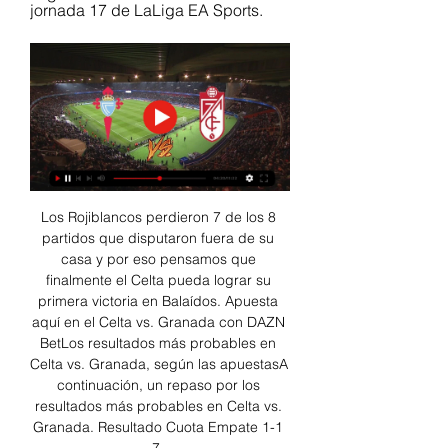
jornada 17 de LaLiga EA Sports.
Los Rojiblancos perdieron 7 de los 8 
partidos que disputaron fuera de su 
casa y por eso pensamos que 
finalmente el Celta pueda lograr su 
primera victoria en Balaídos. Apuesta 
aquí en el Celta vs. Granada con DAZN 
BetLos resultados más probables en 
Celta vs. Granada, según las apuestasA 
continuación, un repaso por los 
resultados más probables en Celta vs. 
Granada. Resultado Cuota Empate 1-1 