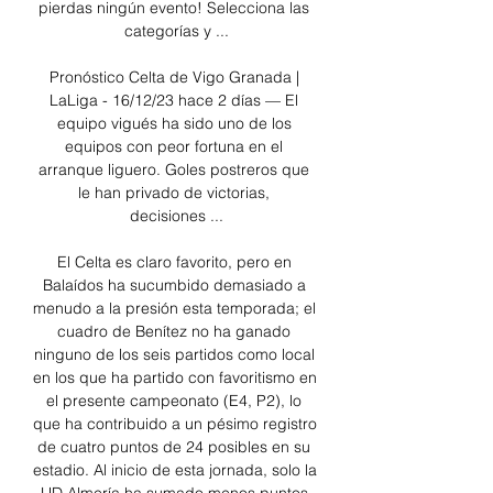
pierdas ningún evento! Selecciona las 
categorías y ...

Pronóstico Celta de Vigo Granada | 
LaLiga - 16/12/23 hace 2 días — El 
equipo vigués ha sido uno de los 
equipos con peor fortuna en el 
arranque liguero. Goles postreros que 
le han privado de victorias, 
decisiones ...

El Celta es claro favorito, pero en 
Balaídos ha sucumbido demasiado a 
menudo a la presión esta temporada; el 
cuadro de Benítez no ha ganado 
ninguno de los seis partidos como local 
en los que ha partido con favoritismo en 
el presente campeonato (E4, P2), lo 
que ha contribuido a un pésimo registro 
de cuatro puntos de 24 posibles en su 
estadio. Al inicio de esta jornada, solo la 