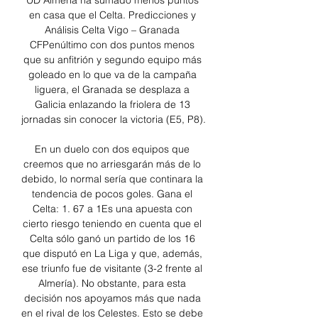
UD Almería ha sumado menos puntos 
en casa que el Celta. Predicciones y 
Análisis Celta Vigo – Granada 
CFPenúltimo con dos puntos menos 
que su anfitrión y segundo equipo más 
goleado en lo que va de la campaña 
liguera, el Granada se desplaza a 
Galicia enlazando la friolera de 13 
jornadas sin conocer la victoria (E5, P8). 

En un duelo con dos equipos que 
creemos que no arriesgarán más de lo 
debido, lo normal sería que continara la 
tendencia de pocos goles. Gana el 
Celta: 1. 67 a 1Es una apuesta con 
cierto riesgo teniendo en cuenta que el 
Celta sólo ganó un partido de los 16 
que disputó en La Liga y que, además, 
ese triunfo fue de visitante (3-2 frente al 
Almería). No obstante, para esta 
decisión nos apoyamos más que nada 
en el rival de los Celestes. Esto se debe 