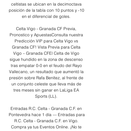
celtistas se ubican en la decimoctava 
posición de la tabla con 10 puntos y -10 
en el diferencial de goles. 

Celta Vigo - Granada CF Previa, 
Pronostico y ApuestasConsulta nuestra 
Predicción VIP para Celta Vigo vs 
Granada CF! Vista Previa para Celta 
Vigo – Granada CFEl Celta de Vigo 
sigue hundido en la zona de descenso 
tras empatar 0-0 en el feudo del Rayo 
Vallecano, un resultado que aumentó la 
presión sobre Rafa Benítez, al frente de 
un conjunto celeste que lleva más de 
tres meses sin ganar en LaLiga EA 
Sports (LL). 

Entradas R.C. Celta - Granada C.F. en 
Pontevedra hace 1 día — Entradas para 
R.C. Celta - Granada C.F. en Vigo. 
Compra ya tus Eventos Online. ¡No te 