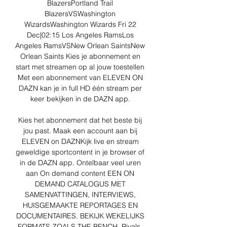
BlazersPortland Trail 
BlazersVSWashington 
WizardsWashington Wizards Fri 22 
Dec|02:15 Los Angeles RamsLos 
Angeles RamsVSNew Orlean SaintsNew 
Orlean Saints Kies je abonnement en 
start met streamen op al jouw toestellen 
Met een abonnement van ELEVEN ON 
DAZN kan je in full HD één stream per 
keer bekijken in de DAZN app. 

Kies het abonnement dat het beste bij 
jou past. Maak een account aan bij 
ELEVEN on DAZNKijk live en stream 
geweldige sportcontent in je browser of 
in de DAZN app. Ontelbaar veel uren 
aan On demand content EEN ON 
DEMAND CATALOGUS MET 
SAMENVATTINGEN, INTERVIEWS, 
HUISGEMAAKTE REPORTAGES EN 
DOCUMENTAIRES. BEKIJK WEKELIJKS 
FORMATS ZOALS THE BENCH, Rivals, 