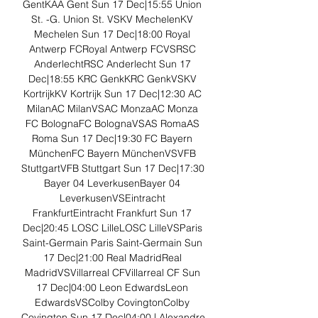
GentKAA Gent Sun 17 Dec|15:55 Union 
St. -G. Union St. VSKV MechelenKV 
Mechelen Sun 17 Dec|18:00 Royal 
Antwerp FCRoyal Antwerp FCVSRSC 
AnderlechtRSC Anderlecht Sun 17 
Dec|18:55 KRC GenkKRC GenkVSKV 
KortrijkKV Kortrijk Sun 17 Dec|12:30 AC 
MilanAC MilanVSAC MonzaAC Monza 
FC BolognaFC BolognaVSAS RomaAS 
Roma Sun 17 Dec|19:30 FC Bayern 
MünchenFC Bayern MünchenVSVFB 
StuttgartVFB Stuttgart Sun 17 Dec|17:30 
Bayer 04 LeverkusenBayer 04 
LeverkusenVSEintracht 
FrankfurtEintracht Frankfurt Sun 17 
Dec|20:45 LOSC LilleLOSC LilleVSParis 
Saint-Germain Paris Saint-Germain Sun 
17 Dec|21:00 Real MadridReal 
MadridVSVillarreal CFVillarreal CF Sun 
17 Dec|04:00 Leon EdwardsLeon 
EdwardsVSColby CovingtonColby 
Covington Sun 17 Dec|04:00 | Alexandre 