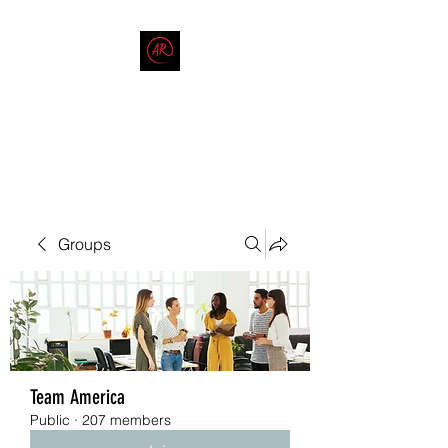
THE AMERICAN REDNECK
COMPANY
End Race in America
Groups
Team America
Public
·
207 members