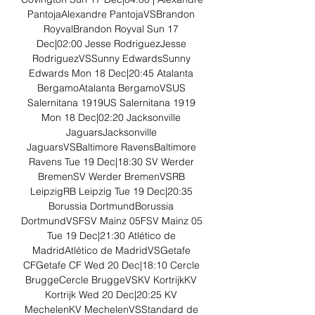
PantojaAlexandre PantojaVSBrandon 
RoyvalBrandon Royval Sun 17 
Dec|02:00 Jesse RodriguezJesse 
RodriguezVSSunny EdwardsSunny 
Edwards Mon 18 Dec|20:45 Atalanta 
BergamoAtalanta BergamoVSUS 
Salernitana 1919US Salernitana 1919 
Mon 18 Dec|02:20 Jacksonville 
JaguarsJacksonville 
JaguarsVSBaltimore RavensBaltimore 
Ravens Tue 19 Dec|18:30 SV Werder 
BremenSV Werder BremenVSRB 
LeipzigRB Leipzig Tue 19 Dec|20:35 
Borussia DortmundBorussia 
DortmundVSFSV Mainz 05FSV Mainz 05 
Tue 19 Dec|21:30 Atlético de 
MadridAtlético de MadridVSGetafe 
CFGetafe CF Wed 20 Dec|18:10 Cercle 
BruggeCercle BruggeVSKV KortrijkKV 
Kortrijk Wed 20 Dec|20:25 KV 
MechelenKV MechelenVSStandard de 