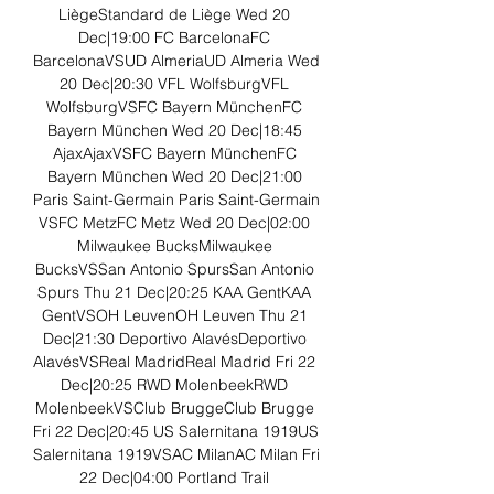
LiègeStandard de Liège Wed 20 
Dec|19:00 FC BarcelonaFC 
BarcelonaVSUD AlmeriaUD Almeria Wed 
20 Dec|20:30 VFL WolfsburgVFL 
WolfsburgVSFC Bayern MünchenFC 
Bayern München Wed 20 Dec|18:45 
AjaxAjaxVSFC Bayern MünchenFC 
Bayern München Wed 20 Dec|21:00 
Paris Saint-Germain Paris Saint-Germain 
VSFC MetzFC Metz Wed 20 Dec|02:00 
Milwaukee BucksMilwaukee 
BucksVSSan Antonio SpursSan Antonio 
Spurs Thu 21 Dec|20:25 KAA GentKAA 
GentVSOH LeuvenOH Leuven Thu 21 
Dec|21:30 Deportivo AlavésDeportivo 
AlavésVSReal MadridReal Madrid Fri 22 
Dec|20:25 RWD MolenbeekRWD 
MolenbeekVSClub BruggeClub Brugge 
Fri 22 Dec|20:45 US Salernitana 1919US 
Salernitana 1919VSAC MilanAC Milan Fri 
22 Dec|04:00 Portland Trail 