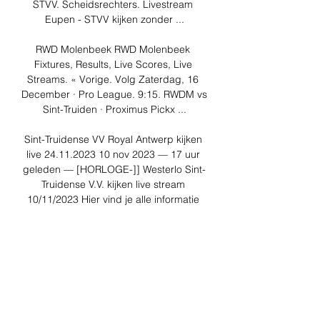
STVV. Scheidsrechters. Livestream 
Eupen - STVV kijken zonder ...

RWD Molenbeek RWD Molenbeek 
Fixtures, Results, Live Scores, Live 
Streams. « Vorige. Volg Zaterdag, 16 
December · Pro League. 9:15. RWDM vs 
Sint-Truiden · Proximus Pickx ...

Sint-Truidense VV Royal Antwerp kijken 
live 24.11.2023 10 nov 2023 — 17 uur 
geleden — [HORLOGE-]] Westerlo Sint-
Truidense V.V. kijken live stream 
10/11/2023 Hier vind je alle informatie 
over het (éénmalige) .

RWD Molenbeek - - Sint-Truidense VV 
live uitslagen, H2H RWD Molenbeek 
Sint-Truidense VV live uitslagen (en 
gratis live stream internet kijken), 
wedstrijdprogramma en resultaten start 
op 16 dec 2023 om 17:15 GMT ...
