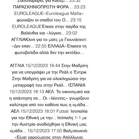
Σαουδάραβες για Κασεμ... 23:32 
ΠΑΡΑΣΚΗΝΙΟΠΡΩΤΗ ΦΟΡΑ… 23:23 
EUROLEAGUE«Euroleague Mafia» 
φώναζαν οι οπαδοί του Ο... 23:15 
EUROLEAGUEΈπεσε στην παγίδα της 
Βαλένθια και «λύγισε... 23:02 
ΑΓΓΛΙΑΚλοπ για το ματς με Γιουνάιτεντ: 
«Δεν επαν... 22:55 ΕΛΛΑΔΑ«Έπιασα τη 
φωτοβολίδα αλλά δεν την εκτόξευ... 

ΑΓΓΛΙΑ 15/12/2023 18:44 Στην Μαδρίτη 
για να υπογράψει με την Ρεάλ ο Έντρικ 
Στην Μαδρίτη για να ολοκληρώσει την 
μεταγραφή του στην Ρεάλ... ΙΣΠΑΝΙΑ 
15/12/2023 18:13 ΑΕΛ: Το οικονομικό και 
η απάντηση σε... Οι «λέοντες» γνωρίζουν 
καλύτερα από τον καθένα πως η ομάδα... 
ΑΕΛ 15/12/2023 18:01 Futsal: Ισοπαλία 
για την Εθνική με την... Ισόπαλη 1-1 με 
την Αυστρία αναδείχθηκε η Εθνική μας 
ομάδα... 15/12/2023 17:50 Βαλμπουενά: 
«Είμαι χαρούμενος στον Απόλλωνα, 