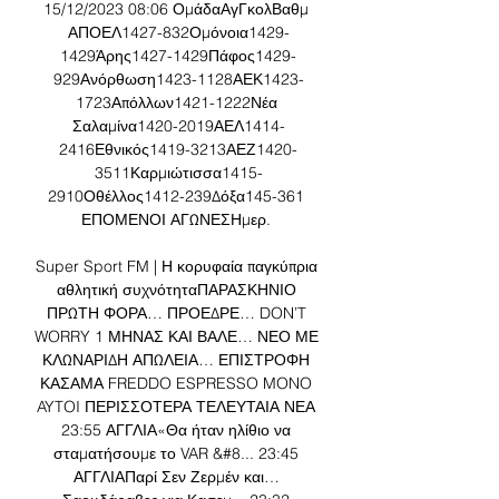
15/12/2023 08:06 ΟμάδαΑγΓκολΒαθμ 
ΑΠΟΕΛ1427-832Ομόνοια1429-
1429Άρης1427-1429Πάφος1429-
929Ανόρθωση1423-1128ΑΕΚ1423-
1723Απόλλων1421-1222Νέα 
Σαλαμίνα1420-2019ΑΕΛ1414-
2416Εθνικός1419-3213ΑΕΖ1420-
3511Καρμιώτισσα1415-
2910Οθέλλος1412-239Δόξα145-361 
ΕΠΟΜΕΝΟΙ ΑΓΩΝΕΣΗμερ. 

Super Sport FM | Η κορυφαία παγκύπρια 
αθλητική συχνότηταΠΑΡΑΣΚΗΝΙΟ 
ΠΡΩΤΗ ΦΟΡΑ… ΠΡΟΕΔΡΕ… DON’T 
WORRY 1 ΜΗΝΑΣ ΚΑΙ ΒΑΛΕ… ΝΕΟ ΜΕ 
ΚΛΩΝΑΡΙΔΗ ΑΠΩΛΕΙΑ… ΕΠΙΣΤΡΟΦΗ 
ΚΑΣΑΜΑ FREDDO ESPRESSO MONO 
AYTOI ΠΕΡΙΣΣΟΤΕΡΑ ΤΕΛΕΥΤΑΙΑ ΝΕΑ 
23:55 ΑΓΓΛΙΑ«Θα ήταν ηλίθιο να 
σταματήσουμε το VAR &#8... 23:45 
ΑΓΓΛΙΑΠαρί Σεν Ζερμέν και… 