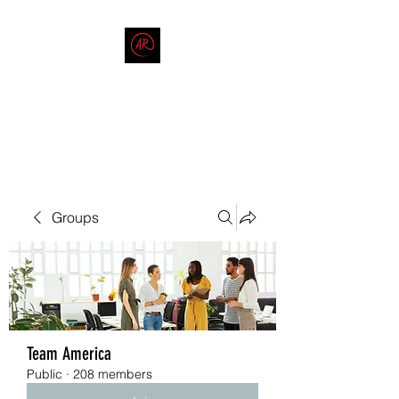
THE AMERICAN REDNECK
COMPANY
End Race in America
Groups
Team America
Public
·
208 members