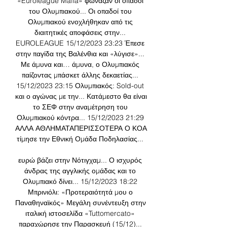
«Euroleague Mafia» φώναζαν οι οπαδοί 
του Ολυμπιακού... Οι οπαδοί του 
Ολυμπιακού ενοχλήθηκαν από τις 
διαιτητικές αποφάσεις στην... 
EUROLEAGUE 15/12/2023 23:23 Έπεσε 
στην παγίδα της Βαλένθια και «λύγισε»... 
Με άμυνα και… άμυνα, ο Ολυμπιακός 
παίζοντας μπάσκετ άλλης δεκαετίας... 
15/12/2023 23:15 Ολυμπιακός: Sold-out 
και ο αγώνας με την... Κατάμεστο θα είναι 
το ΣΕΦ στην αναμέτρηση του 
Ολυμπιακού κόντρα... 15/12/2023 21:29 
ΑΛΛΑ ΑΘΛΗΜΑΤΑΠΕΡΙΣΣΟΤΕΡΑ Ο ΚΟΑ 
τίμησε την Εθνική Ομάδα Ποδηλασίας... 

ευρώ βάζει στην Νότιγχαμ... Ο ισχυρός 
άνδρας της αγγλικής ομάδας και το 
Ολυμπιακό δίνει... 15/12/2023 18:22 
Μπρινιόλι: «Προτεραιότητά μου ο 
Παναθηναϊκός» Μεγάλη συνέντευξη στην 
ιταλική ιστοσελίδα «Tuttomercato» 
παραχώρησε την Παρασκευή (15/12)... 