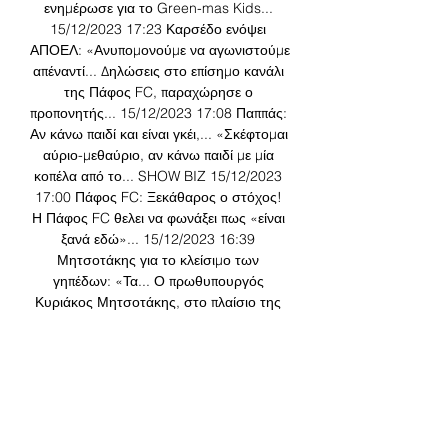
ενημέρωσε για το Green-mas Kids... 
15/12/2023 17:23 Καρσέδο ενόψει 
ΑΠΟΕΛ: «Ανυπομονούμε να αγωνιστούμε 
απέναντί... Δηλώσεις στο επίσημο κανάλι 
της Πάφος FC, παραχώρησε ο 
προπονητής... 15/12/2023 17:08 Παππάς: 
Αν κάνω παιδί και είναι γκέι,... «Σκέφτομαι 
αύριο-μεθαύριο, αν κάνω παιδί με μία 
κοπέλα από το... SHOW BIZ 15/12/2023 
17:00 Πάφος FC: Ξεκάθαρος ο στόχος! 
Η Πάφος FC θελει να φωνάξει πως «είναι 
ξανά εδώ»... 15/12/2023 16:39 
Μητσοτάκης για το κλείσιμο των 
γηπέδων: «Τα... Ο πρωθυπουργός 
Κυριάκος Μητσοτάκης, στο πλαίσιο της 
συμμετοχής του στη... ΕΛΛΑΔΑ 
15/12/2023 16:29 BLOGGERS Χρίστος 
Θεοχάρους "ΚΟΠ… σαν ένας 
αποδιοπομπαίος τράγος " Χρίστος 
Χρίστου "Λοΐζου κάνε ότι και ο Αυγουστή" 
Στέλιος Παπαμωυσέως "Οι μεν και οι δεν" 