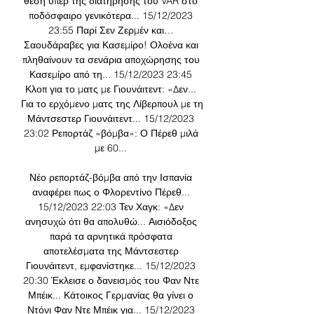
θέση υπέρ της διατήρησης του VAR στο 
ποδόσφαιρο γενικότερα... 15/12/2023 
23:55 Παρί Σεν Ζερμέν και… 
Σαουδάραβες για Κασεμίρο! Ολοένα και 
πληθαίνουν τα σενάρια αποχώρησης του 
Κασεμίρο από τη... 15/12/2023 23:45 
Κλοπ για το ματς με Γιουνάιτεντ: «Δεν... 
Για το ερχόμενο ματς της Λίβερπουλ με τη 
Μάντσεστερ Γιουνάιτεντ... 15/12/2023 
23:02 Ρεπορτάζ «βόμβα»: Ο Πέρεθ μιλά 
με 60... 

Νέο ρεπορτάζ-βόμβα από την Ισπανία 
αναφέρει πως ο Φλορεντίνο Πέρεθ... 
15/12/2023 22:03 Τεν Χαγκ: «Δεν 
ανησυχώ ότι θα απολυθώ... Αισιόδοξος 
παρά τα αρνητικά πρόσφατα 
αποτελέσματα της Μάντσεστερ 
Γιουνάιτεντ, εμφανίστηκε... 15/12/2023 
20:30 Έκλεισε ο δανεισμός του Φαν Ντε 
Μπέικ... Κάτοικος Γερμανίας θα γίνει ο 
Ντόνι Φαν Ντε Μπέικ για... 15/12/2023 