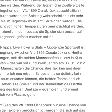
von dem Hertha BSC erwartet, dass sie auch das 
den werden. Während der letzten drei Duelle erzielte 
ingehen dem VfL 1899 Osnabrück ausschließlich 4 
turen werden am Spieltag wahrscheinlich nicht sehr 
ss sie im Tagesmaximum 17°C erreichen werden. Die 
nicht von hohen Temperaturen beeinträchtigt werden. 
 ziemlich hoch, sodass die Spieler sich besser auf 
legenheit gefasst machen sollten. 

Tipps, Live Ticker & Stats + QuotenDie Sportwelt ist 
gegnung zwischen VfL 1899 Osnabrück und Hertha 
gangen, seit die beiden Mannschaften zuletzt in Klub-
fen – das war vor rund zwölf Jahren am 06. 01. 2012. 
 Mannschaften die Chance, ihre Taktiken und ihren 
 freilich neu mischt. Es besteht also definitiv kein 
s kaum erwarten können, die beiden Teams endlich 
sehen. Die Spieler und der Trainerstab des Hertha 
eg des letzten Duellszu wiederholen, und erneut 
ich vom Platz zu gehen. 

 Sieg des VfL 1899 Osnabrück nur eine Chance von 
ige Faktoren berücksichtigt werden, die sich auf das 