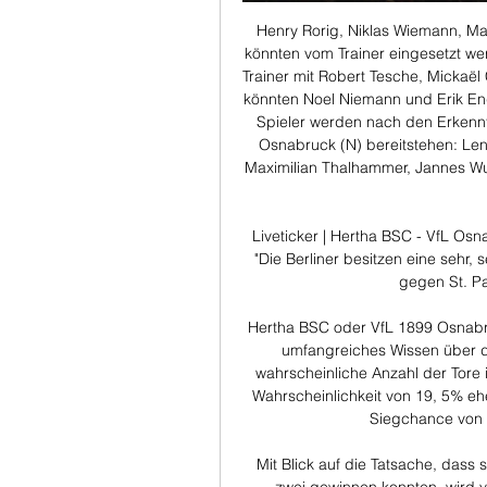
Henry Rorig, Niklas Wiemann, Max
könnten vom Trainer eingesetzt wer
Trainer mit Robert Tesche, Mickaël
könnten Noel Niemann und Erik Eng
Spieler werden nach den Erkenntn
Osnabruck (N) bereitstehen: Lenn
Maximilian Thalhammer, Jannes Wul
Liveticker | Hertha BSC - VfL Os
"Die Berliner besitzen eine sehr, s
gegen St. Pa
Hertha BSC oder VfL 1899 Osnabrü
umfangreiches Wissen über di
wahrscheinliche Anzahl der Tore 
Wahrscheinlichkeit von 19, 5% ehe
Siegchance von 6
Mit Blick auf die Tatsache, dass