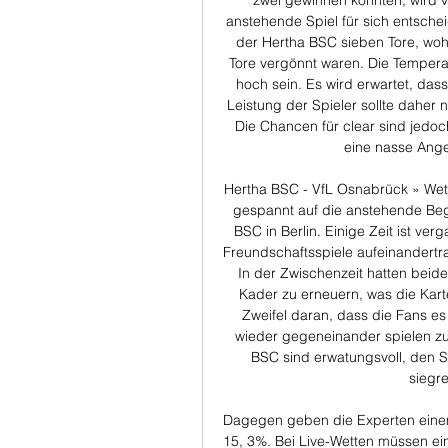
zwei gewinnen konnten, wird 
anstehende Spiel für sich entschei
der Hertha BSC sieben Tore, woh
Tore vergönnt waren. Die Tempera
hoch sein. Es wird erwartet, da
Leistung der Spieler sollte daher 
Die Chancen für clear sind jedoch
eine nasse Ange
Hertha BSC - VfL Osnabrück » Wett-
gespannt auf die anstehende Be
BSC in Berlin. Einige Zeit ist ver
Freundschaftsspiele aufeinandertra
In der Zwischenzeit hatten beide
Kader zu erneuern, was die Karten
Zweifel daran, dass die Fans e
wieder gegeneinander spielen zu 
BSC sind erwatungsvoll, den Si
siegre
Dagegen geben die Experten einem
15, 3%. Bei Live-Wetten müssen ein