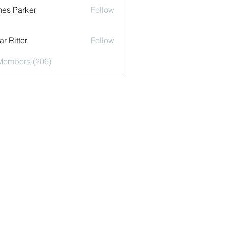
es Parker
Follow
r Ritter
Follow
 Members (206)