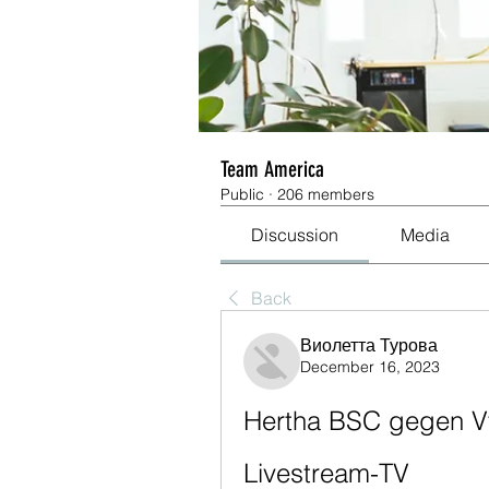
Team America
Public
·
206 members
Discussion
Media
Back
Виолетта Турова
December 16, 2023
Hertha BSC gegen Vf
Livestream-TV