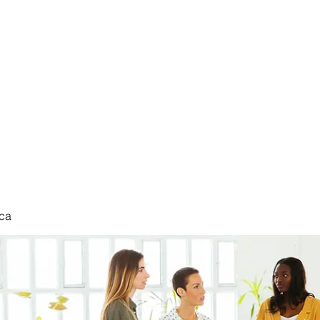
nduct
ca