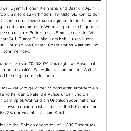
well Gyamfi, Florian Kleinhansl und Bashkim Ajdini 
den, um Tore zu verhindern. Im Mittelfeld könnte der 
 Cuisance und Dave Gnaase agieren. In der Offensive 
elhardt zusammen für Wirbel sorgen. Die folgenden 
issen unserer Redaktion als Ersatzspieler des VfL 
art Grill, Oumar Diakhite, Lars Kehl, Lukas Kunze, 
ff, Christian Joe Conteh, Charalambos Makridis und 
John Verhoek. 

nabrück | Saison 2023/2024 Das sagt Uwe Koschinat. 
ehr hohe Qualität. Wir wollen diesen mutigen Auftritt 
uli bestätigen und mit einem ...

ck – wer wird gewinnen? Sportwetten erfordern ein 
e vorherigen Spiele, die Aufstellungen und die 
in dem Spiel. Während ein Unentschieden mit einer 
r unwahrscheinlich ist, ist der Hertha BSC mit einer 
5, 2% der Favorit in diesem Spiel. 

 sie von drei Spielen gegenden VfL 1899 Osnabrück 