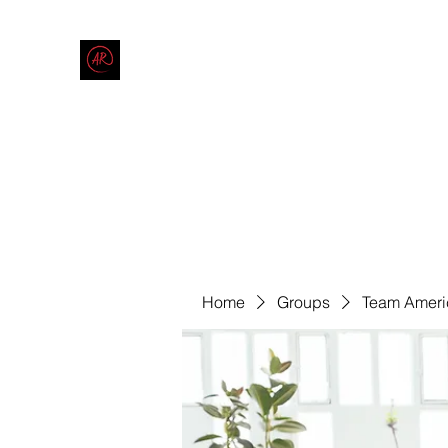
THE AMERICAN REDNECK COMPANY
End Race in America
Home
Shop
Blog
Forum
Contact
Code of Co
Home
Groups
Team Ameri