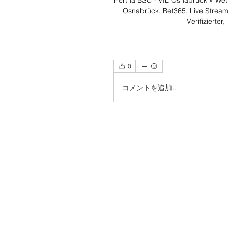
Hertha BSC - VfL Osnabrück » Wett-
Osnabrück. Bet365. Live Stream.
Verifizierter
0
コメントを追加…