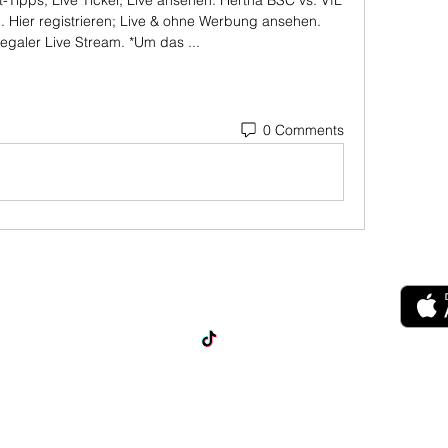
Tipps, Live Ticker, Live ansehen. Hertha BSC vs. VfL 
 Hier registrieren; Live & ohne Werbung ansehen. 
, legaler Live Stream. *Um das ...
0 Comments