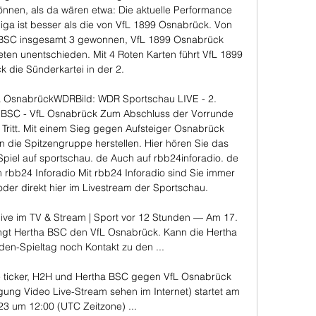
önnen, als da wären etwa: Die aktuelle Performance 
iga ist besser als die von VfL 1899 Osnabrück. Von 
a BSC insgesamt 3 gewonnen, VfL 1899 Osnabrück 
en unentschieden. Mit 4 Roten Karten führt VfL 1899 
 die Sünderkartei in der 2. 

fL OsnabrückWDRBild: WDR Sportschau LIVE - 2. 
ha BSC - VfL Osnabrück Zum Abschluss der Vorrunde 
Tritt. Mit einem Sieg gegen Aufsteiger Osnabrück 
n die Spitzengruppe herstellen. Hier hören Sie das 
 Spiel auf sportschau. de Auch auf rbb24inforadio. de 
 rbb24 Inforadio Mit rbb24 Inforadio sind Sie immer 
oder direkt hier im Livestream der Sportschau. 

ive im TV & Stream | Sport vor 12 Stunden — Am 17. 
ngt Hertha BSC den VfL Osnabrück. Kann die Hertha 
den-Spieltag noch Kontakt zu den ...

 ticker, H2H und Hertha BSC gegen VfL Osnabrück 
gung Video Live-Stream sehen im Internet) startet am 
23 um 12:00 (UTC Zeitzone) ...
