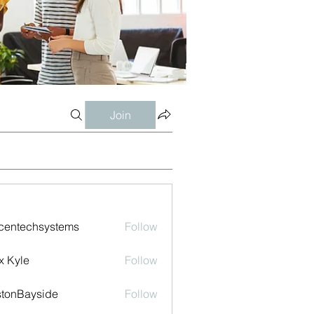
Join
centechsystems
Follow
echsystems
x Kyle
Follow
tonBayside
Follow