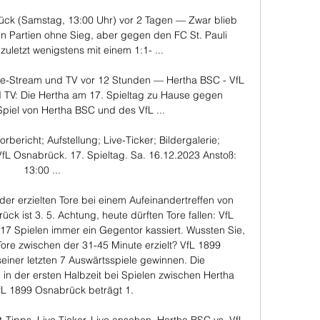
ück (Samstag, 13:00 Uhr) vor 2 Tagen — Zwar blieb 
n Partien ohne Sieg, aber gegen den FC St. Pauli 
zuletzt wenigstens mit einem 1:1- ...

ve-Stream und TV vor 12 Stunden — Hertha BSC - VfL 
TV: Die Hertha am 17. Spieltag zu Hause gegen 
iel von Hertha BSC und des VfL ...

bericht; Aufstellung; Live-Ticker; Bildergalerie; 
VfL Osnabrück. 17. Spieltag. Sa. 16.12.2023 Anstoß: 
13:00 ...

er erzielten Tore bei einem Aufeinandertreffen von 
 ist 3. 5. Achtung, heute dürften Tore fallen: VfL 
17 Spielen immer ein Gegentor kassiert. Wussten Sie, 
re zwischen der 31-45 Minute erzielt? VfL 1899 
iner letzten 7 Auswärtsspiele gewinnen. Die 
 in der ersten Halbzeit bei Spielen zwischen Hertha 
L 1899 Osnabrück beträgt 1. 
