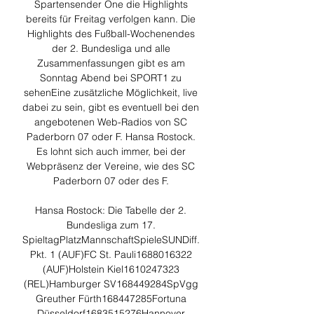
Spartensender One die Highlights 
bereits für Freitag verfolgen kann. Die 
Highlights des Fußball-Wochenendes 
der 2. Bundesliga und alle 
Zusammenfassungen gibt es am 
Sonntag Abend bei SPORT1 zu 
sehenEine zusätzliche Möglichkeit, live 
dabei zu sein, gibt es eventuell bei den 
angebotenen Web-Radios von SC 
Paderborn 07 oder F. Hansa Rostock. 
Es lohnt sich auch immer, bei der 
Webpräsenz der Vereine, wie des SC 
Paderborn 07 oder des F. 

Hansa Rostock: Die Tabelle der 2. 
Bundesliga zum 17. 
SpieltagPlatzMannschaftSpieleSUNDiff. 
Pkt. 1 (AUF)FC St. Pauli1688016322 
(AUF)Holstein Kiel1610247323 
(REL)Hamburger SV168449284SpVgg 
Greuther Fürth168447285Fortuna 
Düsseldorf1683515276Hannover 