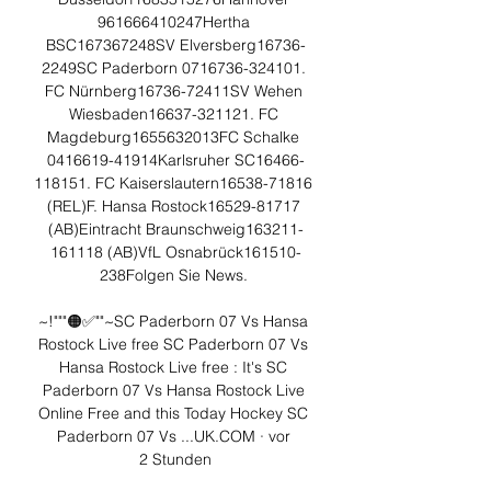
961666410247Hertha 
BSC167367248SV Elversberg16736-
2249SC Paderborn 0716736-324101. 
FC Nürnberg16736-72411SV Wehen 
Wiesbaden16637-321121. FC 
Magdeburg1655632013FC Schalke 
0416619-41914Karlsruher SC16466-
118151. FC Kaiserslautern16538-71816 
(REL)F. Hansa Rostock16529-81717 
(AB)Eintracht Braunschweig163211-
161118 (AB)VfL Osnabrück161510-
238Folgen Sie News. 

~!"""🟠✅""~SC Paderborn 07 Vs Hansa 
Rostock Live free SC Paderborn 07 Vs 
Hansa Rostock Live free : It's SC 
Paderborn 07 Vs Hansa Rostock Live 
Online Free and this Today Hockey SC 
Paderborn 07 Vs ...UK.COM · vor 
2 Stunden
