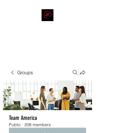
THE AMERICAN REDNECK
COMPANY
End Race in America
Groups
Team America
Public
·
208 members