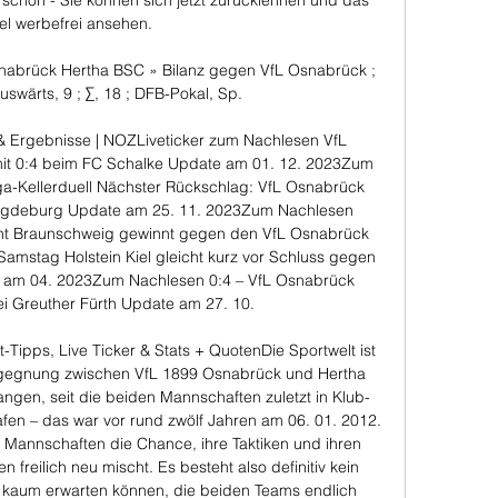
schon - Sie können sich jetzt zurücklehnen und das 
el werbefrei ansehen. 

nabrück Hertha BSC » Bilanz gegen VfL Osnabrück ; 
uswärts, 9 ; ∑, 18 ; DFB-Pokal, Sp.

& Ergebnisse | NOZLiveticker zum Nachlesen VfL 
 mit 0:4 beim FC Schalke Update am 01. 12. 2023Zum 
ga-Kellerduell Nächster Rückschlag: VfL Osnabrück 
Magdeburg Update am 25. 11. 2023Zum Nachlesen 
cht Braunschweig gewinnt gegen den VfL Osnabrück 
mstag Holstein Kiel gleicht kurz vor Schluss gegen 
 am 04. 2023Zum Nachlesen 0:4 – VfL Osnabrück 
bei Greuther Fürth Update am 27. 10. 

Tipps, Live Ticker & Stats + QuotenDie Sportwelt ist 
gegnung zwischen VfL 1899 Osnabrück und Hertha 
gangen, seit die beiden Mannschaften zuletzt in Klub-
fen – das war vor rund zwölf Jahren am 06. 01. 2012. 
 Mannschaften die Chance, ihre Taktiken und ihren 
 freilich neu mischt. Es besteht also definitiv kein 
s kaum erwarten können, die beiden Teams endlich 