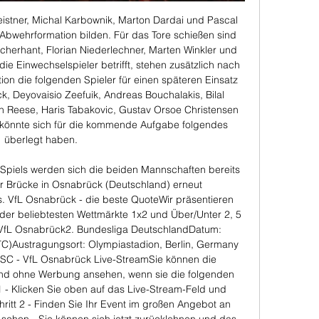
istner, Michal Karbownik, Marton Dardai und Pascal 
wehrformation bilden. Für das Tore schießen sind 
cherhant, Florian Niederlechner, Marten Winkler und 
die Einwechselspieler betrifft, stehen zusätzlich nach 
on die folgenden Spieler für einen späteren Einsatz 
k, Deyovaisio Zeefuik, Andreas Bouchalakis, Bilal 
n Reese, Haris Tabakovic, Gustav Orsoe Christensen 
könnte sich für die kommende Aufgabe folgendes 
überlegt haben. 

iels werden sich die beiden Mannschaften bereits 
r Brücke in Osnabrück (Deutschland) erneut 
 VfL Osnabrück - die beste QuoteWir präsentieren 
der beliebtesten Wettmärkte 1x2 und Über/Unter 2, 5 
 VfL Osnabrück2. Bundesliga DeutschlandDatum: 
TC)Austragungsort: Olympiastadion, Berlin, Germany 
SC - VfL Osnabrück Live-StreamSie können die 
nd ohne Werbung ansehen, wenn sie die folgenden 
 1 - Klicken Sie oben auf das Live-Stream-Feld und 
hritt 2 - Finden Sie Ihr Event im großen Angebot an 