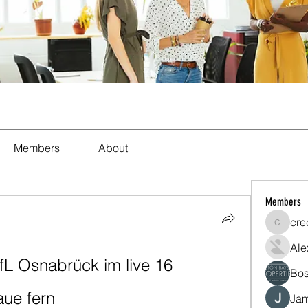
Members
About
Members
cre
crecent
Ale
L Osnabrück im live 16 
Bos
ue fern
Jam