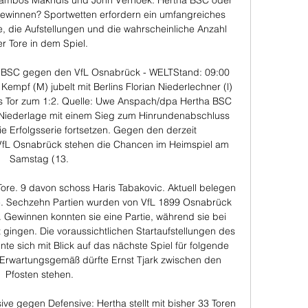
alambos Makridis und John Verhoek. Hertha BSC oder 
ewinnen? Sportwetten erfordern ein umfangreiches 
, die Aufstellungen und die wahrscheinliche Anzahl 
r Tore in dem Spiel. 

a BSC gegen den VfL Osnabrück - WELTStand: 09:00 
Kempf (M) jubelt mit Berlins Florian Niederlechner (l) 
s Tor zum 1:2. Quelle: Uwe Anspach/dpa Hertha BSC 
e Niederlage mit einem Sieg zum Hinrundenabschluss 
ie Erfolgsserie fortsetzen. Gegen den derzeit 
VfL Osnabrück stehen die Chancen im Heimspiel am 
Samstag (13. 

Tore. 9 davon schoss Haris Tabakovic. Aktuell belegen 
lle. Sechzehn Partien wurden von VfL 1899 Osnabrück 
t. Gewinnen konnten sie eine Partie, während sie bei 
z gingen. Die voraussichtlichen Startaufstellungen des 
te sich mit Blick auf das nächste Spiel für folgende 
 Erwartungsgemäß dürfte Ernst Tjark zwischen den 
Pfosten stehen. 

ive gegen Defensive: Hertha stellt mit bisher 33 Toren 