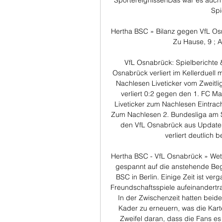
SportereignissenDas war es auch 
Spi
Hertha BSC » Bilanz gegen VfL Os
Zu Hause, 9 ; A
VfL Osnabrück: Spielberichte 
Osnabrück verliert im Kellerduell
Nachlesen Liveticker vom Zweitli
verliert 0:2 gegen den 1. FC 
Liveticker zum Nachlesen Eintra
Zum Nachlesen 2. Bundesliga am Sa
den VfL Osnabrück aus Update
verliert deutlich 
Hertha BSC - VfL Osnabrück » Wett-
gespannt auf die anstehende Be
BSC in Berlin. Einige Zeit ist ver
Freundschaftsspiele aufeinandertra
In der Zwischenzeit hatten beide
Kader zu erneuern, was die Karten
Zweifel daran, dass die Fans e