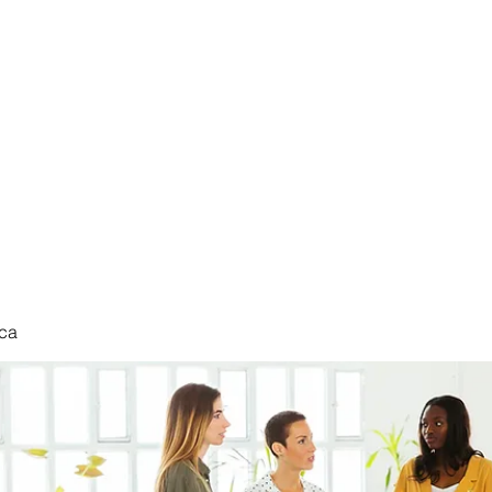
nduct
ca