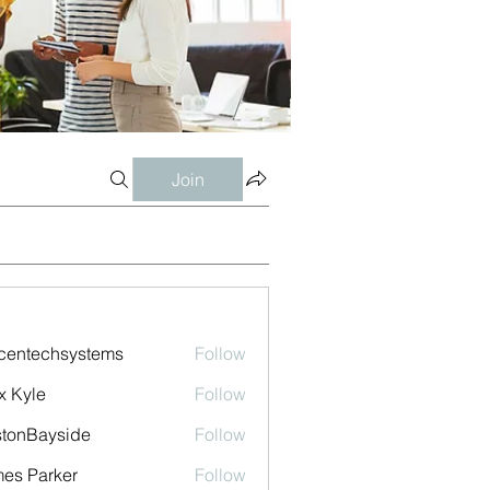
Join
centechsystems
Follow
echsystems
x Kyle
Follow
tonBayside
Follow
es Parker
Follow