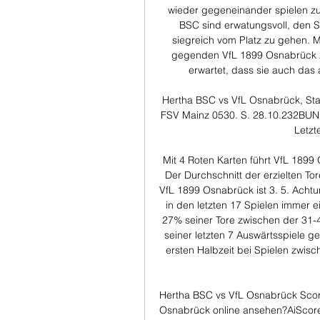
wieder gegeneinander spielen zu 
BSC sind erwatungsvoll, den Si
siegreich vom Platz zu gehen. Mi
gegenden VfL 1899 Osnabrück z
erwartet, dass sie auch das 
Hertha BSC vs VfL Osnabrück, Sta
FSV Mainz 0530. S. 28.10.232BUN 
Letzt
Mit 4 Roten Karten führt VfL 1899 
Der Durchschnitt der erzielten To
VfL 1899 Osnabrück ist 3. 5. Achtu
in den letzten 17 Spielen immer e
27% seiner Tore zwischen der 31-4
seiner letzten 7 Auswärtsspiele ge
ersten Halbzeit bei Spielen zwis
Hertha BSC vs VfL Osnabrück Scor
Osnabrück online ansehen?AiScore