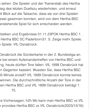
sehen. Die Spieler und der Trainerstab des Hertha 
eg des letzten Duellszu wiederholen, und erneut 
t Blick auf die Tatsache, dass sie von drei Spielen 
wei gewinnen konnten, wird von dem Hertha BSC 
anstehende Spiel für sich entscheiden werden. 

tistiken und Ergebnisse 01.11.23POK Hertha BSC 1. 
Hertha BSC SC Paderborn31. S. Zeige mehr Spiele. 
e Spiele: VfL Osnabrück.

Osnabrück die Sünderkartei in der 2. Bundesliga an. 
re bei einem Aufeinandertreffen von Hertha BSC und 
ng, heute dürften Tore fallen: VfL 1899 Osnabrück hat 
in Gegentor kassiert. Wussten Sie, dass Hertha BSC 
5 Minute erzielt? VfL 1899 Osnabrück konnte keines 
winnen. Die durchschnittliche Anzahl der Tore in der 
chen Hertha BSC und VfL 1899 Osnabrück beträgt 1. 
75. 

e-Vorhersagen, h2h Wo kann man Hertha BSC vs VfL 
 provides Hertha BSC vs VfL Osnabrück(2023/12/16) 