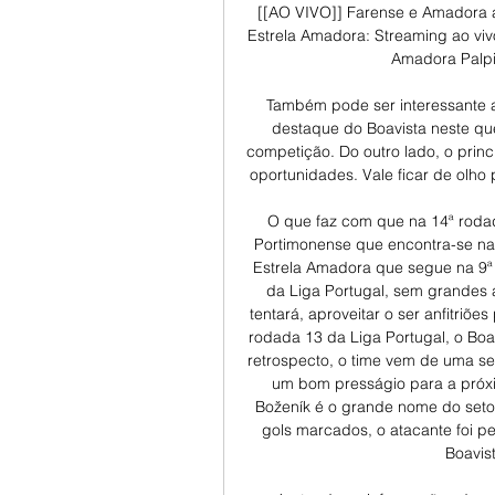
[[AO VIVO]] Farense e Amadora ao
Estrela Amadora: Streaming ao vivo
Amadora Palpite
Também pode ser interessante a
destaque do Boavista neste que
competição. Do outro lado, o princi
oportunidades. Vale ficar de olho
O que faz com que na 14ª rodad
Portimonense que encontra-se na
Estrela Amadora que segue na 9ª 
da Liga Portugal, sem grandes
tentará, aproveitar o ser anfitriões
rodada 13 da Liga Portugal, o Boa
retrospecto, o time vem de uma se
um bom presságio para a próxi
Boženík é o grande nome do setor
gols marcados, o atacante foi 
Boavist