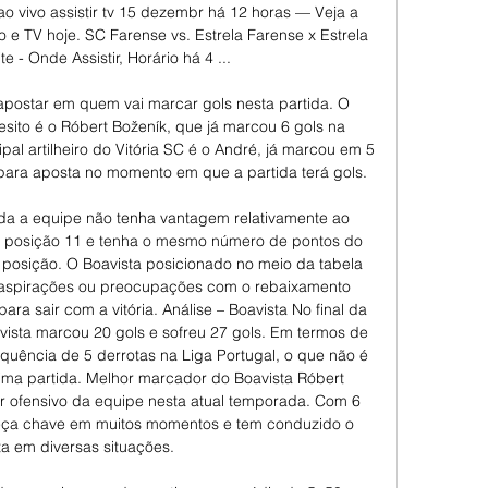
 vivo assistir tv 15 dezembr há 12 horas — Veja a 
 e TV hoje. SC Farense vs. Estrela Farense x Estrela 
 - Onde Assistir, Horário há 4 ...

postar em quem vai marcar gols nesta partida. O 
sito é o Róbert Boženík, que já marcou 6 gols na 
pal artilheiro do Vitória SC é o André, já marcou em 5 
 para aposta no momento em que a partida terá gols. 

a a equipe não tenha vantagem relativamente ao 
 posição 11 e tenha o mesmo número de pontos do 
posição. O Boavista posicionado no meio da tabela 
 aspirações ou preocupações com o rebaixamento 
 para sair com a vitória. Análise – Boavista No final da 
vista marcou 20 gols e sofreu 27 gols. Em termos de 
quência de 5 derrotas na Liga Portugal, o que não é 
ma partida. Melhor marcador do Boavista Róbert 
 ofensivo da equipe nesta atual temporada. Com 6 
peça chave em muitos momentos e tem conduzido o 
a em diversas situações. 
