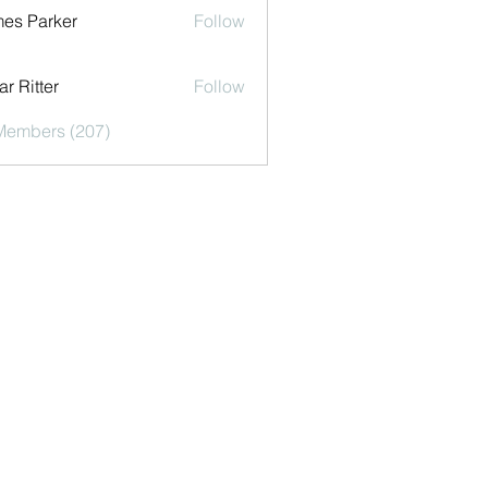
es Parker
Follow
r Ritter
Follow
 Members (207)