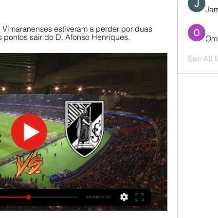
Jam
 Vimaranenses estiveram a perder por duas 
 pontos sair do D. Afonso Henriques.
Oma
See All