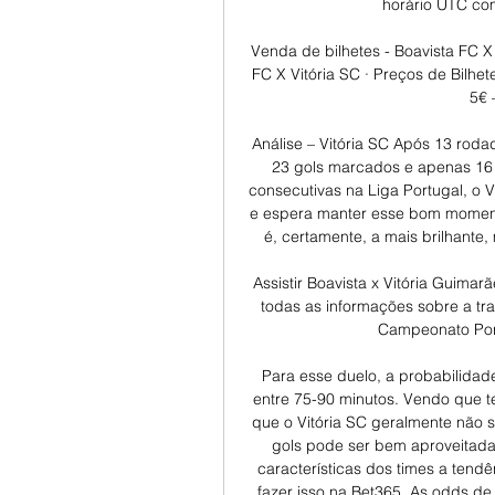
horário UTC com
Venda de bilhetes - Boavista FC X 
FC X Vitória SC · Preços de Bilhe
5€ 
Análise – Vitória SC Após 13 rodad
23 gols marcados e apenas 16 g
consecutivas na Liga Portugal, o V
e espera manter esse bom momento
é, certamente, a mais brilhante
Assistir Boavista x Vitória Guimar
todas as informações sobre a tra
Campeonato Portu
Para esse duelo, a probabilidad
entre 75-90 minutos. Vendo que t
que o Vitória SC geralmente não s
gols pode ser bem aproveitada 
características dos times a tend
fazer isso na Bet365. As odds de