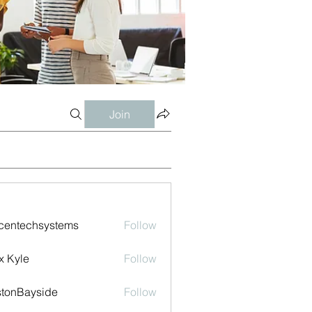
Join
centechsystems
Follow
echsystems
x Kyle
Follow
tonBayside
Follow