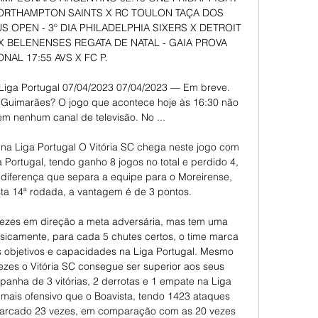
ORTHAMPTON SAINTS X RC TOULON TAÇA DOS 
S OPEN - 3º DIA PHILADELPHIA SIXERS X DETROIT 
X BELENENSES REGATA DE NATAL - GAIA PROVA 
NAL 17:55 AVS X FC P. 

 Liga Portugal 07/04/2023 07/04/2023 — Em breve. 
de Guimarães? O jogo que acontece hoje às 16:30 não 
em nenhum canal de televisão. No ...

C na Liga Portugal O Vitória SC chega neste jogo com 
 Portugal, tendo ganho 8 jogos no total e perdido 4, 
 diferença que separa a equipe para o Moreirense, 
ta 14ª rodada, a vantagem é de 3 pontos. 

 vezes em direção a meta adversária, mas tem uma 
sicamente, para cada 5 chutes certos, o time marca 
objetivos e capacidades na Liga Portugal. Mesmo 
ezes o Vitória SC consegue ser superior aos seus 
panha de 3 vitórias, 2 derrotas e 1 empate na Liga 
 mais ofensivo que o Boavista, tendo 1423 ataques 
marcado 23 vezes, em comparação com as 20 vezes 