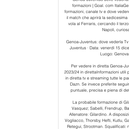
formazioni | Goal. com ItaliaG
formazioni, canale tv e dove vedere
il match che aprirà la sedicesima g
vola al Ferraris, cercando il te
Napoli, curios
Genoa-Juventus: dove vederla Tv 
Juventus · Data: venerdì 15 dic
Luogo: Genova · 
Per vedere in diretta Genoa-Ju
2023/24 in direttaInformazioni util
in diretta tv e streaming tutte le 
Dazn. Se invece preferite segui
puntuale, precisa e piena di dett
La probabile formazione di Gil
Vasquez; Sabelli, Frendrup, B
Allenatore: Gilardino. A disposiz
Vogliacco, Thorsby, Hefti, Kutlu, Ga
Retegui, Strootman. Squalificati: 