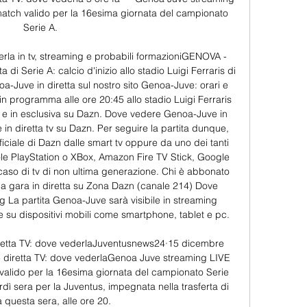
match valido per la 16esima giornata del campionato 
Serie A.

la in tv, streaming e probabili formazioniGENOVA - 
i Serie A: calcio d'inizio allo stadio Luigi Ferraris di 
-Juve in diretta sul nostro sito Genoa-Juve: orari e 
n programma alle ore 20:45 allo stadio Luigi Ferraris 
ta e in esclusiva su Dazn. Dove vedere Genoa-Juve in 
 in diretta tv su Dazn. Per seguire la partita dunque, 
iciale di Dazn dalle smart tv oppure da uno dei tanti 
sole PlayStation o XBox, Amazon Fire TV Stick, Google 
so di tv di non ultima generazione. Chi è abbonato 
la gara in diretta su Zona Dazn (canale 214) Dove 
La partita Genoa-Juve sarà visibile in streaming 
 su dispositivi mobili come smartphone, tablet e pc. 

etta TV: dove vederlaJuventusnews24·15 dicembre 
diretta TV: dove vederlaGenoa Juve streaming LIVE 
 valido per la 16esima giornata del campionato Serie 
dì sera per la Juventus, impegnata nella trasferta di 
questa sera, alle ore 20. 
