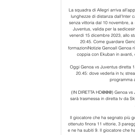
La squadra di Allegri arriva all’app
lunghezze di distanza dall’Inter ca
senza vittoria dal 10 novembre, a 
Juventus, valida per la sedicesi
venerdì 15 dicembre 2023, allo stad
20:45. Come guardare Genoa-
formazioniNotizie GenoaIl Genoa r
coppia con Ekuban in avanti, c
Oggi Genoa vs Juventus diretta 
20.45: dove vederla in tv, str
programma all
(IN DIRETTA HD@@@) Genoa vs Juv
sarà trasmessa in diretta tv da S
Il giocatore che ha segnato più g
ottenuto finora 11 vittorie, 3 pare
e ne ha subiti 9. Il giocatore che 