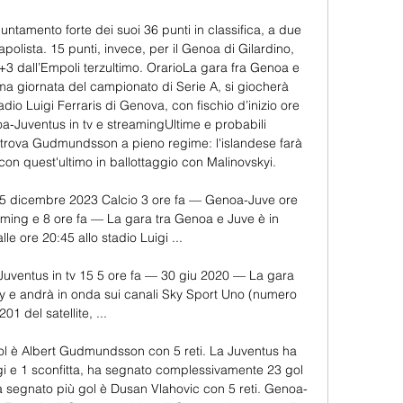
untamento forte dei suoi 36 punti in classifica, a due 
polista. 15 punti, invece, per il Genoa di Gilardino, 
+3 dall’Empoli terzultimo. OrarioLa gara fra Genoa e 
ma giornata del campionato di Serie A, si giocherà 
io Luigi Ferraris di Genova, con fischio d’inizio ore 
Juventus in tv e streamingUltime e probabili 
itrova Gudmundsson a pieno regime: l'islandese farà 
on quest'ultimo in ballottaggio con Malinovskyi. 

15 dicembre 2023 Calcio 3 ore fa — Genoa-Juve ore 
eaming e 8 ore fa — La gara tra Genoa e Juve è in 
e ore 20:45 allo stadio Luigi ...

entus in tv 15 5 ore fa — 30 giu 2020 — La gara 
ky e andrà in onda sui canali Sky Sport Uno (numero 
201 del satellite, ...

ol è Albert Gudmundsson con 5 reti. La Juventus ha 
ggi e 1 sconfitta, ha segnato complessivamente 23 gol 
ha segnato più gol è Dusan Vlahovic con 5 reti. Genoa-