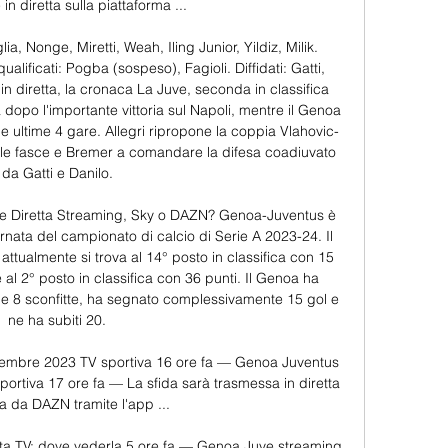
in diretta sulla piattaforma ...

a, Nonge, Miretti, Weah, Iling Junior, Yildiz, Milik. 
ualificati: Pogba (sospeso), Fagioli. Diffidati: Gatti, 
n diretta, la cronaca La Juve, seconda in classifica 
ida dopo l'importante vittoria sul Napoli, mentre il Genoa 
le ultime 4 gare. Allegri ripropone la coppia Vlahovic-
le fasce e Bremer a comandare la difesa coadiuvato 
da Gatti e Danilo. 

e Diretta Streaming, Sky o DAZN? Genoa-Juventus è 
rnata del campionato di calcio di Serie A 2023-24. Il 
ttualmente si trova al 14° posto in classifica con 15 
al 2° posto in classifica con 36 punti. Il Genoa ha 
gi e 8 sconfitte, ha segnato complessivamente 15 gol e 
ne ha subiti 20. 

icembre 2023 TV sportiva 16 ore fa — Genoa Juventus 
portiva 17 ore fa — La sfida sarà trasmessa in diretta 
a da DAZN tramite l'app ...

ta TV: dove vederla 5 ore fa — Genoa Juve streaming 