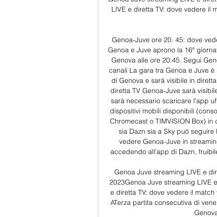
LIVE e diretta TV: dove vedere il 
Genoa-Juve ore 20. 45: dove veder
Genoa e Juve aprono la 16ª giornata d
Genova alle ore 20:45. Segui Genoa
canali La gara tra Genoa e Juve è i
di Genova e sarà visibile in diret
diretta TV Genoa-Juve sarà visibile
sarà necessario scaricare l'app uff
dispositivi mobili disponibili (con
Chromecast o TIMVISION Box) in ca
sia Dazn sia a Sky può seguire 
vedere Genoa-Juve in streaming 
accedendo all'app di Dazn, fruibile
Genoa Juve streaming LIVE e dir
2023Genoa Juve streaming LIVE e 
e diretta TV: dove vedere il match
ATerza partita consecutiva di vener
Genova 