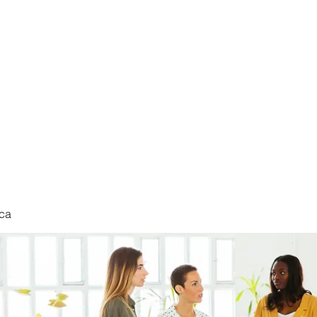
nduct
ca