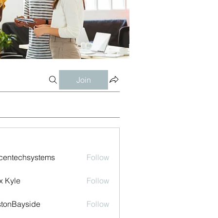
Join
centechsystems
Follow
echsystems
x Kyle
Follow
tonBayside
Follow