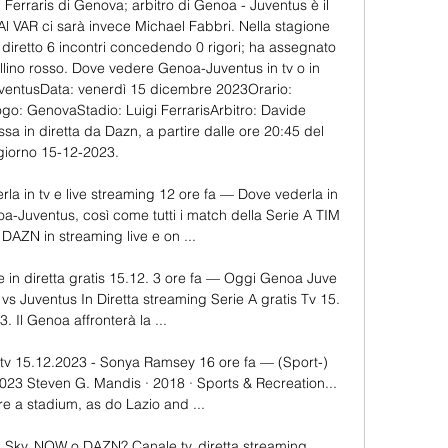
 Ferraris di Genova; arbitro di Genoa - Juventus è il 
l VAR ci sarà invece Michael Fabbri. Nella stagione 
diretto 6 incontri concedendo 0 rigori; ha assegnato 
tellino rosso. Dove vedere Genoa-Juventus in tv o in 
ventusData: venerdì 15 dicembre 2023Orario: 
: GenovaStadio: Luigi FerrarisArbitro: Davide 
in diretta da Dazn, a partire dalle ore 20:45 del 
giorno 15-12-2023. 

la in tv e live streaming 12 ore fa — Dove vederla in 
a-Juventus, così come tutti i match della Serie A TIM 
DAZN in streaming live e on ...

in diretta gratis 15.12. 3 ore fa — Oggi Genoa Juve 
vs Juventus In Diretta streaming Serie A gratis Tv 15. 
. Il Genoa affronterà la ...

 tv 15.12.2023 - Sonya Ramsey 16 ore fa — (Sport-) 
023 Steven G. Mandis · 2018 · ‎Sports & Recreation... 
re a stadium, as do Lazio and ...

Sky, NOW o DAZN? Canale tv, diretta streaming, 