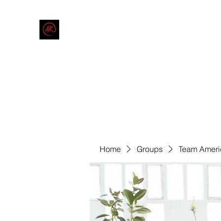
THE AMERICAN REDNECK COMPANY
End Race in America
Home
Shop
Blog
Forum
Contact
Code of Co
Home
Groups
Team Ameri