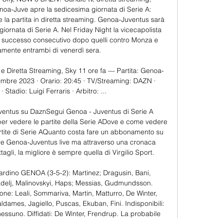
enoa-Juve apre la sedicesima giornata di Serie A: 
 la partita in diretta streaming. Genoa-Juventus sarà 
iornata di Serie A. Nel Friday Night la vicecapolista 
rzo successo consecutivo dopo quelli contro Monza e 
amente entrambi di venerdì sera. 

e Diretta Streaming, Sky 11 ore fa — Partita: Genoa-
embre 2023 · Orario: 20:45 · TV/Streaming: DAZN · 
Stadio: Luigi Ferraris · Arbitro: ...

ventus su DaznSegui Genoa - Juventus di Serie A 
i per vedere le partite della Serie ADove e come vedere 
partite di Serie AQuanto costa fare un abbonamento su 
re Genoa-Juventus live ma attraverso una cronaca 
agli, la migliore è sempre quella di Virgilio Sport. 

ardino GENOA (3-5-2): Martinez; Dragusin, Bani, 
adelj, Malinovskyi, Haps; Messias, Gudmundsson. 
ione: Leali, Sommariva, Martin, Matturro, De Winter, 
ldames, Jagiello, Puscas, Ekuban, Fini. Indisponibili: 
nessuno. Diffidati: De Winter, Frendrup. La probabile 