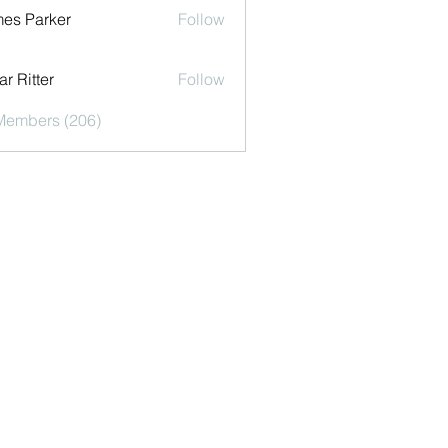
es Parker
Follow
r Ritter
Follow
 Members (206)