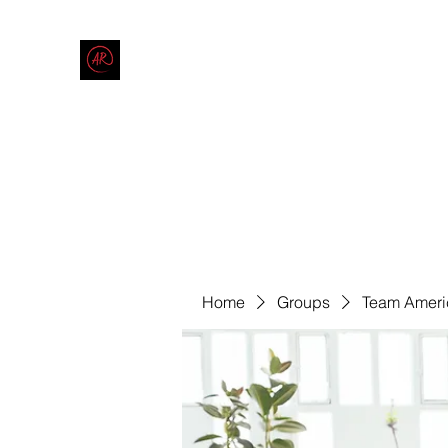
THE AMERICAN REDNECK COMPANY
End Race in America
Home
Shop
Blog
Forum
Contact
Code of Co
Home
Groups
Team Ameri