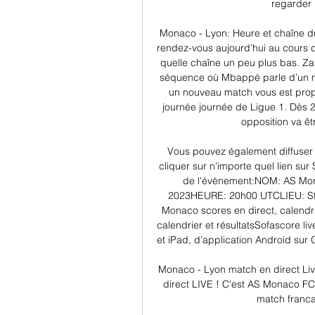
regarder 
Monaco - Lyon: Heure et chaîne d
rendez-vous aujourd’hui au cours d’
quelle chaîne un peu plus bas. Za
séquence où Mbappé parle d’un ma
un nouveau match vous est pro
journée journée de Ligue 1. Dès 2
opposition va êtr
Vous pouvez également diffuser c
cliquer sur n'importe quel lien sur 
de l'évènement:NOM: AS Mon
2023HEURE: 20h00 UTCLIEU: Stade
Monaco scores en direct, calendri
calendrier et résultatsSofascore li
et iPad, d'application Android sur 
Monaco - Lyon match en direct Li
direct LIVE ! C'est AS Monaco FC
match franca