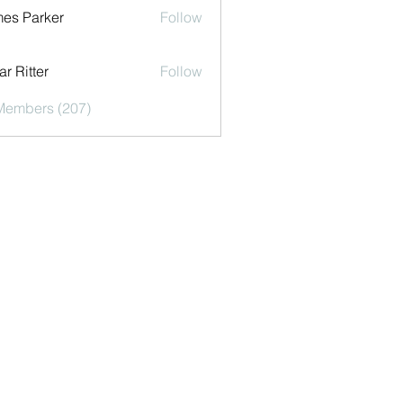
es Parker
Follow
r Ritter
Follow
 Members (207)