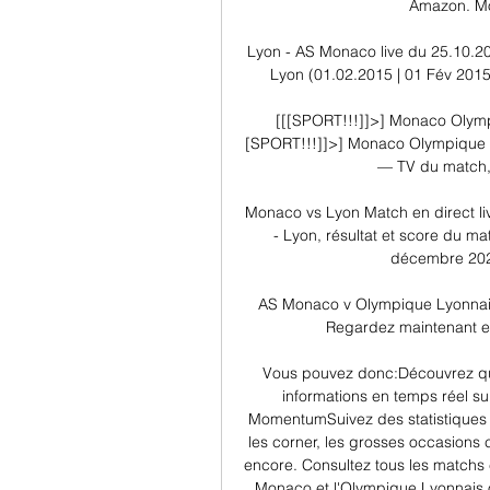
Amazon. Mon
Lyon - AS Monaco live du 25.10.2
Lyon (01.02.2015 | 01 Fév 2015 |
[[[SPORT!!!]]>] Monaco Olympi
[SPORT!!!]]>] Monaco Olympique L
— TV du match, l
Monaco vs Lyon Match en direct li
- Lyon, résultat et score du ma
décembre 2023
AS Monaco v Olympique Lyonnais Pr
Regardez maintenant en d
Vous pouvez donc:Découvrez qui
informations en temps réel su
MomentumSuivez des statistiques dét
les corner, les grosses occasions c
encore. Consultez tous les matchs e
Monaco et l'Olympique Lyonnais on