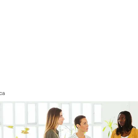
nduct
ca