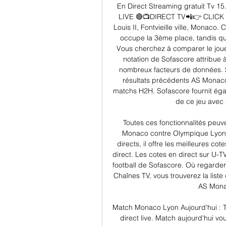
En Direct Streaming gratuit Tv
LIVE 🔴📺DIRECT TV📲👉 CLICK 
Louis II, Fontvieille ville, Monaco
occupe la 3ème place, tandis qu
Vous cherchez à comparer le joue
notation de Sofascore attribue 
nombreux facteurs de données. Su
résultats précédents AS Monaco 
matchs H2H. Sofascore fournit égal
de ce jeu avec d
Toutes ces fonctionnalités peuv
Monaco contre Olympique Lyonn
directs, il offre les meilleures co
direct. Les cotes en direct sur U-TV
football de Sofascore. Où regarde
Chaînes TV, vous trouverez la liste 
AS Mona
Match Monaco Lyon Aujourd'hui : 
direct live. Match aujourd'hui vou