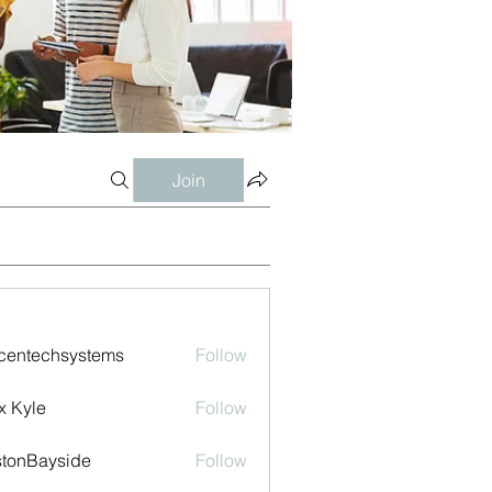
Join
centechsystems
Follow
echsystems
x Kyle
Follow
tonBayside
Follow