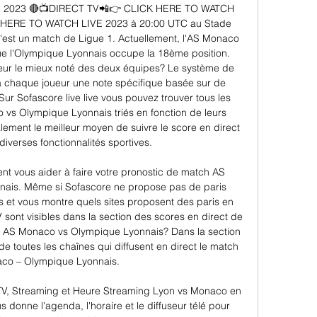
 15. 2023 🔴📺DIRECT TV📲👉 CLICK HERE TO WATCH 
HERE TO WATCH LIVE 2023 à 20:00 UTC au Stade 
. C'est un match de Ligue 1. Actuellement, l'AS Monaco 
e l'Olympique Lyonnais occupe la 18ème position. 
ur le mieux noté des deux équipes? Le système de 
à chaque joueur une note spécifique basée sur de 
r Sofascore live live vous pouvez trouver tous les 
vs Olympique Lyonnais triés en fonction de leurs 
ement le meilleur moyen de suivre le score en direct 
iverses fonctionnalités sportives. 

ent vous aider à faire votre pronostic de match AS 
ais. Même si Sofascore ne propose pas de paris 
tes et vous montre quels sites proposent des paris en 
 sont visibles dans la section des scores en direct de 
r AS Monaco vs Olympique Lyonnais? Dans la section 
de toutes les chaînes qui diffusent en direct le match 
co – Olympique Lyonnais. 

TV, Streaming et Heure Streaming Lyon vs Monaco en 
s donne l'agenda, l'horaire et le diffuseur télé pour 