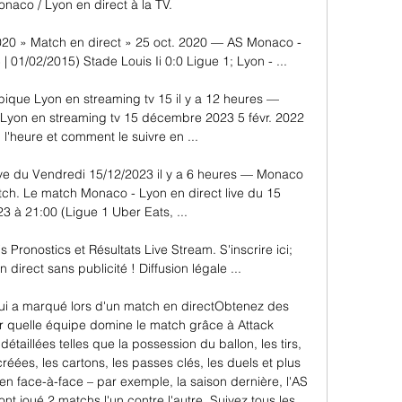
aco / Lyon en direct à la TV.

020 » Match en direct » 25 oct. 2020 — AS Monaco - 
 01/02/2015) Stade Louis Ii 0:0 Ligue 1; Lyon - ...

que Lyon en streaming tv 15 il y a 12 heures — 
yon en streaming tv 15 décembre 2023 5 févr. 2022 
'heure et comment le suivre en ...

ve du Vendredi 15/12/2023 il y a 6 heures — Monaco 
tch. Le match Monaco - Lyon en direct live du 15 
 à 21:00 (Ligue 1 Uber Eats, ...

onostics et Résultats Live Stream. S'inscrire ici; 
irect sans publicité ! Diffusion légale ...

 a marqué lors d'un match en directObtenez des 
r quelle équipe domine le match grâce à Attack 
aillées telles que la possession du ballon, les tirs, 
réées, les cartons, les passes clés, les duels et plus 
n face-à-face – par exemple, la saison dernière, l'AS 
t joué 2 matchs l'un contre l'autre. Suivez tous les 