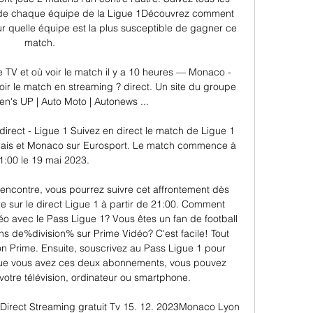
ur de chaque équipe de la Ligue 1Découvrez comment 
 quelle équipe est la plus susceptible de gagner ce 
match. 

 TV et où voir le match il y a 10 heures — Monaco - 
oir le match en streaming ? direct. Un site du groupe 
s UP | Auto Moto | Autonews ...

rect - Ligue 1 Suivez en direct le match de Ligue 1 
nais et Monaco sur Eurosport. Le match commence à 
1:00 le 19 mai 2023.

rencontre, vous pourrez suivre cet affrontement dès 
e sur le direct Ligue 1 à partir de 21:00. Comment 
 avec le Pass Ligue 1? Vous êtes un fan de football 
hs de%division% sur Prime Vidéo? C'est facile! Tout 
 Prime. Ensuite, souscrivez au Pass Ligue 1 pour 
ue vous avez ces deux abonnements, vous pouvez 
otre télévision, ordinateur ou smartphone. 

rect Streaming gratuit Tv 15. 12. 2023Monaco Lyon 