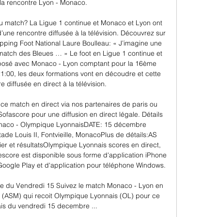
la rencontre Lyon - Monaco.

u match? La Ligue 1 continue et Monaco et Lyon ont 
une rencontre diffusée à la télévision. Découvrez sur 
pping Foot National Laure Boulleau: « J’imagine une 
tch des Bleues … » Le foot en Ligue 1 continue et 
posé avec Monaco - Lyon comptant pour la 16ème 
1:00, les deux formations vont en découdre et cette 
e diffusée en direct à la télévision. 

e match en direct via nos partenaires de paris ou 
Sofascore pour une diffusion en direct légale. Détails 
aco - Olympique LyonnaisDATE: 15 décembre 
 Louis II, Fontvieille, MonacoPlus de détails:AS 
er et résultatsOlympique Lyonnais scores en direct, 
vescore est disponible sous forme d'application iPhone 
Google Play et d'application pour téléphone Windows. 

ve du Vendredi 15 Suivez le match Monaco - Lyon en 
 (ASM) qui recoit Olympique Lyonnais (OL) pour ce 
is du vendredi 15 decembre ...
