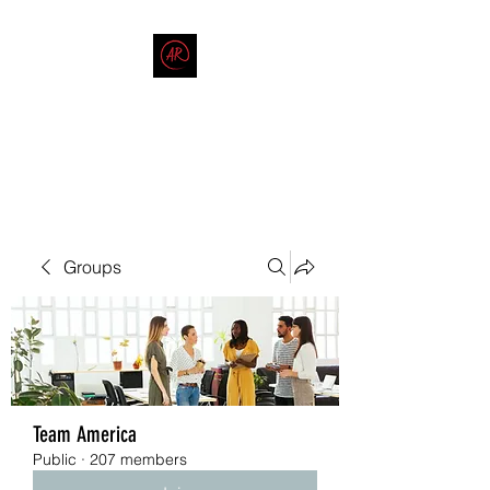
THE AMERICAN REDNECK
COMPANY
End Race in America
Groups
Team America
Public
·
207 members