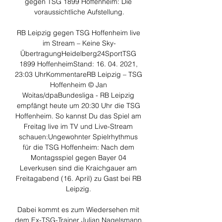
gegen TSG 1899 Hoffenheim: Die 
voraussichtliche Aufstellung.

RB Leipzig gegen TSG Hoffenheim live 
im Stream – Keine Sky-
ÜbertragungHeidelberg24SportTSG 
1899 HoffenheimStand: 16. 04. 2021, 
23:03 UhrKommentareRB Leipzig – TSG 
Hoffenheim © Jan 
Woitas/dpaBundesliga - RB Leipzig 
empfängt heute um 20:30 Uhr die TSG 
Hoffenheim. So kannst Du das Spiel am 
Freitag live im TV und Live-Stream 
schauen:Ungewohnter Spielrhythmus 
für die TSG Hoffenheim: Nach dem 
Montagsspiel gegen Bayer 04 
Leverkusen sind die Kraichgauer am 
Freitagabend (16. April) zu Gast bei RB 
Leipzig. 

Dabei kommt es zum Wiedersehen mit 
dem Ex-TSG-Trainer Julian Nagelsmann, 