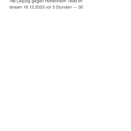
RB Leipzig gegen Hoffenheim 1899 im 
stream 16.12.2023 vor 5 Stunden — 30 
Uhr Stadion: Red Bull Arena, Leipzig 
Wettbewerb: Fußball-Bundesliga 
Spieltag: 29. Spieltag Übertragung: 
DAZN (LIVE-STREAM), DAZN 1 (TV) 
RB ...
0
0
Write a comment...
About
Welcome to the group! You can
connect with other members, ge
...
Read more