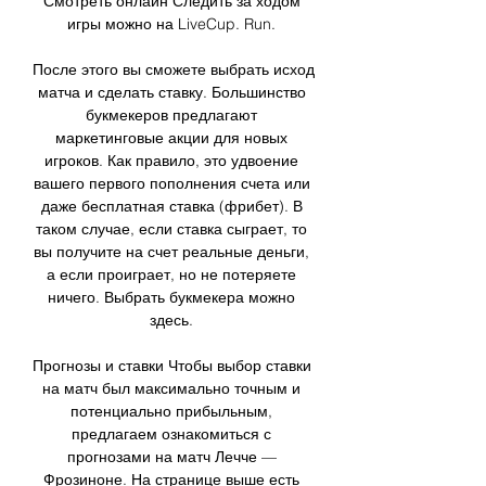
Смотреть онлайн Следить за ходом 
игры можно на LiveCup. Run. 

После этого вы сможете выбрать исход 
матча и сделать ставку. Большинство 
букмекеров предлагают 
маркетинговые акции для новых 
игроков. Как правило, это удвоение 
вашего первого пополнения счета или 
даже бесплатная ставка (фрибет). В 
таком случае, если ставка сыграет, то 
вы получите на счет реальные деньги, 
а если проиграет, но не потеряете 
ничего. Выбрать букмекера можно 
здесь. 

Прогнозы и ставки Чтобы выбор ставки 
на матч был максимально точным и 
потенциально прибыльным, 
предлагаем ознакомиться с 
прогнозами на матч Лечче — 
Фрозиноне. На странице выше есть 