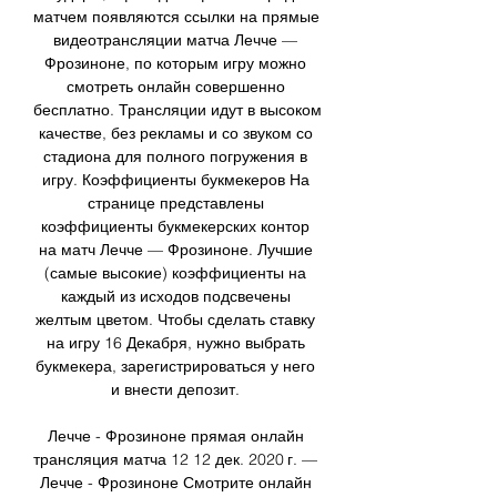
матчем появляются ссылки на прямые 
видеотрансляции матча Лечче — 
Фрозиноне, по которым игру можно 
смотреть онлайн совершенно 
бесплатно. Трансляции идут в высоком 
качестве, без рекламы и со звуком со 
стадиона для полного погружения в 
игру. Коэффициенты букмекеров На 
странице представлены 
коэффициенты букмекерских контор 
на матч Лечче — Фрозиноне. Лучшие 
(самые высокие) коэффициенты на 
каждый из исходов подсвечены 
желтым цветом. Чтобы сделать ставку 
на игру 16 Декабря, нужно выбрать 
букмекера, зарегистрироваться у него 
и внести депозит. 

Лечче - Фрозиноне прямая онлайн 
трансляция матча 12 12 дек. 2020 г. — 
Лечче - Фрозиноне Смотрите онлайн 