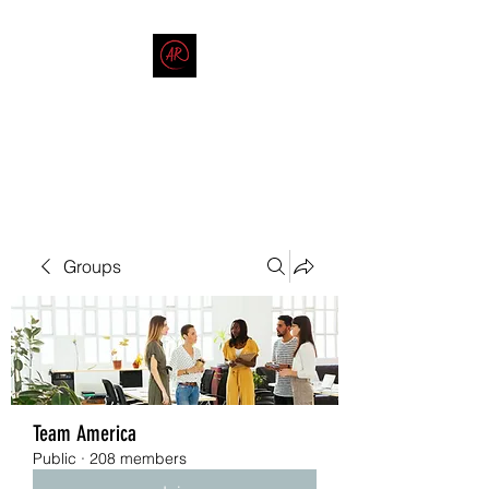
THE AMERICAN REDNECK
COMPANY
End Race in America
Groups
Team America
Public
·
208 members