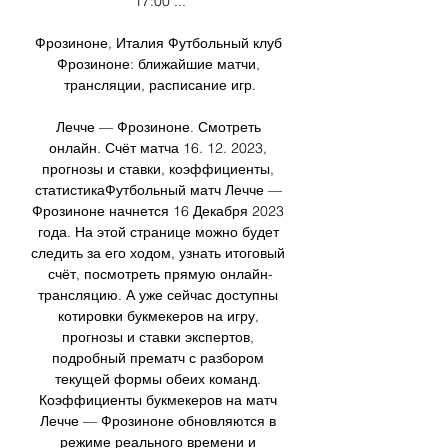
17:00 ...

Фрозиноне, Италия Футбольный клуб 
Фрозиноне: ближайшие матчи, 
трансляции, расписание игр.

Лечче — Фрозиноне. Смотреть 
онлайн. Счёт матча 16. 12. 2023, 
прогнозы и ставки, коэффициенты, 
статистикаФутбольный матч Лечче — 
Фрозиноне начнется 16 Декабря 2023 
года. На этой странице можно будет 
следить за его ходом, узнать итоговый 
счёт, посмотреть прямую онлайн-
трансляцию. А уже сейчас доступны 
котировки букмекеров на игру, 
прогнозы и ставки экспертов, 
подробный прематч с разбором 
текущей формы обеих команд. 
Коэффициенты букмекеров на матч 
Лечче — Фрозиноне обновляются в 
режиме реального времени и 