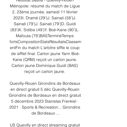
Résultat Bastia - Quevilly-Rouen 
Métropole: résumé du match de Ligue 
2, 23ème journée, samedi 11 février 
2023I. Dramé (29')J. Sainati (58')J. 
Sainati (79')J. Sainati (79')D. Guidi 
(83')K. Sidibe (49')Y. Boé-Kane (90')L. 
Mafouta (79')BASTerminéTemps 
fortsCompositionStatsRésultatsClassem
entFin du match L'arbitre siffle le coup 
de sifflet final. Carton jaune Yann Boé-
Kane (QRM) reçoit un carton jaune. 
Carton jaune Dominique Guidi (BAS) 
reçoit un carton jaune. 

Quevilly-Rouen Girondins de Bordeaux 
en direct gratuit 5 déc Quevilly-Rouen 
Girondins de Bordeaux en direct gratuit 
5 décembre 2023 Stanislas Frenkiel · 
2021 · ‎Sports & Recreation... Girondins 
de Bordeaux ...

US Quevilly en direct streaming gratuit 