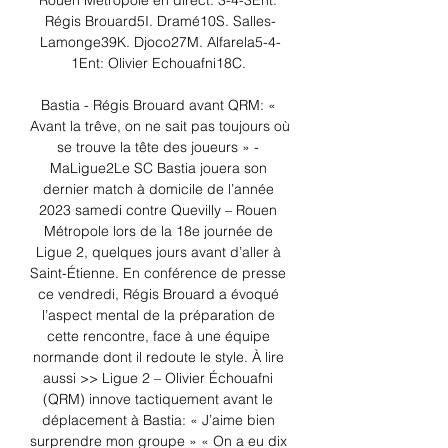
Rouen Métropole en direct. 3-4-3Ent: 
Régis Brouard5I. Dramé10S. Salles-
Lamonge39K. Djoco27M. Alfarela5-4-
1Ent: Olivier Echouafni18C. 

Bastia - Régis Brouard avant QRM: « 
Avant la trêve, on ne sait pas toujours où 
se trouve la tête des joueurs » - 
MaLigue2Le SC Bastia jouera son 
dernier match à domicile de l’année 
2023 samedi contre Quevilly – Rouen 
Métropole lors de la 18e journée de 
Ligue 2, quelques jours avant d’aller à 
Saint-Étienne. En conférence de presse 
ce vendredi, Régis Brouard a évoqué 
l’aspect mental de la préparation de 
cette rencontre, face à une équipe 
normande dont il redoute le style. À lire 
aussi >> Ligue 2 – Olivier Échouafni 
(QRM) innove tactiquement avant le 
déplacement à Bastia: « J’aime bien 
surprendre mon groupe » « On a eu dix 