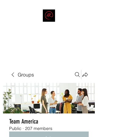
THE AMERICAN REDNECK
COMPANY
End Race in America
Groups
Team America
Public
·
207 members