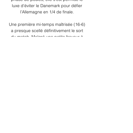
luxe d'éviter le Danemark pour défier 
l'Allemagne en 1/4 de finale. 

Une première mi-temps maîtrisée (16-6) 
a presque scellé définitivement le sort 
du match. Malgré une petite frayeur à 
l'entame des dix dernières minutes, la 
Mannschaft revenait à 4 longueurs mais 
les Jaunes et Bleues ont appuyé de 
nouveau sur l'accélérateur pour 
l'emporter relativement facilement 27-
20. Votre 1er pari de 100€ remboursé 
en CASH chez PMU en cliquant sur ce 
lienRécupérez vos 100€ et retirez-les 
directement sur votre compte bancaire 
si le pari est perdantEn face, la France 
est l'autre équipe invaincue de ce 
Mondial 2023 et il s'agit d'une 
cinquième demi-finale d'affilée en 
championnat du monde pour les 
Bleues. 
