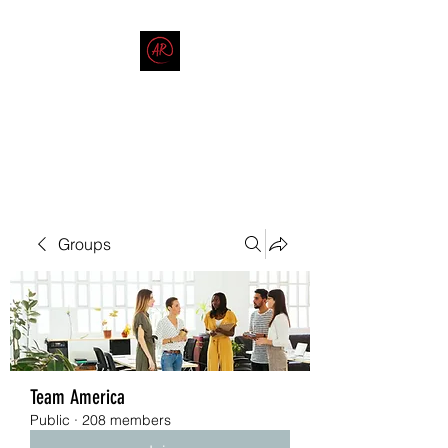
THE AMERICAN REDNECK
COMPANY
End Race in America
Groups
Team America
Public
·
208 members