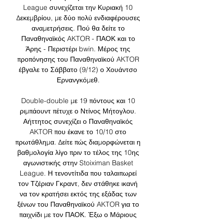
League συνεχίζεται την Κυριακή 10 
Δεκεμβρίου, με δύο πολύ ενδιαφέρουσες 
αναμετρήσεις. Πού θα δείτε το 
Παναθηναϊκός AKTOR - ΠΑΟΚ και το 
Άρης - Περιστέρι bwin. Μέρος της 
προπόνησης του Παναθηναϊκού AKTOR 
έβγαλε το Σάββατο (9/12) ο Χουάντσο 
Ερνανγκόμεθ. 

Double-double με 19 πόντους και 10 
ριμπάουντ πέτυχε ο Ντίνος Μήτογλου. 
Αήττητος συνεχίζει ο Παναθηναϊκός 
AKTOR που έκανε το 10/10 στο 
πρωτάθλημα. Δείτε πώς διαμορφώνεται η 
βαθμολογία λίγο πριν το τέλος της 10ης 
αγωνιστικής στην Stoiximan Basket 
League. Η τενοντίτιδα που ταλαιπωρεί 
τον Τζέριαν Γκραντ, δεν στάθηκε ικανή 
να τον κρατήσει εκτός της εξάδας των 
ξένων του Παναθηναϊκού AKTOR για το 
παιχνίδι με τον ΠΑΟΚ. Έξω ο Μάριους 