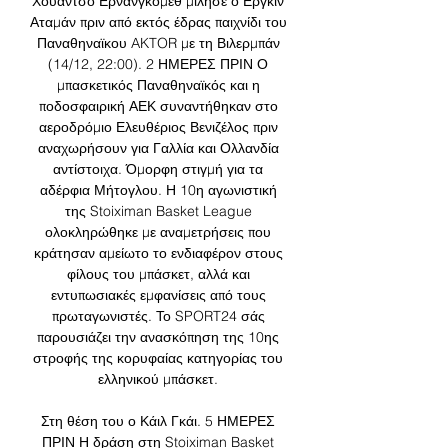
Χουάντσο Ερνανγκόμεθ μίλησε ο Εργκίν 
Αταμάν πριν από εκτός έδρας παιχνίδι του 
Παναθηναϊκου AKTOR με τη Βιλερμπάν 
(14/12, 22:00). 2 ΗΜΕΡΕΣ ΠΡΙΝ Ο 
μπασκετικός Παναθηναϊκός και η 
ποδοσφαιρική ΑΕΚ συναντήθηκαν στο 
αεροδρόμιο Ελευθέριος Βενιζέλος πριν 
αναχωρήσουν για Γαλλία και Ολλανδία 
αντίστοιχα. Όμορφη στιγμή για τα 
αδέρφια Μήτογλου. Η 10η αγωνιστική 
της Stoiximan Basket League 
ολοκληρώθηκε με αναμετρήσεις που 
κράτησαν αμείωτο το ενδιαφέρον στους 
φίλους του μπάσκετ, αλλά και 
εντυπωσιακές εμφανίσεις από τους 
πρωταγωνιστές. Το SPORT24 σάς 
παρουσιάζει την ανασκόπηση της 10ης 
στροφής της κορυφαίας κατηγορίας του 
ελληνικού μπάσκετ. 

Στη θέση του ο Κάιλ Γκάι. 5 ΗΜΕΡΕΣ 
ΠΡΙΝ Η δράση στη Stoiximan Basket 