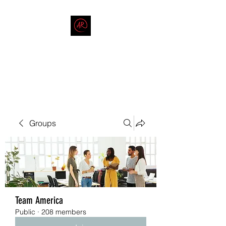
THE AMERICAN REDNECK
COMPANY
End Race in America
Groups
Team America
Public
·
208 members