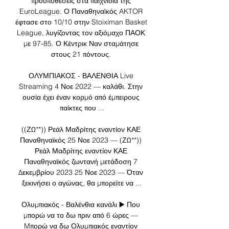
προϋποθέσεις στα παιχνίδια της 
EuroLeague. Ο Παναθηναϊκός AKTOR 
έφτασε στο 10/10 στην Stoiximan Basket 
League, λυγίζοντας τον αξιόμαχο ΠΑΟΚ 
με 97-85. Ο Κέντρικ Ναν σταμάτησε 
στους 21 πόντους. 

ΟΛΥΜΠΙΑΚΟΣ - ΒΑΛΕΝΘΙΑ Live 
Streaming 4 Νοε 2022 — καλάθι. Στην 
ουσία έχει έναν κορμό από έμπειρους 
παίκτες που ...

((ΖΩ**)) Ρεάλ Μαδρίτης εναντίον ΚΑΕ 
Παναθηναϊκός 25 Νοε 2023 — (ΖΩ**)) 
Ρεάλ Μαδρίτης εναντίον ΚΑΕ 
Παναθηναϊκός ζωντανή μετάδοση 7 
Δεκεμβρίου 2023 25 Νοε 2023 — Όταν 
ξεκινήσει ο αγώνας, θα μπορείτε να ...

Ολυμπιακός - Βαλένθια κανάλι ▶️ Που 
μπορώ να το δω πριν από 6 ώρες — 
Mπορώ να δω Ολυμπιακός εναντίον 