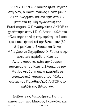
18 ΩΡΕΣ ΠΡΙΝ Ο Σλούκας ήταν μαγικός 
στη Λιόν, ο Παναθηναϊκός λύγισε με 87-
81 τη Βιλερμπάν και ανέβηκε στο 7-7 
μετά από τη 14η αγωνιστική της 
EuroLeague. Ο Παναθηναϊκός AKTOR τα 
χρειάστηκε στην LDLC Arena, αλλά στο 
τέλος πήρε τη νίκη (την πρώτη μετά από 
τρεις σερί ήττες) επί της Βιλερμπάν (89-
81) με Κώστα Σλούκα και Ντίνο 
Μήτογλου να ξεχωρίζουν. X-Factor στην 
τελευταία περίοδο ο Κώστας 
Αντετοκούνμπο. Δείτε την όμορφη 
συνεργασία του Κώστα Σλούκα με τον 
Ματίας Λεσόρ, η οποία κατέληξε σε 
εντυπωσιακό κάρφωμα του Γάλλου 
σέντερ του Παναθηναϊκού AKTOR στο 
καλάθι της Βιλέρμπάν. 

Διαβάστε τις λεπτομέρειες. Για την 
κατάσταση των Μάριους Γκριγκόνις και 