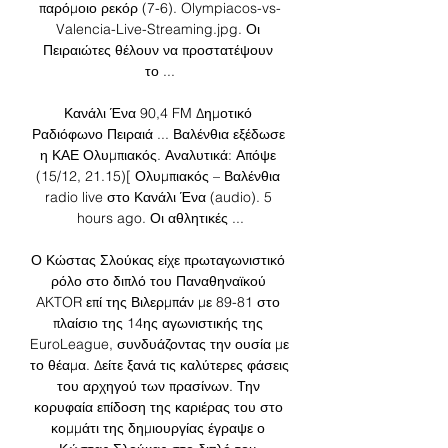
παρόμοιο ρεκόρ (7-6). Olympiacos-vs-
Valencia-Live-Streaming.jpg. Οι 
Πειραιώτες θέλουν να προστατέψουν 
το ...

Κανάλι Ένα 90,4 FM Δημοτικό 
Ραδιόφωνο Πειραιά ... Βαλένθια εξέδωσε 
η ΚΑΕ Ολυμπιακός. Αναλυτικά: Απόψε 
(15/12, 21.15)[ Ολυμπιακός – Βαλένθια 
radio live στο Κανάλι Ένα (audio). 5 
hours ago. Οι αθλητικές ...

Ο Κώστας Σλούκας είχε πρωταγωνιστικό 
ρόλο στο διπλό του Παναθηναϊκού 
AKTOR επί της Βιλερμπάν με 89-81 στο 
πλαίσιο της 14ης αγωνιστικής της 
EuroLeague, συνδυάζοντας την ουσία με 
το θέαμα. Δείτε ξανά τις καλύτερες φάσεις 
του αρχηγού των πρασίνων. Την 
κορυφαία επίδοση της καριέρας του στο 
κομμάτι της δημιουργίας έγραψε ο 