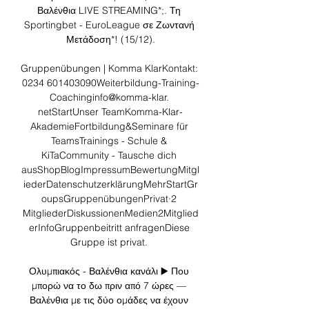
Βαλένθια LIVE STREAMING*;. Τη 
Sportingbet - EuroLeague σε Ζωντανή 
Μετάδοση*! (15/12).

Gruppenübungen | Komma KlarKontakt: 
0234 601403090Weiterbildung-Training-
Coachinginfo@komma-klar. 
netStartUnser TeamKomma-Klar-
AkademieFortbildung&Seminare für 
TeamsTrainings - Schule & 
KiTaCommunity - Tausche dich 
ausShopBlogImpressumBewertungMitgl
iederDatenschutzerklärungMehrStartGr
oupsGruppenübungenPrivat·2 
MitgliederDiskussionenMedien2Mitglied
erInfoGruppenbeitritt anfragenDiese 
Gruppe ist privat. 

Ολυμπιακός - Βαλένθια κανάλι ▶️ Που 
μπορώ να το δω πριν από 7 ώρες — 
Βαλένθια με τις δύο ομάδες να έχουν 