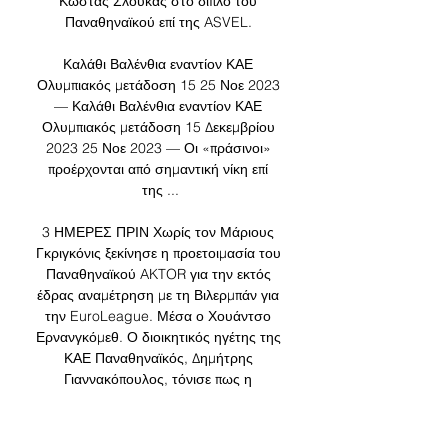
Κώστας Σλούκας στο διπλό του 
Παναθηναϊκού επί της ASVEL. 

Καλάθι Βαλένθια εναντίον ΚΑΕ 
Ολυμπιακός μετάδοση 15 25 Νοε 2023 
— Καλάθι Βαλένθια εναντίον ΚΑΕ 
Ολυμπιακός μετάδοση 15 Δεκεμβρίου 
2023 25 Νοε 2023 — Οι «πράσινοι» 
προέρχονται από σημαντική νίκη επί 
της ...

3 ΗΜΕΡΕΣ ΠΡΙΝ Χωρίς τον Μάριους 
Γκριγκόνις ξεκίνησε η προετοιμασία του 
Παναθηναϊκού AKTOR για την εκτός 
έδρας αναμέτρηση με τη Βιλερμπάν για 
την EuroLeague. Μέσα ο Χουάντσο 
Ερνανγκόμεθ. Ο διοικητικός ηγέτης της 
ΚΑΕ Παναθηναϊκός, Δημήτρης 
Γιαννακόπουλος, τόνισε πως η 
προσπάθεια που κάνει εκείνος και οι 
Παναγιώτης και Γιώργος Αγγελόπουλος 
δεν πρέπει να εξομοιωθεί με αυτά που 