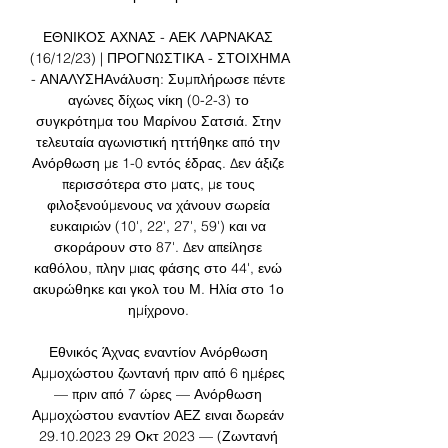
ΕΘΝΙΚΟΣ ΑΧΝΑΣ - ΑΕΚ ΛΑΡΝΑΚΑΣ 
(16/12/23) | ΠΡΟΓΝΩΣΤΙΚΑ - ΣΤΟΙΧΗΜΑ 
- ΑΝΑΛΥΣΗΑνάλυση: Συμπλήρωσε πέντε 
αγώνες δίχως νίκη (0-2-3) το 
συγκρότημα του Μαρίνου Σατσιά. Στην 
τελευταία αγωνιστική ηττήθηκε από την 
Ανόρθωση με 1-0 εντός έδρας. Δεν άξιζε 
περισσότερα στο ματς, με τους 
φιλοξενούμενους να χάνουν σωρεία 
ευκαιριών (10', 22', 27', 59') και να 
σκοράρουν στο 87'. Δεν απείλησε 
καθόλου, πλην μιας φάσης στο 44', ενώ 
ακυρώθηκε και γκολ του Μ. Ηλία στο 1ο 
ημίχρονο. 

Εθνικός Άχνας εναντίον Ανόρθωση 
Αμμοχώστου ζωντανή πριν από 6 ημέρες 
— πριν από 7 ώρες — Ανόρθωση 
Αμμοχώστου εναντίον ΑΕΖ ειναι δωρεάν 
29.10.2023 29 Οκτ 2023 — (Ζωντανή 