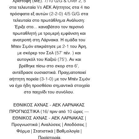
Χριστοφή (ΜΕ). 7/10 G/G & Over 2, 5 
στα τελευταία Vs ΑΕΚ Αήττητος στα 4 πιο 
πρόσφατα εξ αυτών (2-2-0) 4/5 G/G στα 
τελευταία στο πρωτάθλημα Ανάλυση: 
Έριξε στο... καναβάτσο τον περσινό 
πρωταθλητή με τρομερή εμφάνιση και 
ανατροπή στη Λάρνακα. Η ομάδα του 
Μπεν Σιμόν επικράτησε με 2-1 του Άρη, 
με σκόρερ τον Σολ (57' πέν. ) και 
αυτογκόλ του Καζού (75'). Αν και 
βρέθηκε πίσω στο σκορ στο 6', 
αντέδρασε ουσιαστικά. Πραγματοποιεί 
αήττητη πορεία (3-1-0) με τον Μπέν Σιμόν 
να έχει ήδη προσθέσει σημαντικά στοιχεία 
στο παιχνίδι του συνόλου. 

ΕΘΝΙΚΟΣ ΑΧΝΑΣ - ΑΕΚ ΛΑΡΝΑΚΑΣ 
ΠΡΟΓΝΩΣΤΙΚΑ (16/ πριν από 10 ώρες — 
ΕΘΝΙΚΟΣ ΑΧΝΑΣ - ΑΕΚ ΛΑΡΝΑΚΑΣ | 
Προγνωστικά | Αναλύσεις | Αποδόσεις | 
Φόρμα | Στατιστικά | Βαθμολογία | 
Προϊστορία.
