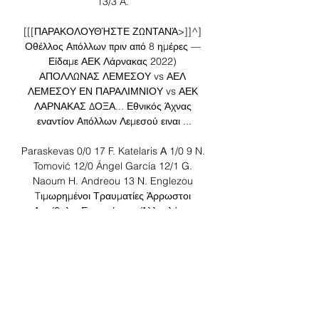
13/3 A. 

[[[ΠΑΡΑΚΟΛΟΥΘΉΣΤΕ ΖΩΝΤΑΝΆ>]]^] 
Οθέλλος Απόλλων πριν από 8 ημέρες — 
Είδαμε ΑΕΚ Λάρνακας 2022) 
ΑΠΟΛΛΩΝΑΣ ΛΕΜΕΣΟΥ vs ΑΕΛ 
ΛΕΜΕΣΟΥ ΕΝ ΠΑΡΑΛΙΜΝΙΟΥ vs ΑΕΚ 
ΛΑΡΝΑΚΑΣ ΔΟΞΑ... Εθνικός Άχνας 
εναντίον Απόλλων Λεμεσού ειναι ...

Paraskevas 0/0 17 F. Katelaris Α 1/0 9 N. 
Tomović 12/0 Ángel García 12/1 G. 
Naoum H. Andreou 13 N. Englezou 
Tιμωρημένοι Τραυματίες Άρρωστοι 
Αμφίβολοι Επιστρέφουν Άλλοι λόγοι 
Αγώνες που απουσιάζουν Εθνικός Άχνας 
- ΑΕΚ Λάρνακας Προγνωστικά Ομάδα 
Goal/Goal 1. 5+ 2. 5+ Τελ. 5 10η 57. 1% 
85. 7% 6η 35. 7% 71. 

(ΠΑΡΑΚΟΛΟΥΘΉΣΤΕ ΖΩΝΤΑΝΆ===) 
ΑΕΚ Λάρνακας 8 Οκτ 2023 — ΑΠΟΕΛ 