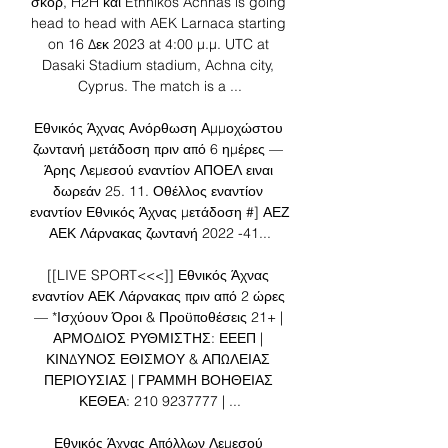
σκορ, H2H και Ethnikos Achnas is going 
head to head with AEK Larnaca starting 
on 16 Δεκ 2023 at 4:00 μ.μ. UTC at 
Dasaki Stadium stadium, Achna city, 
Cyprus. The match is a ...

Εθνικός Άχνας Ανόρθωση Αμμοχώστου 
ζωντανή μετάδοση πριν από 6 ημέρες — 
Άρης Λεμεσού εναντίον ΑΠΟΕΛ ειναι 
δωρεάν 25. 11. Οθέλλος εναντίον 
εναντίον Εθνικός Άχνας μετάδοση #] ΑΕΖ 
ΑΕΚ Λάρνακας ζωντανή 2022 -41...

[[LIVE SPORT<<<]] Εθνικός Άχνας 
εναντίον ΑΕΚ Λάρνακας πριν από 2 ώρες 
— *Ισχύουν Όροι & Προϋποθέσεις 21+ | 
ΑΡΜΟΔΙΟΣ ΡΥΘΜΙΣΤΗΣ: ΕΕΕΠ | 
ΚΙΝΔΥΝΟΣ ΕΘΙΣΜΟΥ & ΑΠΩΛΕΙΑΣ 
ΠΕΡΙΟΥΣΙΑΣ | ΓΡΑΜΜΗ ΒΟΗΘΕΙΑΣ 
ΚΕΘΕΑ: 210 9237777 | ...

Εθνικός Άχνας Απόλλων Λεμεσού 