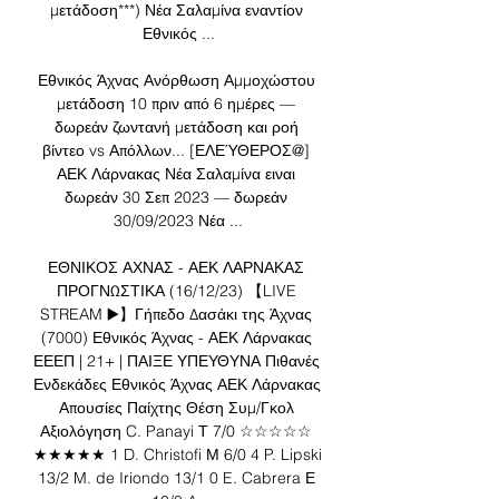
μετάδοση***) Νέα Σαλαμίνα εναντίον 
Εθνικός ...

Εθνικός Άχνας Ανόρθωση Αμμοχώστου 
μετάδοση 10 πριν από 6 ημέρες — 
δωρεάν ζωντανή μετάδοση και ροή 
βίντεο vs Απόλλων... [ΕΛΕΎΘΕΡΟΣ@] 
ΑΕΚ Λάρνακας Νέα Σαλαμίνα ειναι 
δωρεάν 30 Σεπ 2023 — δωρεάν 
30/09/2023 Νέα ...

ΕΘΝΙΚΟΣ ΑΧΝΑΣ - ΑΕΚ ΛΑΡΝΑΚΑΣ 
ΠΡΟΓΝΩΣΤΙΚΑ (16/12/23) 【LIVE 
STREAM ▶️】Γήπεδο Δασάκι της Άχνας 
(7000) Εθνικός Άχνας - ΑΕΚ Λάρνακας 
ΕΕΕΠ | 21+ | ΠΑΙΞΕ ΥΠΕΥΘΥΝΑ Πιθανές 
Ενδεκάδες Εθνικός Άχνας ΑΕΚ Λάρνακας 
Απουσίες Παίχτης Θέση Συμ/Γκολ 
Αξιολόγηση C. Panayi Τ 7/0 ☆☆☆☆☆ 
★★★★★ 1 D. Christofi Μ 6/0 4 P. Lipski 
13/2 M. de Iriondo 13/1 0 E. Cabrera Ε 