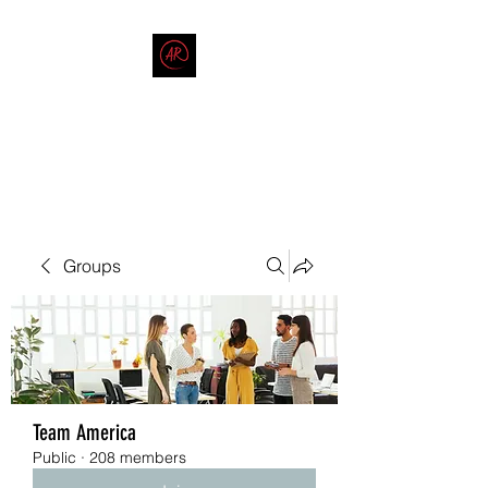
THE AMERICAN REDNECK
COMPANY
End Race in America
Groups
Team America
Public
·
208 members