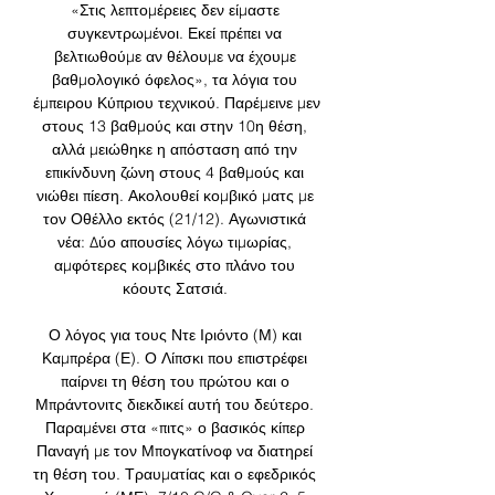
«Στις λεπτομέρειες δεν είμαστε 
συγκεντρωμένοι. Εκεί πρέπει να 
βελτιωθούμε αν θέλουμε να έχουμε 
βαθμολογικό όφελος», τα λόγια του 
έμπειρου Κύπριου τεχνικού. Παρέμεινε μεν 
στους 13 βαθμούς και στην 10η θέση, 
αλλά μειώθηκε η απόσταση από την 
επικίνδυνη ζώνη στους 4 βαθμούς και 
νιώθει πίεση. Ακολουθεί κομβικό ματς με 
τον Οθέλλο εκτός (21/12). Αγωνιστικά 
νέα: Δύο απουσίες λόγω τιμωρίας, 
αμφότερες κομβικές στο πλάνο του 
κόουτς Σατσιά. 

Ο λόγος για τους Ντε Ιριόντο (Μ) και 
Καμπρέρα (Ε). Ο Λίπσκι που επιστρέφει 
παίρνει τη θέση του πρώτου και ο 
Μπράντονιτς διεκδικεί αυτή του δεύτερο. 
Παραμένει στα «πιτς» ο βασικός κίπερ 
Παναγή με τον Μπογκατίνοφ να διατηρεί 
τη θέση του. Τραυματίας και ο εφεδρικός 