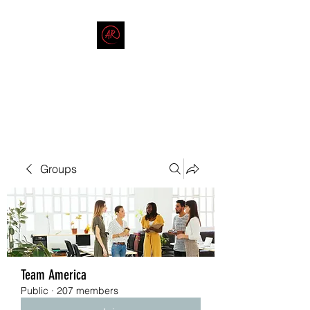
THE AMERICAN REDNECK
COMPANY
End Race in America
Groups
Team America
Public
·
207 members