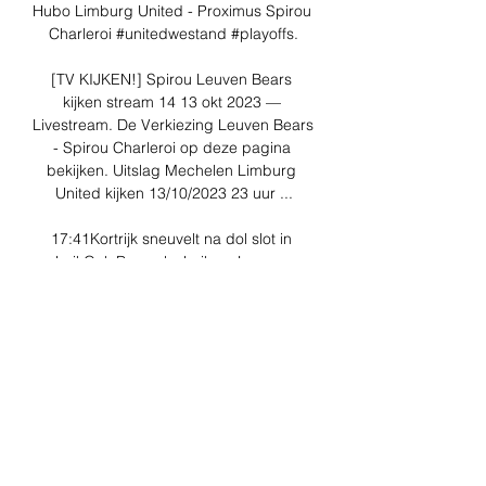
Hubo Limburg United - Proximus Spirou 
Charleroi #unitedwestand #playoffs.

[TV KIJKEN!] Spirou Leuven Bears 
kijken stream 14 13 okt 2023 — 
Livestream. De Verkiezing Leuven Bears 
- Spirou Charleroi op deze pagina 
bekijken. Uitslag Mechelen Limburg 
United kijken 13/10/2023 23 uur ...

17:41Kortrijk sneuvelt na dol slot in 
LuikOok Brussels, Luik en Leuven 
hebben zich verzekerd van een plekje in 
de kwartfinales van de Beker van België. 
Brussels had vrijdag zijn heenmatch in 
Aalst nog verloren (75-67), maar zette 
dit zondagmiddag recht voor eigen 
publiek met een overtuigende zege: 85-
66. In de kwartfinales neemt Brussels 
het wellicht op tegen Charleroi, tenzij 
derdeklasser Ninane op 28 oktober voor 