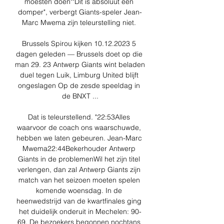
moesten doen""Dit is absoluut een 
domper", verbergt Giants-speler Jean-
Marc Mwema zijn teleurstelling niet. 

Brussels Spirou kijken 10.12.2023 5 
dagen geleden — Brussels doet op die 
man 29. 23 Antwerp Giants wint beladen 
duel tegen Luik, Limburg United blijft 
ongeslagen Op de zesde speeldag in 
de BNXT ...

Dat is teleurstellend. "22:53Alles 
waarvoor de coach ons waarschuwde, 
hebben we laten gebeuren. Jean-Marc 
Mwema22:44Bekerhouder Antwerp 
Giants in de problemenWil het zijn titel 
verlengen, dan zal Antwerp Giants zijn 
match van het seizoen moeten spelen 
komende woensdag. In de 
heenwedstrijd van de kwartfinales ging 
het duidelijk onderuit in Mechelen: 90-
69. De bezoekers begonnen nochtans 