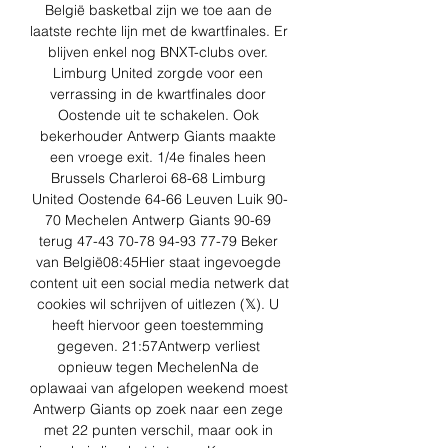
België basketbal zijn we toe aan de 
laatste rechte lijn met de kwartfinales. Er 
blijven enkel nog BNXT-clubs over. 
Limburg United zorgde voor een 
verrassing in de kwartfinales door 
Oostende uit te schakelen. Ook 
bekerhouder Antwerp Giants maakte 
een vroege exit. 1/4e finales heen 
Brussels Charleroi 68-68 Limburg 
United Oostende 64-66 Leuven Luik 90-
70 Mechelen Antwerp Giants 90-69 
terug 47-43 70-78 94-93 77-79 Beker 
van België08:45Hier staat ingevoegde 
content uit een social media netwerk dat 
cookies wil schrijven of uitlezen (𝕏). U 
heeft hiervoor geen toestemming 
gegeven. 21:57Antwerp verliest 
opnieuw tegen MechelenNa de 
oplawaai van afgelopen weekend moest 
Antwerp Giants op zoek naar een zege 
met 22 punten verschil, maar ook in 