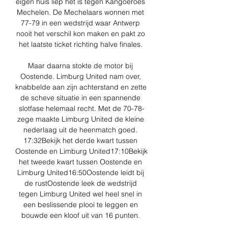
eigen huis liep het is tegen Kangoeroes 
Mechelen. De Mechelaars wonnen met 
77-79 in een wedstrijd waar Antwerp 
nooit het verschil kon maken en pakt zo 
het laatste ticket richting halve finales. 

Maar daarna stokte de motor bij 
Oostende. Limburg United nam over, 
knabbelde aan zijn achterstand en zette 
de scheve situatie in een spannende 
slotfase helemaal recht. Met de 70-78-
zege maakte Limburg United de kleine 
nederlaag uit de heenmatch goed. 
17:32Bekijk het derde kwart tussen 
Oostende en Limburg United17:10Bekijk 
het tweede kwart tussen Oostende en 
Limburg United16:50Oostende leidt bij 
de rustOostende leek de wedstrijd 
tegen Limburg United wel heel snel in 
een beslissende plooi te leggen en 
bouwde een kloof uit van 16 punten. 
