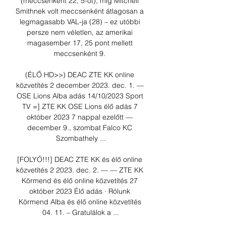
(meccsenként 22, 5-öt), míg Mitchell 
Smithnek volt meccsenként átlagosan a 
legmagasabb VAL-ja (28) – ez utóbbi 
persze nem véletlen, az amerikai 
magasember 17, 25 pont mellett 
meccsenként 9. 

(ÉLŐ HD>>) DEAC ZTE KK online 
közvetítés 2 december 2023. dec. 1. — 
OSE Lions Alba adás 14/10/2023 Sport 
TV =] ZTE KK OSE Lions élő adás 7 
október 2023 7 nappal ezelőtt — 
december 9., szombat Falco KC 
Szombathely ...

[FOLYÓ!!!] DEAC ZTE KK és élő online 
közvetítés 2 2023. dec. 2. — — ZTE KK 
Körmend és élő online közvetítés 27 
október 2023 Élő adás · Rólunk 
Körmend Alba és élő online közvetítés 
04. 11. – Gratulálok a ...
