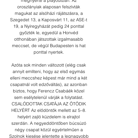
megnyerte a playoutban. Az 
oroszlányiak alaposan felszívták 
magukat az alsóházi rájátszásra, a 
Szegedet 13, a Kaposvárt 11, az ASE-t 
19, a Nyíregyházát pedig 24 ponttal 
győzték le, egyedül a Honvéd 
otthonában játszottak izgalmasabb 
meccset, de végül Budapesten is hat 
ponttal nyertek. 

Azóta sok minden változott (elég csak 
annyit említeni, hogy az első egymás 
elleni meccshez képest már mind a két 
csapatnál volt edzőváltás), az azonban 
biztos, hogy Ferencz Csabáék közel 
sem esélytelenül várják a folytatást. 
CSALÓDOTTAK CSATÁJA AZ ÖTÖDIK 
HELYÉRT Az elődöntők mellett az 5–8. 
helyért zajló küzdelem is elrajtol 
szerdán. A negyeddöntőben búcsúzó 
négy csapat közül egyértelműen a 
Szolnok kiesése jelentette a legnagyobb 