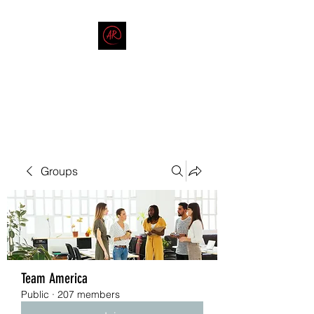
THE AMERICAN REDNECK
COMPANY
End Race in America
Groups
Team America
Public
·
207 members