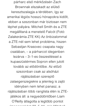
párharc első mérkőzésén Zach 
Brownnak elszakadt az elülső 
keresztszalagja a térdében, így az 
amerikai légiós hosszú hónapokra kidőlt, 
ebben a szezonban már biztosan nem 
léphet pályára. Mitchell Smith és a ZTE 
megállítaná a menetelő Falcót (Fotó: 
Zalakerámia ZTE KK) Az önbizalommal 
a ZTE-nél sem lehet probléma, hiszen 
Sebastjan Krasovec csapata nagy 
csatában, – a párharcot idegenben 
lezárva – 3–1-es összesítéssel a 
kupaezüstérmes Sopron ellen jutott 
tovább az elődöntőbe. Az előző 
szezonban csak az alsóházi 
rájátszásban szereplő 
zalaegerszegiekre a jelenleg is zajló 
idényben nem lehet panasz, a 
rájátszásban több ranglista élén is ZTE-
játékos áll: a negyeddöntőben Liam 
O’Reilly átlagolta a legtöbb pontot 