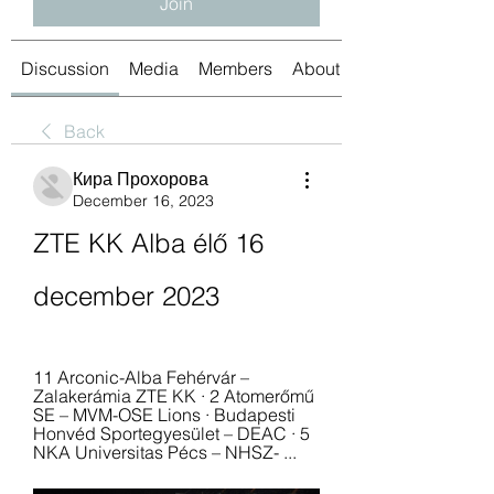
Join
Discussion
Media
Members
About
Back
Кира Прохорова
December 16, 2023
ZTE KK Alba élő 16 
december 2023
11 Arconic-Alba Fehérvár – 
Zalakerámia ZTE KK · 2 Atomerőmű 
SE – MVM-OSE Lions · Budapesti 
Honvéd Sportegyesület – DEAC · 5 
NKA Universitas Pécs – NHSZ- ...