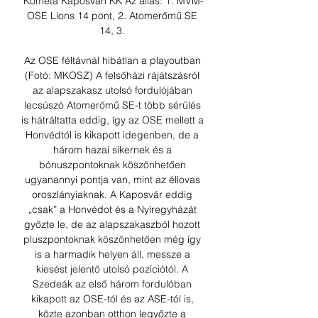
Kometa Kaposvári KK Az állás: 1. MVM-
OSE Lions 14 pont, 2. Atomerőmű SE 
14, 3. 

Az OSE féltávnál hibátlan a playoutban 
(Fotó: MKOSZ) A felsőházi rájátszásról 
az alapszakasz utolsó fordulójában 
lecsúszó Atomerőmű SE-t több sérülés 
is hátráltatta eddig, így az OSE mellett a 
Honvédtól is kikapott idegenben, de a 
három hazai sikernek és a 
bónuszpontoknak köszönhetően 
ugyanannyi pontja van, mint az éllovas 
oroszlányiaknak. A Kaposvár eddig 
„csak” a Honvédot és a Nyíregyházát 
győzte le, de az alapszakaszból hozott 
pluszpontoknak köszönhetően még így 
is a harmadik helyen áll, messze a 
kiesést jelentő utolsó pozíciótól. A 
Szedeák az első három fordulóban 
kikapott az OSE-tól és az ASE-tól is, 
közte azonban otthon legyőzte a 