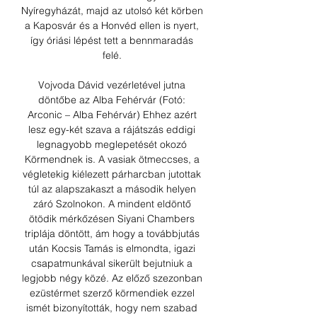
Nyíregyházát, majd az utolsó két körben 
a Kaposvár és a Honvéd ellen is nyert, 
így óriási lépést tett a bennmaradás 
felé. 

Vojvoda Dávid vezérletével jutna 
döntőbe az Alba Fehérvár (Fotó: 
Arconic – Alba Fehérvár) Ehhez azért 
lesz egy-két szava a rájátszás eddigi 
legnagyobb meglepetését okozó 
Körmendnek is. A vasiak ötmeccses, a 
végletekig kiélezett párharcban jutottak 
túl az alapszakaszt a második helyen 
záró Szolnokon. A mindent eldöntő 
ötödik mérkőzésen Siyani Chambers 
triplája döntött, ám hogy a továbbjutás 
után Kocsis Tamás is elmondta, igazi 
csapatmunkával sikerült bejutniuk a 
legjobb négy közé. Az előző szezonban 
ezüstérmet szerző körmendiek ezzel 
ismét bizonyították, hogy nem szabad 