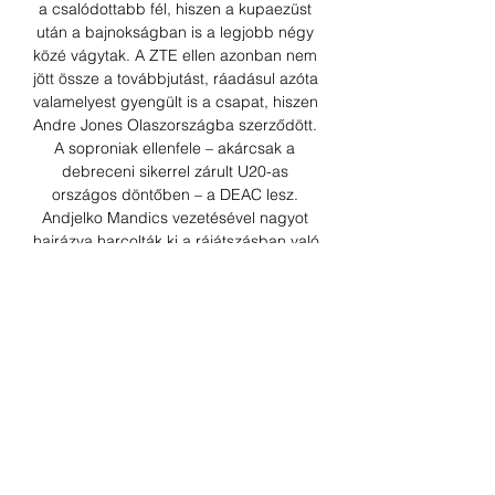
a csalódottabb fél, hiszen a kupaezüst 
után a bajnokságban is a legjobb négy 
közé vágytak. A ZTE ellen azonban nem 
jött össze a továbbjutást, ráadásul azóta 
valamelyest gyengült is a csapat, hiszen 
Andre Jones Olaszországba szerződött. 
A soproniak ellenfele – akárcsak a 
debreceni sikerrel zárult U20-as 
országos döntőben – a DEAC lesz. 
Andjelko Mandics vezetésével nagyot 
hajrázva harcolták ki a rájátszásban való 
részvételt, ám a Falco elleni bravúr nem 
jött össze. A debreceniek vállát tehát 
nem nyomja a tét, könnyű helyzetben 
azonban így sincsenek, hiszen az U20-
as döntő, illetve a tartalékcsapat Piros-
csoportos szereplése miatt közel sem 
volt teljes értékű a felkészülésük, 
ráadásul a vezetőedző az első Sopron 
elleni meccsen Jimmie Taylor játékára 
sem számíthat majd. 