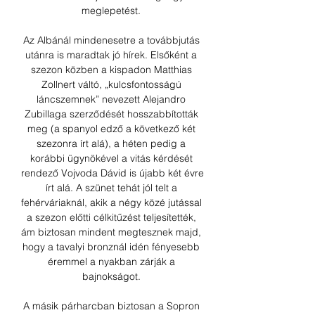
meglepetést. 

Az Albánál mindenesetre a továbbjutás 
utánra is maradtak jó hírek. Elsőként a 
szezon közben a kispadon Matthias 
Zollnert váltó, „kulcsfontosságú 
láncszemnek” nevezett Alejandro 
Zubillaga szerződését hosszabbították 
meg (a spanyol edző a következő két 
szezonra írt alá), a héten pedig a 
korábbi ügynökével a vitás kérdését 
rendező Vojvoda Dávid is újabb két évre 
írt alá. A szünet tehát jól telt a 
fehérváriaknál, akik a négy közé jutással 
a szezon előtti célkitűzést teljesítették, 
ám biztosan mindent megtesznek majd, 
hogy a tavalyi bronznál idén fényesebb 
éremmel a nyakban zárják a 
bajnokságot. 

A másik párharcban biztosan a Sopron 