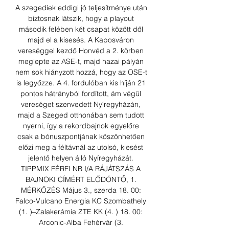
A szegediek eddigi jó teljesítménye után 
biztosnak látszik, hogy a playout 
második felében két csapat között dől 
majd el a kisesés. A Kaposváron 
vereséggel kezdő Honvéd a 2. körben 
meglepte az ASE-t, majd hazai pályán 
nem sok hiányzott hozzá, hogy az OSE-t 
is legyőzze. A 4. fordulóban kis híján 21 
pontos hátrányból fordított, ám végül 
vereséget szenvedett Nyíregyházán, 
majd a Szeged otthonában sem tudott 
nyerni, így a rekordbajnok egyelőre 
csak a bónuszpontjának köszönhetően 
előzi meg a féltávnál az utolsó, kiesést 
jelentő helyen álló Nyíregyházát. 
TIPPMIX FÉRFI NB I/A RÁJÁTSZÁS A 
BAJNOKI CÍMÉRT ELŐDÖNTŐ, 1. 
MÉRKŐZÉS Május 3., szerda 18. 00: 
Falco-Vulcano Energia KC Szombathely 
(1. )–Zalakerámia ZTE KK (4. ) 18. 00: 
Arconic-Alba Fehérvár (3. 
