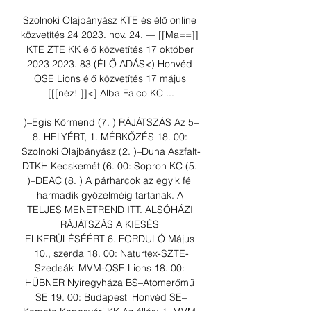
Szolnoki Olajbányász KTE és élő online 
közvetítés 24 2023. nov. 24. — [[Ma==]] 
KTE ZTE KK élő közvetítés 17 október 
2023 2023. 83 (ÉLŐ ADÁS<) Honvéd 
OSE Lions élő közvetítés 17 május 
[[[néz! ]]<] Alba Falco KC ...

)–Egis Körmend (7. ) RÁJÁTSZÁS Az 5–
8. HELYÉRT, 1. MÉRKŐZÉS 18. 00: 
Szolnoki Olajbányász (2. )–Duna Aszfalt-
DTKH Kecskemét (6. 00: Sopron KC (5. 
)–DEAC (8. ) A párharcok az egyik fél 
harmadik győzelméig tartanak. A 
TELJES MENETREND ITT. ALSÓHÁZI 
RÁJÁTSZÁS A KIESÉS 
ELKERÜLÉSÉÉRT 6. FORDULÓ Május 
10., szerda 18. 00: Naturtex-SZTE-
Szedeák–MVM-OSE Lions 18. 00: 
HÜBNER Nyíregyháza BS–Atomerőmű 
SE 19. 00: Budapesti Honvéd SE–