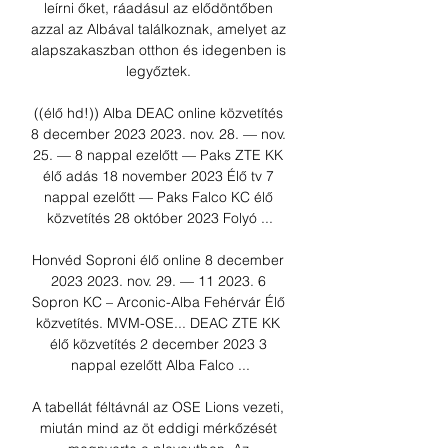
leírni őket, ráadásul az elődöntőben 
azzal az Albával találkoznak, amelyet az 
alapszakaszban otthon és idegenben is 
legyőztek. 

((élő hd!)) Alba DEAC online közvetítés 
8 december 2023 2023. nov. 28. — nov. 
25. — 8 nappal ezelőtt — Paks ZTE KK 
élő adás 18 november 2023 Élő tv 7 
nappal ezelőtt — Paks Falco KC élő 
közvetítés 28 október 2023 Folyó ...

Honvéd Soproni élő online 8 december 
2023 2023. nov. 29. — 11 2023. 6 
Sopron KC – Arconic-Alba Fehérvár Élő 
közvetítés. MVM-OSE... DEAC ZTE KK 
élő közvetítés 2 december 2023 3 
nappal ezelőtt Alba Falco ...

A tabellát féltávnál az OSE Lions vezeti, 
miután mind az öt eddigi mérkőzését 