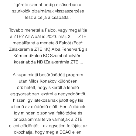
ígérete szerint pedig elsősorban a 
szurkolók bizalmának visszaszerzése 
lesz a célja a csapattal. 

Tovább menetel a Falco, vagy megállítja 
a ZTE? Az Albát is 2023. máj. 3. — ZTE 
megállítaná a menetelő Falcót (Fotó: 
Zalakerámia ZTE KK) Alba FehérvárEgis 
KörmendFalco KC Szombathelyférfi 
kosárlabda NB IZalakerámia ZTE ...

A kupa miatti besűrűsödött program 
után Milos Konakov különösen 
örülhetett, hogy sikerült a lehető 
leggyorsabban lezárni a negyeddöntőt, 
hiszen így játékosainak jutott egy kis 
pihenő az elődöntő előtt. Perl Zoltánék 
így minden bizonnyal feltöltődve és 
önbizalommal telve várhatják a ZTE 
elleni elődöntőt – az egyetlen fejfájást az 
okozhatja, hogy még a DEAC elleni 