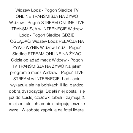
Widzew Łódź - Pogoń Siedlce TV 
ONLINE TRANSMISJA NA ŻYWO 
Widzew - Pogoń STREAM ONLINE LIVE 
TRANSMISJA w INTERNECIE Widzew 
Łódź - Pogoń Siedlce GDZIE 
OGLĄDAĆi Widzew Łódź RELACJA NA 
ŻYWO WYNIK Widzew Łódź - Pogoń 
Siedlce STREAM ONLINE NA ŻYWO 
Gdzie oglądać mecz Widzew - Pogoń 
TV TRANSMISJA NA ŻYWO Na jakim 
programie mecz Widzew - Pogoń LIVE 
STREAM w INTERNECIE. Łodzianie 
wykazują się na boiskach II ligi bardzo 
dobrą dyspozycją. Dzięki niej dostali się 
już do ścisłej czołówki tabeli - zajmują 2. 
miejsce, ale ich ambicje sięgają jeszcze 
wyżej. W sobotę zapolują na fotel lidera. 

II liga: Widzew - Pogoń Siedlce STREAM 
LIVE TRANSMISJA TV Gdzie obejrzeć 