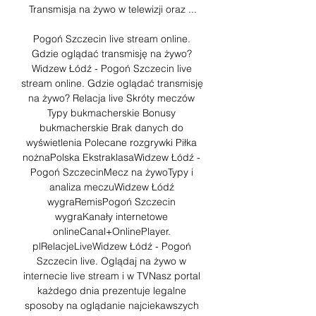
Transmisja na żywo w telewizji oraz ...

Pogoń Szczecin live stream online. 
Gdzie oglądać transmisję na żywo? 
﻿Widzew Łódź - Pogoń Szczecin live 
stream online. Gdzie oglądać transmisję 
na żywo? Relacja live Skróty meczów 
Typy bukmacherskie Bonusy 
bukmacherskie Brak danych do 
wyświetlenia Polecane rozgrywki Piłka 
nożnaPolska EkstraklasaWidzew Łódź - 
Pogoń SzczecinMecz na żywoTypy i 
analiza meczuWidzew Łódź 
wygraRemisPogoń Szczecin 
wygraKanały internetowe 
onlineCanal+OnlinePlayer. 
plRelacjeLiveWidzew Łódź - Pogoń 
Szczecin live. Oglądaj na żywo w 
internecie live stream i w TVNasz portal 
każdego dnia prezentuje legalne 
sposoby na oglądanie najciekawszych 