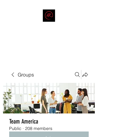
THE AMERICAN REDNECK
COMPANY
End Race in America
Groups
Team America
Public
·
208 members