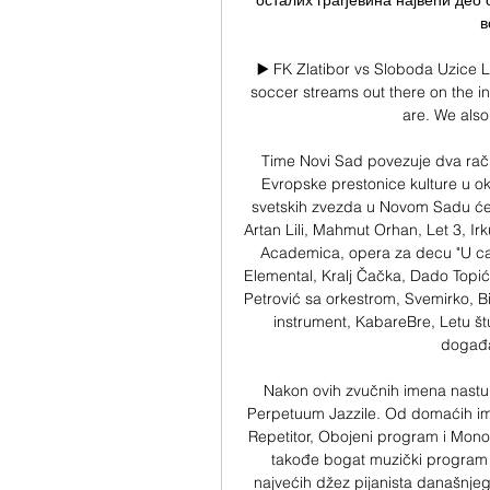
осталих грађевина највећи део 
в
▶️ FK Zlatibor vs Sloboda Uzice L
soccer streams out there on the in
are. We also 
Time Novi Sad povezuje dva račun
Evropske prestonice kulture u ok
svetskih zvezda u Novom Sadu će na
Artan Lili, Mahmut Orhan, Let 3, Irk
Academica, opera za decu "U cara
Elemental, Kralj Čačka, Dado Topić 
Petrović sa orkestrom, Svemirko, Bil
instrument, KabareBre, Letu štuk
događa
Nakon ovih zvučnih imena nastupi
Perpetuum Jazzile. Od domaćih imen
Repetitor, Obojeni program i Mon
takođe bogat muzički program 
najvećih džez pijanista današnje