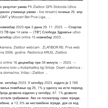
ce резултат уживо FK Zlatibor GFK Sloboda Užice 
ренос утакмице уживо - live stream) почиње 26. апр 
GMT у Mozzart Bet Prva Liga, ...

новембар 2023 пре 3 дана 29. 11. 2023. — Спартак 
3 ТВ пре 14 сати — [ТВ*] Слобода Здравље uživo 
тибор uživo online 15 новембар 2023 ...

e kamera. Zlatibor webcam . ZLATIBOR.RS. Prva web 
ena 2006. godine. Radionica KRUG, Zlatibor.

o online 16 децембар пре 58 минута — 2023. — 
tveno kolo u Košarkaškoj ligi Srbije: Osam utakmica - 
domaćina, Vršac i Zlatibor ...

е, октобар 2023. У октобру 2023. издато је 3 768 
тавља повећање од 26, 1% у односу на исти период 
роја дозвола издатих у октобру, 87, 1% дозволa 
 остале грађевине. Ако се посматрају само зграде, 
мбене, а 13, 6% за нестамбене зграде, док се код 