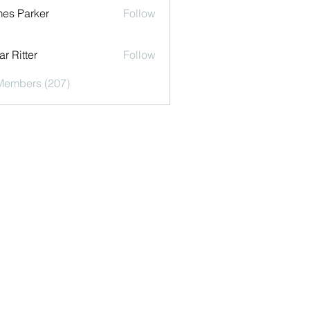
es Parker
Follow
r Ritter
Follow
 Members (207)