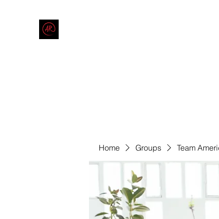
THE AMERICAN REDNECK COMPANY
End Race in America
Home
Shop
Blog
Forum
Contact
Code of Co
Home
Groups
Team Ameri