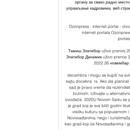
органу за свако радно место
управљање кадровима, веб страни
Ozonpress : internet portal - ot
internet portala Ozonpress
portal
Тамиш Златибор uživo prenos 2
Златибор Динамик uživo prenos 2
2022 26 новембар 2
decembra i mogu se kupiti na svi
sajtu docekns. rs. Ako ste planir
sad je pravo vreme da rezervišete
brzinom. Uživajte u alternativ
izvođače. 2020U Novom Sadu se pr
je grad koji je sve bliži godini ti
visoku kulturu sa popularnom i t
Novosađanima, nego i turistimaSpa
kao grad koji će Novosađanima i gos