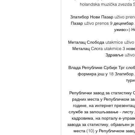
holandska muzička zvezda Sev
Златибор Нови Пазар uživo pre
Пазар uživo prenos 9 децембар 2
уживо>) Но
Металац Слобода utakmice uživo 
Металац Cлoгa utakmice 3 нове
Здравље uživo
Влада Републике Србије Трг слобо
формира још у 18 Златибор.
тури
Републички завод за статистику
радних места у Републичком зав
године, на интернет презента
службе за запошљавање - листу 
кадровима, на порталу е-управе
завода за статистику, објављен ј
места (10) у Републичком завод