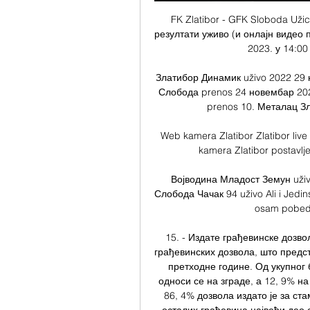
FK Zlatibor - GFK Sloboda Uži
резултати уживо (и онлајн видео п
2023. у 14:00 
Златибор Динамик uživo 2022 29 
Слобода prenos 24 новембар 202
prenos 10. Металац Зла
Web kamera Zlatibor Zlatibor liv
kamera Zlatibor postavlj
Војводина Младост Земун uživ
Слобода Чачак 94 uživo Ali i Jedins
osam pobeda 
15. - Издате грађевинске дозвол
грађевинских дозвола, што предс
претходне године. Од укупног б
односи се на зграде, а 12, 9% на
86, 4% дозвола издато је за ста