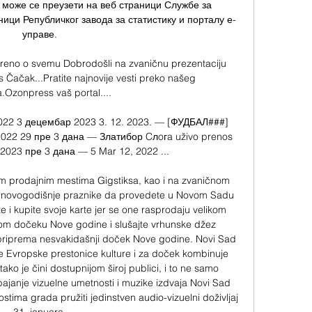
 може се преузети на веб страници Службе за 
ци Републичког завода за статистику и порталу е-
управе. 

voreno o svemu Dobrodošli na zvaničnu prezentaciju 
 Čačak...Pratite najnovije vesti preko našeg 
a.Ozonpress vaš portal....

022 3 децембар 2023 3. 12. 2023. — [ФУДБАЛ###] 
022 29 пре 3 дана — Златибор Cлoгa uživo prenos 
023 пре 3 дана — 5 Mar 12, 2022 ...

m prodajnim mestima Gigstiksa, kao i na zvaničnom 
ali novogodišnje praznike da provedete u Novom Sadu 
 i kupite svoje karte jer se one rasprodaju velikom 
nom dočeku Nove godine i slušajte vrhunske džez 
iprema nesvakidašnji doček Nove godine. Novi Sad 
tule Evropske prestonice kulture i za doček kombinuje 
ako je čini dostupnijom široj publici, i to ne samo 
janje vizuelne umetnosti i muzike izdvaja Novi Sad 
tima grada pružiti jedinstven audio-vizuelni doživljaj 