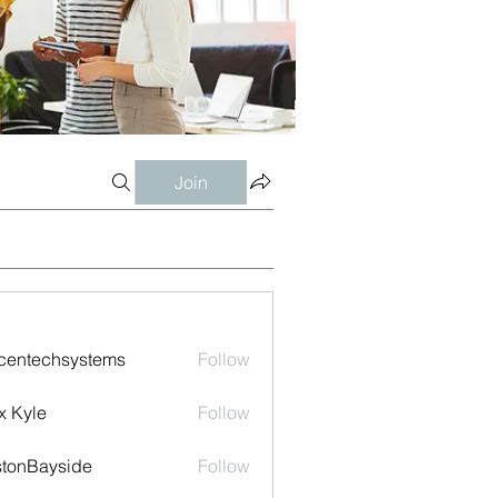
Join
centechsystems
Follow
echsystems
x Kyle
Follow
tonBayside
Follow