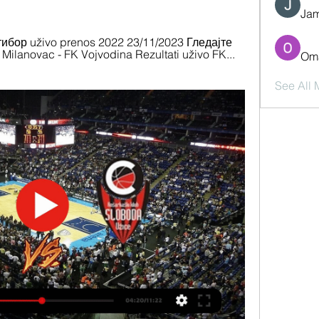
Jam
бор uživo prenos 2022 23/11/2023 Гледајте 
ilanovac - FK Vojvodina Rezultati uživo FK... 
Oma
See All