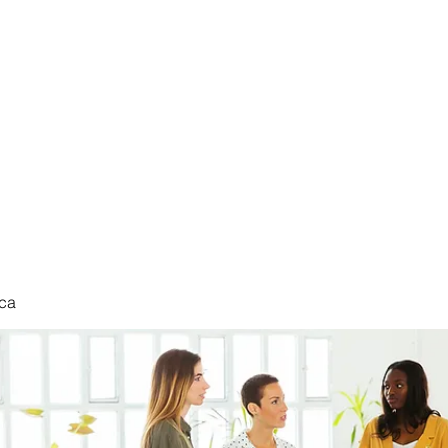
nduct
ca