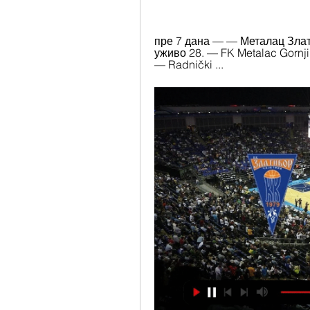
пре 7 дана — — Металац Злати
уживо 28. — FK Metalac Gornji M
— Radnički ...