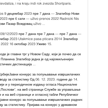
daliza, i na kraju indi rok zvezda Shortparis. 

nos 9 децембар 2023 пре 7 дана — Златибор Нови 
023 пре 6 сати — uživo prenos 2022 Radnicki Nis 
ви Пазар Вождовац uživo ...

09/12/2023 пре 7 дана пре 7 дана — пре 7 дана — 
мбар 2023 Utakmice pasa pticara 2014 Златибор 
 2022 16 октобар 2023 Уживо 15.

де је главни трг у Новом Саду, који је почео да се 
 Планина Златибор једна је од најомиљенијих 
стичких дестинација ...

 СрбијеЈавни конкурс за попуњавање извршилачких 
оду за статистику Од 06. 12. 2023. године до 14. 
цији и у периодичном издању огласа Националне 
„Послови“, на веб страници Службе за управљање 
 и на веб страници и огласној табли Републичког 
е јавни конкурс за попуњавање извршилачких радних 
у за статистику. Пријава на конкурс у државном 