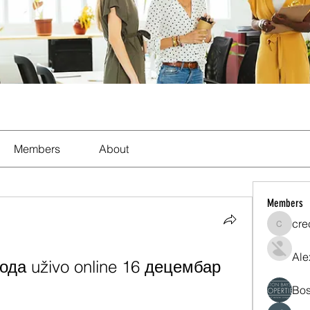
Members
About
Members
cre
crecent
Ale
да uživo online 16 децембар 
Bos