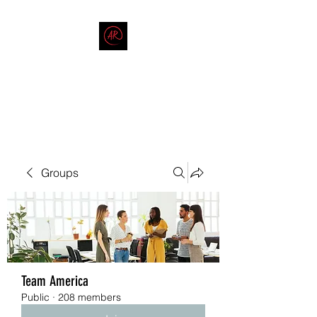
THE AMERICAN REDNECK
COMPANY
End Race in America
Groups
Team America
Public
·
208 members