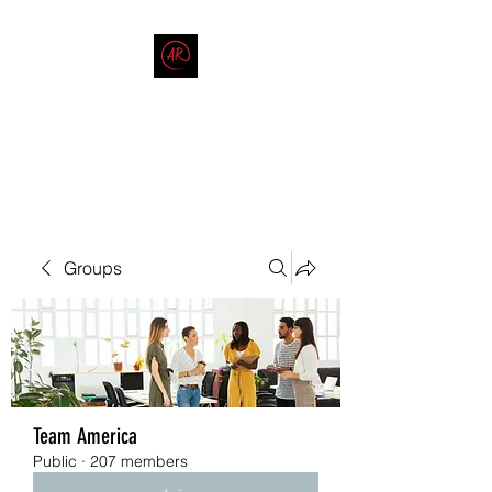
THE AMERICAN REDNECK
COMPANY
End Race in America
Groups
Team America
Public
·
207 members