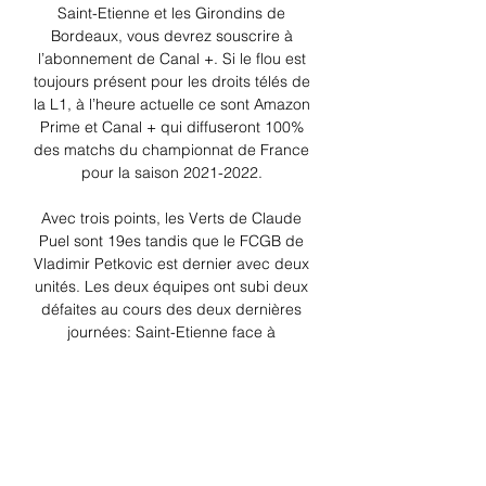
Saint-Etienne et les Girondins de 
Bordeaux, vous devrez souscrire à 
l’abonnement de Canal +. Si le flou est 
toujours présent pour les droits télés de 
la L1, à l’heure actuelle ce sont Amazon 
Prime et Canal + qui diffuseront 100% 
des matchs du championnat de France 
pour la saison 2021-2022. 

Avec trois points, les Verts de Claude 
Puel sont 19es tandis que le FCGB de 
Vladimir Petkovic est dernier avec deux 
unités. Les deux équipes ont subi deux 
défaites au cours des deux dernières 
journées: Saint-Etienne face à 
l’Olympique de Marseille (1-3) et 
Montpellier (0-2), Bordeaux contre Nice 
(0-4) et le Racing Club de Lens (2-3). 
Les compositions d’équipes de ASSE – 
Girondins de BordeauxSaint-Etienne 
doit se passer des services de Yvann 