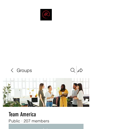
THE AMERICAN REDNECK
COMPANY
End Race in America
Groups
Team America
Public
·
207 members