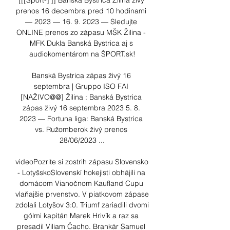
[[[Šport-]']] Banská Bystrica Žilina živý 
prenos 16 decembra pred 10 hodinami 
— 2023 — 16. 9. 2023 — Sledujte 
ONLINE prenos zo zápasu MŠK Žilina - 
MFK Dukla Banská Bystrica aj s 
audiokomentárom na ŠPORT.sk!

Banská Bystrica zápas živý 16 
septembra | Gruppo ISO FAI 
[NAŽIVO@@] Žilina : Banská Bystrica 
zápas živý 16 septembra 2023 5. 8. 
2023 — Fortuna liga: Banská Bystrica 
vs. Ružomberok živý prenos 
28/06/2023 ...

videoPozrite si zostrih zápasu Slovensko 
- LotyšskoSlovenskí hokejisti obhájili na 
domácom Vianočnom Kaufland Cupu 
vlaňajšie prvenstvo. V piatkovom zápase 
zdolali Lotyšov 3:0. Triumf zariadili dvomi 
gólmi kapitán Marek Hrivík a raz sa 
presadil Viliam Čacho. Brankár Samuel 