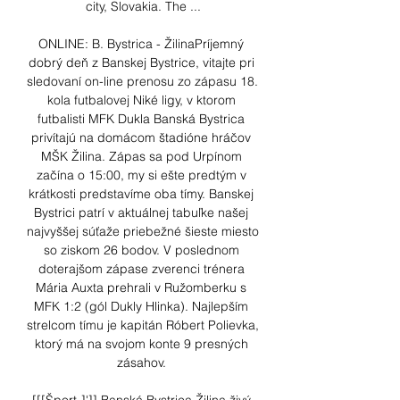
city, Slovakia. The ...

ONLINE: B. Bystrica - ŽilinaPríjemný 
dobrý deň z Banskej Bystrice, vitajte pri 
sledovaní on-line prenosu zo zápasu 18. 
kola futbalovej Niké ligy, v ktorom 
futbalisti MFK Dukla Banská Bystrica 
privítajú na domácom štadióne hráčov 
MŠK Žilina. Zápas sa pod Urpínom 
začína o 15:00, my si ešte predtým v 
krátkosti predstavíme oba tímy. Banskej 
Bystrici patrí v aktuálnej tabuľke našej 
najvyššej súťaže priebežné šieste miesto 
so ziskom 26 bodov. V poslednom 
doterajšom zápase zverenci trénera 
Mária Auxta prehrali v Ružomberku s 
MFK 1:2 (gól Dukly Hlinka). Najlepším 
strelcom tímu je kapitán Róbert Polievka, 
ktorý má na svojom konte 9 presných 
zásahov. 
