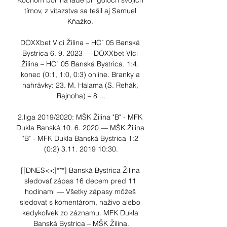
Kochom boli na ľade pri góloch svojich 
tímov, z víťazstva sa tešil aj Samuel 
Kňažko. 

DOXXbet Vlci Žilina – HC´ 05 Banská 
Bystrica 6. 9. 2023 — DOXXbet Vlci 
Žilina – HC´ 05 Banská Bystrica. 1:4. 
konec (0:1, 1:0, 0:3) online. Branky a 
nahrávky: 23. M. Halama (S. Rehák, 
Rajnoha) – 8 ...

2.liga 2019/2020: MŠK Žilina "B" - MFK 
Dukla Banská 10. 6. 2020 — MŠK Žilina 
"B" - MFK Dukla Banská Bystrica 1:2 
(0:2) 3.11. 2019 10:30.

[[DNES<<]***] Banská Bystrica Žilina 
sledovať zápas 16 decem pred 11 
hodinami — Všetky zápasy môžeš 
sledovať s komentárom, naživo alebo 
kedykoľvek zo záznamu. MFK Dukla 
Banská Bystrica – MŠK Žilina.
