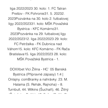
liga 2022/2023 30. kolo: 1. FC Tatran 
Prešov - FK Pohronie31. 5. 20232. 
2023Pozvánka na 30. kolo 2. futbalovej 
ligy 2022/202331. kolo: MŠK Považská 
Bystrica - KFC Komárno31. 
2023Pozvánka na 29. futbalovej ligy 
2022/202312. liga 2022/2023 29. kolo: 
FC Petržalka - FK Dubnica nad 
Váhom15. kolo: KFC Komárno - FK Rača 
Bratislava15. liga 2022/2023 28. kolo: 
MŠK Považská Bystrica - 1. 

DOXXbet Vlci Žilina - HC´ 05 Banská 
Bystrica (Přípravné zápasy) 1:4 | 
Onlajny. comBranky a nahrávky: 23. M. 
Halama (S. Rehák, Rajnoha) – 8. 
Turnbull, 44. Wilkins (Šuchaň), 46. Žitný 
(Ďatelinka, Bačik), 47. Sojka (Bačik, R. 
Gašpar) Karty: Neproměněná penalta: 
DOXXbet Vlci Žilina: Košarišťan – Ulrych, 