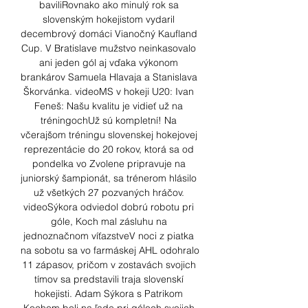
baviliRovnako ako minulý rok sa 
slovenským hokejistom vydaril 
decembrový domáci Vianočný Kaufland 
Cup. V Bratislave mužstvo neinkasovalo 
ani jeden gól aj vďaka výkonom 
brankárov Samuela Hlavaja a Stanislava 
Škorvánka. videoMS v hokeji U20: Ivan 
Feneš: Našu kvalitu je vidieť už na 
tréningochUž sú kompletní! Na 
včerajšom tréningu slovenskej hokejovej 
reprezentácie do 20 rokov, ktorá sa od 
pondelka vo Zvolene pripravuje na 
juniorský šampionát, sa trénerom hlásilo 
už všetkých 27 pozvaných hráčov. 
videoSýkora odviedol dobrú robotu pri 
góle, Koch mal zásluhu na 
jednoznačnom víťazstveV noci z piatka 
na sobotu sa vo farmáskej AHL odohralo 
11 zápasov, pričom v zostavách svojich 
tímov sa predstavili traja slovenskí 
hokejisti. Adam Sýkora s Patrikom 