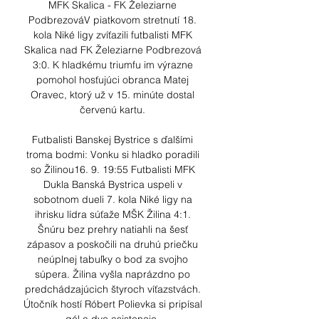
MFK Skalica - FK Železiarne 
PodbrezováV piatkovom stretnutí 18. 
kola Niké ligy zvíťazili futbalisti MFK 
Skalica nad FK Železiarne Podbrezová 
3:0. K hladkému triumfu im výrazne 
pomohol hosťujúci obranca Matej 
Oravec, ktorý už v 15. minúte dostal 
červenú kartu. 

Futbalisti Banskej Bystrice s ďalšími 
troma bodmi: Vonku si hladko poradili 
so Žilinou16. 9. 19:55 Futbalisti MFK 
Dukla Banská Bystrica uspeli v 
sobotnom dueli 7. kola Niké ligy na 
ihrisku lídra súťaže MŠK Žilina 4:1. 
Šnúru bez prehry natiahli na šesť 
zápasov a poskočili na druhú priečku 
neúplnej tabuľky o bod za svojho 
súpera. Žilina vyšla naprázdno po 
predchádzajúcich štyroch víťazstvách. 
Útočník hostí Róbert Polievka si pripísal 