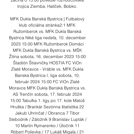
začína o 15:00 povedie rozhodcovská 
trojica Ziemba, Halíček, Bobko. 

MFK Dukla Banská Bystrica | Futbalový 
klub oficiálna stránka2:1 MFK 
Ružomberok vs. MFK Dukla Banská 
Bystrica Niké liga nedeľa, 10. december 
2023 15:00 MFK Ružomberok Domáci 
MFK Dukla Banská Bystrica vs. MŠK 
Žilina sobota, 16. december 2023 15:00 
Štadión Štiavničky HOSTIA FC ViOn 
Zlaté Moravce - Vráble vs. MFK Dukla 
Banská Bystrica I. liga sobota, 10. 
február 2024 15:00 FC ViOn Zlaté 
Moravce MFK Dukla Banská Bystrica vs. 
AS Trenčín sobota, 17. február 2024 
15:00 Tabuľka 1. ligy po 17. kole Matúš 
Hruška / Brankár Sezónna štatistika 22 
Jakub Uhrinčať / Obranca 7 Tibor 
Slebodník / Záložník 9 Branislav Ľupták / 
10 Martin Rymarenko / Útočník 11 
Róbert Polievka / 17 Lukáš Migaľa / 21 