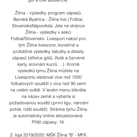
gól a dve asistencie. 

Žilina - výsledky, program zápasů, 
Banská Bystrica - Žilina live | Fotbal, 
SlovenskoNápověda: Jste na stránce 
Žilina - výsledky v sekci 
Fotbal/Slovensko. Livesport nabízí pro 
tým Žilina livescore, konečné a 
průběžné výsledky, tabulky a detaily 
zápasů (střelce gólů, žluté a červené 
karty, srovnání kurzů …). Kromě 
výsledků týmu Žilina můžete na 
Livesportu sledovat více než 1000 
fotbalových soutěží z více než 90 zemí 
na celém světě. V levém menu klikněte 
na název země a vyberte si 
požadovanou soutěž (první ligu, národní 
pohár, nižší soutěž). Stránka týmu Žilina 
je automaticky online aktualizovaná. 
Příští zápasy: 16. 

2. liga 2019/2020: MŠK Žilina "B" - MFK 