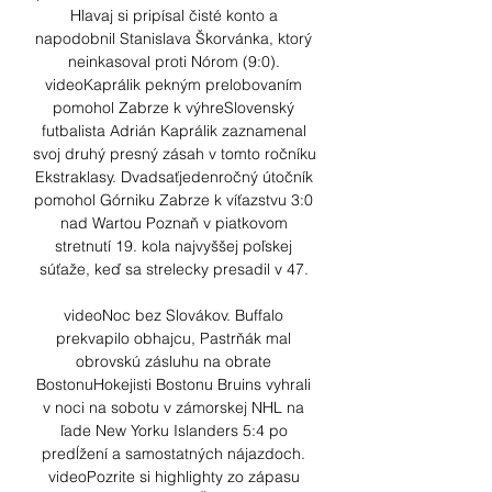
Hlavaj si pripísal čisté konto a 
napodobnil Stanislava Škorvánka, ktorý 
neinkasoval proti Nórom (9:0). 
videoKaprálik pekným prelobovaním 
pomohol Zabrze k výhreSlovenský 
futbalista Adrián Kaprálik zaznamenal 
svoj druhý presný zásah v tomto ročníku 
Ekstraklasy. Dvadsaťjedenročný útočník 
pomohol Górniku Zabrze k víťazstvu 3:0 
nad Wartou Poznaň v piatkovom 
stretnutí 19. kola najvyššej poľskej 
súťaže, keď sa strelecky presadil v 47. 

videoNoc bez Slovákov. Buffalo 
prekvapilo obhajcu, Pastrňák mal 
obrovskú zásluhu na obrate 
BostonuHokejisti Bostonu Bruins vyhrali 
v noci na sobotu v zámorskej NHL na 
ľade New Yorku Islanders 5:4 po 
predĺžení a samostatných nájazdoch. 
videoPozrite si highlighty zo zápasu 