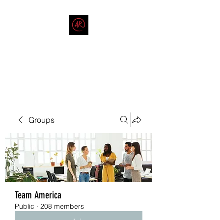
THE AMERICAN REDNECK
COMPANY
End Race in America
Groups
Team America
Public
·
208 members