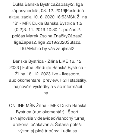
Dukla Banská BystricaZápasy/2. liga 
zápasynedeľa, 08. 12. 2019|Posledná 
aktualizácia 10. 6. 2020 16:53MŠK Žilina 
"B" - MFK Dukla Banská Bystrica 1:2 
(0:2)3. 11. 2019 10:30 1. polčas 2. 
polčas Marek ZsolnaiZnačkyZápas2. 
ligaZápas2. liga 2019/2020Súťaž2. 
LIGAMohlo by vás zaujímať2. 

Banská Bystrica - Žilina LIVE 16. 12. 
2023 | Futbal Sledujte Banská Bystrica - 
Žilina 16. 12. 2023 live - livescore, 
audiokomentáre, preview, H2H štatistiky, 
najnovšie výsledky a viac informácií 
na ...

ONLINE MŠK Žilina - MFK Dukla Banská 
Bystrica (audiokomentár) | Šport. 
skNajnovšie videávideoVianočný turnaj 
prekonal očakávania. Šatana potešil 
výkon aj plné tribúny: Ľudia sa 