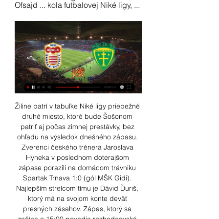
Ofsajd ... kola futbalovej Niké ligy, ...
Žiline patrí v tabuľke Niké ligy priebežné 
druhé miesto, ktoré bude Šošonom 
patriť aj počas zimnej prestávky, bez 
ohľadu na výsledok dnešného zápasu. 
Zverenci českého trénera Jaroslava 
Hyneka v poslednom doterajšom 
zápase porazili na domácom trávniku 
Spartak Trnava 1:0 (gól MŠK Gidi). 
Najlepším strelcom tímu je Dávid Ďuriš, 
ktorý má na svojom konte deväť 
presných zásahov. Zápas, ktorý sa 