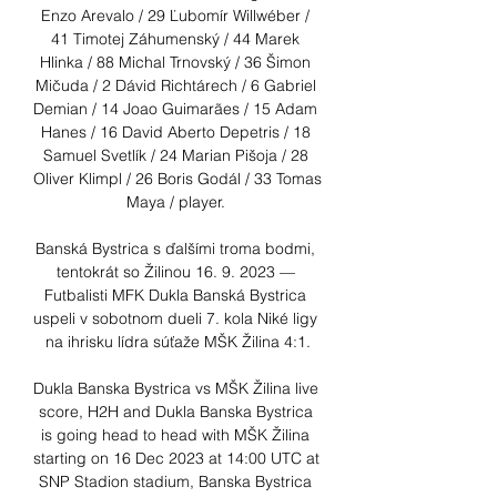
Enzo Arevalo / 29 Ľubomír Willwéber / 
41 Timotej Záhumenský / 44 Marek 
Hlinka / 88 Michal Trnovský / 36 Šimon 
Mičuda / 2 Dávid Richtárech / 6 Gabriel 
Demian / 14 Joao Guimarães / 15 Adam 
Hanes / 16 David Aberto Depetris / 18 
Samuel Svetlík / 24 Marian Pišoja / 28 
Oliver Klimpl / 26 Boris Godál / 33 Tomas 
Maya / player. 

Banská Bystrica s ďalšími troma bodmi, 
tentokrát so Žilinou 16. 9. 2023 — 
Futbalisti MFK Dukla Banská Bystrica 
uspeli v sobotnom dueli 7. kola Niké ligy 
na ihrisku lídra súťaže MŠK Žilina 4:1.

Dukla Banska Bystrica vs MŠK Žilina live 
score, H2H and Dukla Banska Bystrica 
is going head to head with MŠK Žilina 
starting on 16 Dec 2023 at 14:00 UTC at 
SNP Stadion stadium, Banska Bystrica 