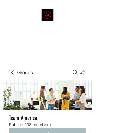
THE AMERICAN REDNECK
COMPANY
End Race in America
Groups
Team America
Public
·
208 members