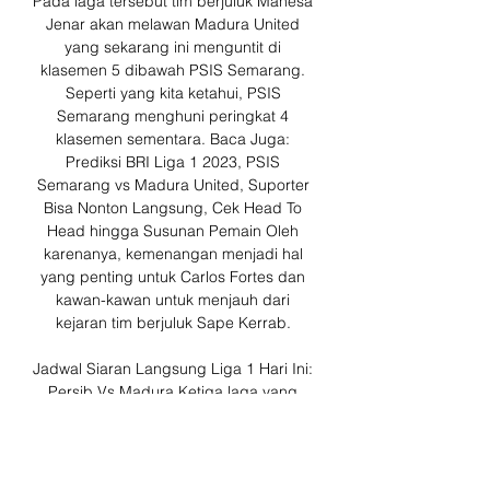
Pada laga tersebut tim berjuluk Mahesa 
Jenar akan melawan Madura United 
yang sekarang ini menguntit di 
klasemen 5 dibawah PSIS Semarang. 
Seperti yang kita ketahui, PSIS 
Semarang menghuni peringkat 4 
klasemen sementara. Baca Juga: 
Prediksi BRI Liga 1 2023, PSIS 
Semarang vs Madura United, Suporter 
Bisa Nonton Langsung, Cek Head To 
Head hingga Susunan Pemain Oleh 
karenanya, kemenangan menjadi hal 
yang penting untuk Carlos Fortes dan 
kawan-kawan untuk menjauh dari 
kejaran tim berjuluk Sape Kerrab. 

Jadwal Siaran Langsung Liga 1 Hari Ini: 
Persib Vs Madura Ketiga laga yang 
akan tersaji dalam rangkaian Liga 1 hari 
ini adalah Persib Bandung vs Madura 
United, Arema FC vs PSIS Semarang, 
dan Barito Putera vs Borneo FC.
