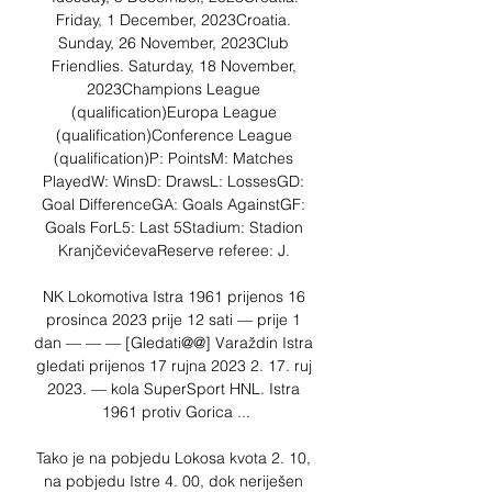
Friday, 1 December, 2023Croatia. 
Sunday, 26 November, 2023Club 
Friendlies. Saturday, 18 November, 
2023Champions League 
(qualification)Europa League 
(qualification)Conference League 
(qualification)P: PointsM: Matches 
PlayedW: WinsD: DrawsL: LossesGD: 
Goal DifferenceGA: Goals AgainstGF: 
Goals ForL5: Last 5Stadium: Stadion 
KranjčevićevaReserve referee: J. 

NK Lokomotiva Istra 1961 prijenos 16 
prosinca 2023 prije 12 sati — prije 1 
dan — — — [Gledati@@] Varaždin Istra 
gledati prijenos 17 rujna 2023 2. 17. ruj 
2023. — kola SuperSport HNL. Istra 
1961 protiv Gorica ...

Tako je na pobjedu Lokosa kvota 2. 10, 
na pobjedu Istre 4. 00, dok neriješen 