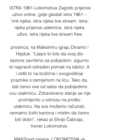
ISTRA 1961-Lokomotiva Zagreb prijenos 
uživo online. gdje gledati istra 1961 – 
hnk rijeka. istra rijeka live stream. istra-
rijeka prijenos utakmice. istra rijeka 
uživo. istra rijeka live stream free.

prosinca, na Maksimiru igraju Dinamo i 
Hajduk. “Lijepo bi bilo da ovaj dio 
sezone završimo sa pobjedom, sigurno 
bi napravili određen pomak na tablici. A 
i otišli bi na božićne i ovogodišnje 
praznike s osmijehom na licu. Tako da, 
dat ćemo sve od sebe da pobijedimo 
ovu utakmicu. Zdravstveno stanje se nije 
promijenilo u odnosu na prošlu 
utakmicu. Na sve možemo računati, 
nemamo žutih kartona i mislim da ćemo 
biti dobri”, rekao je Silvijo Čabraja, 
trener Lokomotive. 

MAXSport najava: LOKOMOTIVA vs 