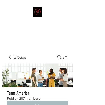
THE AMERICAN REDNECK
COMPANY
End Race in America
Groups
Team America
Public
·
207 members