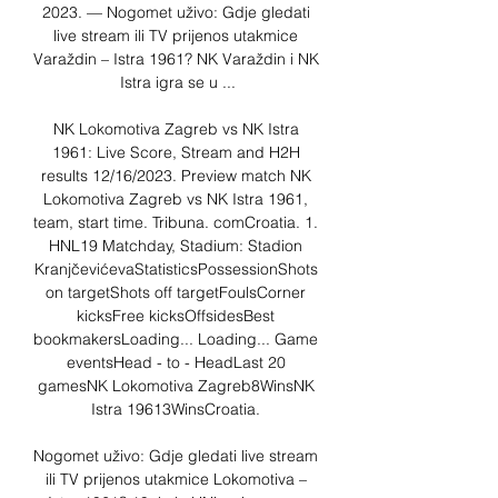
2023. — Nogomet uživo: Gdje gledati 
live stream ili TV prijenos utakmice 
Varaždin – Istra 1961? NK Varaždin i NK 
Istra igra se u ...

NK Lokomotiva Zagreb vs NK Istra 
1961: Live Score, Stream and H2H 
results 12/16/2023. Preview match NK 
Lokomotiva Zagreb vs NK Istra 1961, 
team, start time. Tribuna. comCroatia. 1. 
HNL19 Matchday, Stadium: Stadion 
KranjčevićevaStatisticsPossessionShots 
on targetShots off targetFoulsCorner 
kicksFree kicksOffsidesBest 
bookmakersLoading... Loading... Game 
eventsHead - to - HeadLast 20 
gamesNK Lokomotiva Zagreb8WinsNK 
Istra 19613WinsCroatia. 

Nogomet uživo: Gdje gledati live stream 
ili TV prijenos utakmice Lokomotiva – 