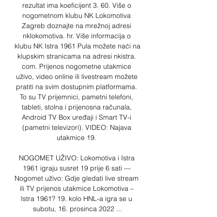
rezultat ima koeficijent 3. 60. Više o 
nogometnom klubu NK Lokomotiva 
Zagreb doznajte na mrežnoj adresi 
nklokomotiva. hr. Više informacija o 
klubu NK Istra 1961 Pula možete naći na 
klupskim stranicama na adresi nkistra. 
com. Prijenos nogometne utakmice 
uživo, video online ili livestream možete 
pratiti na svim dostupnim platformama. 
To su TV prijemnici, pametni telefoni, 
tableti, stolna i prijenosna računala, 
Android TV Box uređaji i Smart TV-i 
(pametni televizori). VIDEO: Najava 
utakmice 19. 

NOGOMET UŽIVO: Lokomotiva i Istra 
1961 igraju susret 19 prije 6 sati — 
Nogomet uživo: Gdje gledati live stream 
ili TV prijenos utakmice Lokomotiva – 
Istra 1961? 19. kolo HNL-a igra se u 
subotu, 16. prosinca 2022 ...
