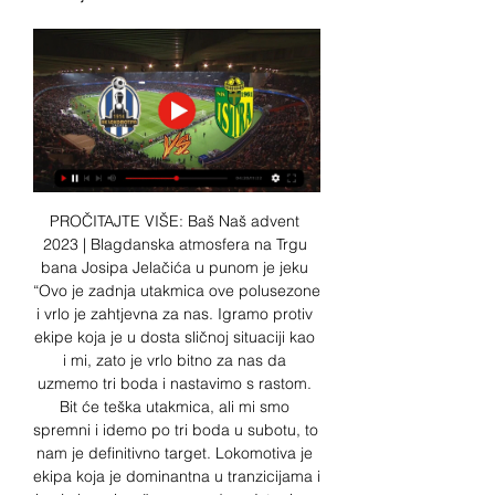
PROČITAJTE VIŠE: Baš Naš advent 
2023 | Blagdanska atmosfera na Trgu 
bana Josipa Jelačića u punom je jeku 
“Ovo je zadnja utakmica ove polusezone 
i vrlo je zahtjevna za nas. Igramo protiv 
ekipe koja je u dosta sličnoj situaciji kao 
i mi, zato je vrlo bitno za nas da 
uzmemo tri boda i nastavimo s rastom. 
Bit će teška utakmica, ali mi smo 
spremni i idemo po tri boda u subotu, to 
nam je definitivno target. Lokomotiva je 
ekipa koja je dominantna u tranzicijama i 