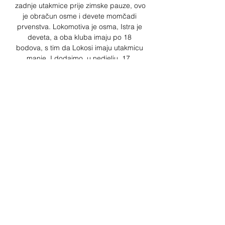
zadnje utakmice prije zimske pauze, ovo 
je obračun osme i devete momčadi 
prvenstva. Lokomotiva je osma, Istra je 
deveta, a oba kluba imaju po 18 
bodova, s tim da Lokosi imaju utakmicu 
manje. I dodajmo, u nedjelju, 17. 

Istra Lokomotiva TV prijenos - ZGportal 
ZagrebSkip to content Subota, 16. 
prosinca 2023. ZGportal Zagreb 
ZGportal Zagreb | Zagrebačke vijesti, 
događanja i servisne informacije | 
Zagreb Info News Portal Gradske vijesti 
Događanja ZGscena ZGsport Poslovne 
vijesti Tehnologija Komentari ZGinfo 
Servisne informacije Zdravlje 
Vremenska prognoza Kulinarstvo Moda i 
ljepota Auto & Moto Kućni ljubimci 
Dinamo Zagreb 1klik Noćni tramvaj 
Internet SpeedTest Klubovi u Zagrebu 
Glazba Dnevni tramvaj Eventim online 