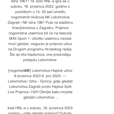
Istra 1961? 19. kolo HNL-a igra se u 
subotu, 16. prosinca 2022. godine s 
početkom u 14. 50 sati između 
nogometnih klubova NK Lokomotiva 
Zagreb i NK Istra 1961 Pula na stadionu 
Kranjčevićeva u Zagrebu. Prijenos 
nogometne utakmice bit će na televiziji 
MAX Sport 1. Ukoliko utakmicu nećete 
moći gledati, osiguran je prijenos uživo 
na Drugom programu Hrvatskog radija. 
Što se tiče kladionica, one predviđaju 
pobjedu Lokomotive. 

[nogomet@@] Lokomotiva Hajduk uživo 
8 prosinca 2023 8. pro 2023. — 
Lokomotiva i Istra – Gorica, gdje gledati 
Lokomotiva Zagreb protiv Hajduk Split 
Live Prijenos i H2H Otkrijte kako mozete 
gledati Lokomotiva ...

kola HNL-a u subotu, 16. prosinca 2023. 
godine – gdje gledati prijenos? Subota, 