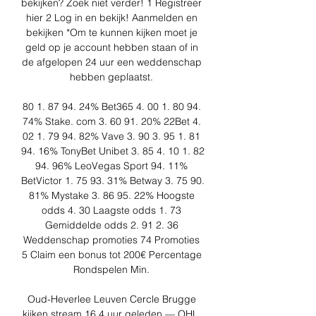
bekijken? Zoek niet verder! 1 Registreer 
hier 2 Log in en bekijk! Aanmelden en 
bekijken *Om te kunnen kijken moet je 
geld op je account hebben staan of in 
de afgelopen 24 uur een weddenschap 
hebben geplaatst. 

80 1. 87 94. 24% Bet365 4. 00 1. 80 94. 
74% Stake. com 3. 60 91. 20% 22Bet 4. 
02 1. 79 94. 82% Vave 3. 90 3. 95 1. 81 
94. 16% TonyBet Unibet 3. 85 4. 10 1. 82 
94. 96% LeoVegas Sport 94. 11% 
BetVictor 1. 75 93. 31% Betway 3. 75 90. 
81% Mystake 3. 86 95. 22% Hoogste 
odds 4. 30 Laagste odds 1. 73 
Gemiddelde odds 2. 91 2. 36 
Weddenschap promoties 74 Promoties 
5 Claim een bonus tot 200€ Percentage 
Rondspelen Min. 

Oud-Heverlee Leuven Cercle Brugge 
kijken stream 16 4 uur geleden — OHL. 