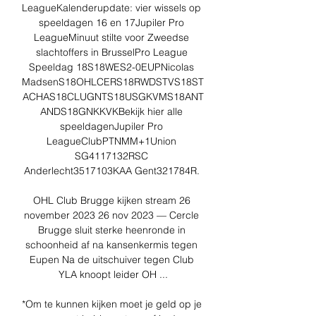
LeagueKalenderupdate: vier wissels op 
speeldagen 16 en 17Jupiler Pro 
LeagueMinuut stilte voor Zweedse 
slachtoffers in BrusselPro League 
Speeldag 18S18WES2-0EUPNicolas 
MadsenS18OHLCERS18RWDSTVS18ST
ACHAS18CLUGNTS18USGKVMS18ANT
ANDS18GNKKVKBekijk hier alle 
speeldagenJupiler Pro 
LeagueClubPTNMM+1Union 
SG4117132RSC 
Anderlecht3517103KAA Gent321784R. 

OHL Club Brugge kijken stream 26 
november 2023 26 nov 2023 — Cercle 
Brugge sluit sterke heenronde in 
schoonheid af na kansenkermis tegen 
Eupen Na de uitschuiver tegen Club 
YLA knoopt leider OH ...

*Om te kunnen kijken moet je geld op je 