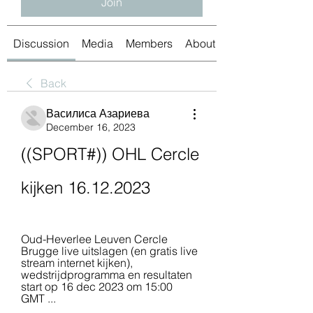
Join
Discussion
Media
Members
About
Back
Василиса Азариева
December 16, 2023
((SPORT#)) OHL Cercle 
kijken 16.12.2023
Oud-Heverlee Leuven Cercle 
Brugge live uitslagen (en gratis live 
stream internet kijken), 
wedstrijdprogramma en resultaten 
start op 16 dec 2023 om 15:00 
GMT ...