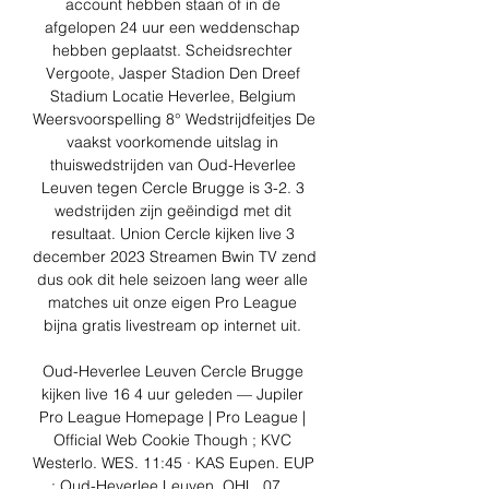
account hebben staan of in de 
afgelopen 24 uur een weddenschap 
hebben geplaatst. Scheidsrechter 
Vergoote, Jasper Stadion Den Dreef 
Stadium Locatie Heverlee, Belgium 
Weersvoorspelling 8° Wedstrijdfeitjes De 
vaakst voorkomende uitslag in 
thuiswedstrijden van Oud-Heverlee 
Leuven tegen Cercle Brugge is 3-2. 3 
wedstrijden zijn geëindigd met dit 
resultaat. Union Cercle kijken live 3 
december 2023 Streamen Bwin TV zend 
dus ook dit hele seizoen lang weer alle 
matches uit onze eigen Pro League 
bijna gratis livestream op internet uit. 

Oud-Heverlee Leuven Cercle Brugge 
kijken live 16 4 uur geleden — Jupiler 
Pro League Homepage | Pro League | 
Official Web Cookie Though ; KVC 
Westerlo. WES. 11:45 · KAS Eupen. EUP 
; Oud-Heverlee Leuven. OHL. 07 ...
