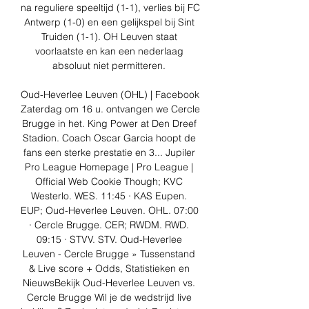
na reguliere speeltijd (1-1), verlies bij FC 
Antwerp (1-0) en een gelijkspel bij Sint 
Truiden (1-1). OH Leuven staat 
voorlaatste en kan een nederlaag 
absoluut niet permitteren. 

Oud-Heverlee Leuven (OHL) | Facebook 
Zaterdag om 16 u. ontvangen we Cercle 
Brugge in het. King Power at Den Dreef 
Stadion. Coach Oscar Garcia hoopt de 
fans een sterke prestatie en 3... Jupiler 
Pro League Homepage | Pro League | 
Official Web Cookie Though; KVC 
Westerlo. WES. 11:45 · KAS Eupen. 
EUP; Oud-Heverlee Leuven. OHL. 07:00 
· Cercle Brugge. CER; RWDM. RWD. 
09:15 · STVV. STV. Oud-Heverlee 
Leuven - Cercle Brugge » Tussenstand 
& Live score + Odds, Statistieken en 
NieuwsBekijk Oud-Heverlee Leuven vs. 
Cercle Brugge Wil je de wedstrijd live 