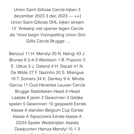
Union Saint-Gilloise Cercle kijken 3 
december 2023 3 dec 2023 — ++] 
Union Saint-Gilloise OHL kijken stream 
12 ”Antwerp ziet opener tegen Cercle 
als “mooi begin Voorspelling Union Sint-
Gillis Cercle Brugge ...

Banzuzi 11 H. Mendyl 20 N. Nsingi 43 J. 
Brunes 9 3-4-3 Warleson 1 B. Popovic 5 
E. Utkus 3 J. Daland 4 H. Siquet 41 N. 
De Wilde 27 F. Nazinho 20 S. Miangue 
18 T. Somers 34 K. Denkey 9 A. Minda 
Garcia 11 Oud-Heverlee Leuven Cercle 
Brugge Statistieken Head-2-Head 
Laatste 6 jaren 2 Gewonnen 3 Gelijke 
spelen 5 Gewonnen 10 gespeeld Eerste 
klasse A standen Belgium Cup Eerste 
klasse A Topscorers Eerste klasse A 
23/24 Speler Wedstrijden Assists 
Doelpunten Hamza Mendyl 15 1 3 