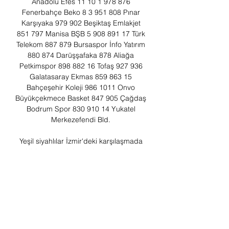
Anadolu Efes 11 10 1 978 876 
Fenerbahçe Beko 8 3 951 808 Pınar 
Karşıyaka 979 902 Beşiktaş Emlakjet 
851 797 Manisa BŞB 5 908 891 17 Türk 
Telekom 887 879 Bursaspor İnfo Yatırım 
880 874 Darüşşafaka 878 Aliağa 
Petkimspor 898 882 16 Tofaş 927 936 
Galatasaray Ekmas 859 863 15 
Bahçeşehir Koleji 986 1011 Onvo 
Büyükçekmece Basket 847 905 Çağdaş 
Bodrum Spor 830 910 14 Yukatel 
Merkezefendi Bld. 

Yeşil siyahlılar İzmir'deki karşılaşmada 
rakibini yenerek hanesine bir galibiyet 
daha yazdırmayı hedefliyor. Aliağa 
Petkim Spor Darüşşafaka Lassa maçı 
saat kaçta ve hangi kanalda? Bugün iki 
güçlü ekibin Basketbol SÜper Ligi'nde 
karşı karşıya geleceği Aliağa Petkim 
Spor Darüşşafaka Lassa maçı saat 18. 
00'de başlayacak. Zorlu mücadele Bein 