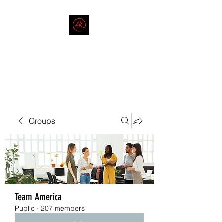
THE AMERICAN REDNECK
COMPANY
End Race in America
Groups
Team America
Public
·
207 members