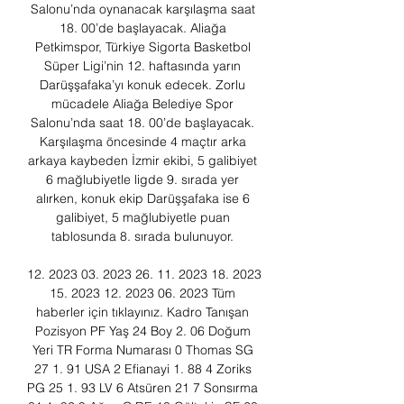
Salonu’nda oynanacak karşılaşma saat 
18. 00’de başlayacak. Aliağa 
Petkimspor, Türkiye Sigorta Basketbol 
Süper Ligi’nin 12. haftasında yarın 
Darüşşafaka’yı konuk edecek. Zorlu 
mücadele Aliağa Belediye Spor 
Salonu’nda saat 18. 00’de başlayacak. 
Karşılaşma öncesinde 4 maçtır arka 
arkaya kaybeden İzmir ekibi, 5 galibiyet 
6 mağlubiyetle ligde 9. sırada yer 
alırken, konuk ekip Darüşşafaka ise 6 
galibiyet, 5 mağlubiyetle puan 
tablosunda 8. sırada bulunuyor. 

12. 2023 03. 2023 26. 11. 2023 18. 2023 
15. 2023 12. 2023 06. 2023 Tüm 
haberler için tıklayınız. Kadro Tanışan 
Pozisyon PF Yaş 24 Boy 2. 06 Doğum 
Yeri TR Forma Numarası 0 Thomas SG 
27 1. 91 USA 2 Efianayi 1. 88 4 Zoriks 
PG 25 1. 93 LV 6 Atsüren 21 7 Sonsırma 