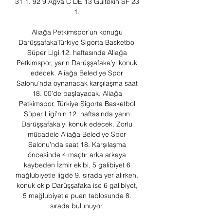
31 1. 92 9 Ağva C DE 13 Gültekin SF 23 
1. 

Aliağa Petkimspor’un konuğu 
DarüşşafakaTürkiye Sigorta Basketbol 
Süper Ligi 12. haftasında Aliağa 
Petkimspor, yarın Darüşşafaka’yı konuk 
edecek. Aliağa Belediye Spor 
Salonu’nda oynanacak karşılaşma saat 
18. 00’de başlayacak. Aliağa 
Petkimspor, Türkiye Sigorta Basketbol 
Süper Ligi’nin 12. haftasında yarın 
Darüşşafaka’yı konuk edecek. Zorlu 
mücadele Aliağa Belediye Spor 
Salonu’nda saat 18. Karşılaşma 
öncesinde 4 maçtır arka arkaya 
kaybeden İzmir ekibi, 5 galibiyet 6 
mağlubiyetle ligde 9. sırada yer alırken, 
konuk ekip Darüşşafaka ise 6 galibiyet, 
5 mağlubiyetle puan tablosunda 8. 
sırada bulunuyor. 
