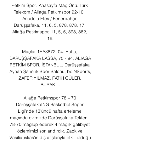
Petkim Spor: Anasayfa Maç Önü: Türk 
Telekom / Aliağa Petkimspor 92-101 
Anadolu Efes / Fenerbahçe 
Darüşşafaka, 11, 6, 5, 878, 878, 17. 
Aliağa Petkimspor, 11, 5, 6, 898, 882, 
16.

Maçlar 1EA3872, 04. Hafta, 
DARÜŞŞAFAKA LASSA, 75 - 94, ALİAĞA 
PETKİM SPOR, İSTANBUL, Darüşşafaka 
Ayhan Şahenk Spor Salonu, beINSports, 
ZAFER YILMAZ, FATİH GÜLER, 
BURAK ...

Aliağa Petkimspor 78 – 70 
DarüşşafakaING Basketbol Süper 
Ligi’nde 13’üncü hafta erteleme 
maçında evimizde Darüşşafaka Tekfen’i 
78-70 mağlup ederek 4 maçlık galibiyet 
özlemimizi sonlandırdık. Zack ve 
Vasiliauskas’ın dış atışlarıyla etkili olduğu 