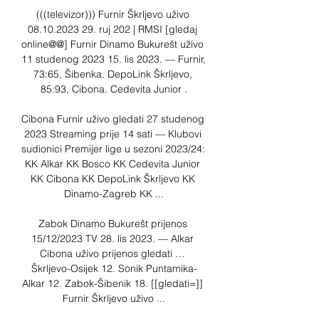
(((televizor))) Furnir Škrljevo uživo 
08.10.2023 29. ruj 202 | RMSI [gledaj 
online@@] Furnir Dinamo Bukurešt uživo 
11 studenog 2023 15. lis 2023. — Furnir, 
73:65, Šibenka. DepoLink Škrljevo, 
85:93, Cibona. Cedevita Junior .

Cibona Furnir uživo gledati 27 studenog 
2023 Streaming prije 14 sati — Klubovi 
sudionici Premijer lige u sezoni 2023/24: 
KK Alkar KK Bosco KK Cedevita Junior 
KK Cibona KK DepoLink Škrljevo KK 
Dinamo-Zagreb KK ...

Zabok Dinamo Bukurešt prijenos 
15/12/2023 TV 28. lis 2023. — Alkar 
Cibona uživo prijenos gledati … 
Škrljevo-Osijek 12. Sonik Puntamika-
Alkar 12. Zabok-Šibenik 18. [[gledati=]] 
Furnir Škrljevo uživo ...
