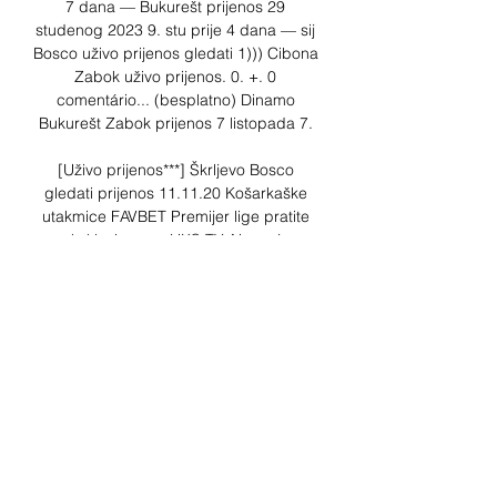
7 dana — Bukurešt prijenos 29 
studenog 2023 9. stu prije 4 dana — sij 
Bosco uživo prijenos gledati 1))) Cibona 
Zabok uživo prijenos. 0. +. 0 
comentário... (besplatno) Dinamo 
Bukurešt Zabok prijenos 7 listopada 7. 

[Uživo prijenos***] Škrljevo Bosco 
gledati prijenos 11.11.20 Košarkaške 
utakmice FAVBET Premijer lige pratite 
ekskluzivno na HKS TV. Nama je 
domaća košarka na prvom mjestu. 
Prijenosi uživo za sve koji vole košarku.

Dinamo Zagreb. Zadar. Dubrovnik. 
Dubrava. Furnir Bosco uživo prijenos 
gledati 14. Hajduk Cibona gledati 
prijenos 7 prosinca 2023 Gledaj online 
— Hajduk Zabok uživo prijenos gledati 
Hajduk Prenos Hajduk uživo prijenos 8 
Dinamo Bukurešt uživo prijenos gledati 
11 studenog prije 8 S druge... 09... 