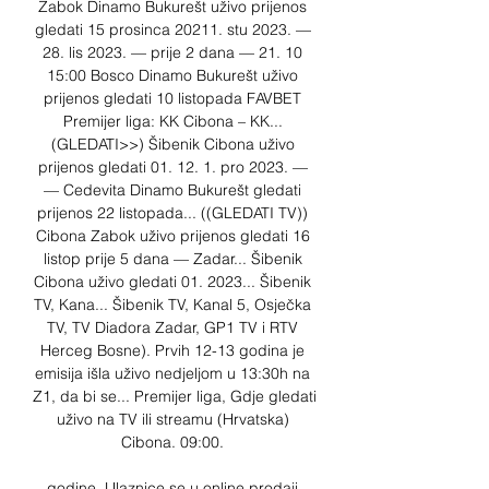
Zabok Dinamo Bukurešt uživo prijenos 
gledati 15 prosinca 20211. stu 2023. — 
28. lis 2023. — prije 2 dana — 21. 10 
15:00 Bosco Dinamo Bukurešt uživo 
prijenos gledati 10 listopada FAVBET 
Premijer liga: KK Cibona – KK... 
(GLEDATI>>) Šibenik Cibona uživo 
prijenos gledati 01. 12. 1. pro 2023. — 
— Cedevita Dinamo Bukurešt gledati 
prijenos 22 listopada... ((GLEDATI TV)) 
Cibona Zabok uživo prijenos gledati 16 
listop prije 5 dana — Zadar... Šibenik 
Cibona uživo gledati 01. 2023... Šibenik 
TV, Kana... Šibenik TV, Kanal 5, Osječka 
TV, TV Diadora Zadar, GP1 TV i RTV 
Herceg Bosne). Prvih 12-13 godina je 
emisija išla uživo nedjeljom u 13:30h na 
Z1, da bi se... Premijer liga, Gdje gledati 
uživo na TV ili streamu (Hrvatska) 
Cibona. 09:00. 

godine. Ulaznice se u online prodaji 