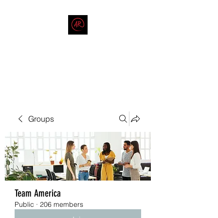
THE AMERICAN REDNECK
COMPANY
End Race in America
Groups
Team America
Public
·
206 members