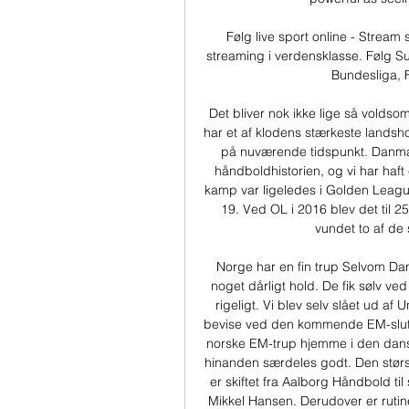
Følg live sport online - Stream s
streaming i verdensklasse. Følg 
Bundesliga, 
Det bliver nok ikke lige så voldsom
har et af klodens stærkeste landsho
på nuværende tidspunkt. Danmar
håndboldhistorien, og vi har haft
kamp var ligeledes i Golden League
19. Ved OL i 2016 blev det til 2
vundet to af de
Norge har en fin trup Selvom Danm
noget dårligt hold. De fik sølv ve
rigeligt. Vi blev selv slået ud af U
bevise ved den kommende EM-slutrun
norske EM-trup hjemme i den dansk
hinanden særdeles godt. Den størs
er skiftet fra Aalborg Håndbold t
Mikkel Hansen. Derudover er rutine