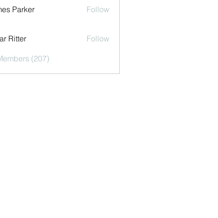
es Parker
Follow
r Ritter
Follow
 Members (207)