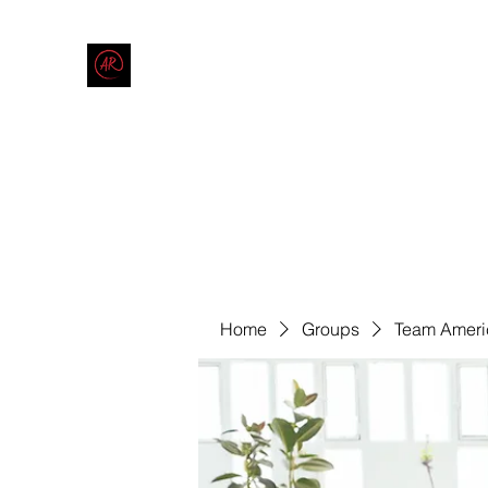
THE AMERICAN REDNECK COMPANY
End Race in America
Home
Shop
Blog
Forum
Contact
Code of Co
Home
Groups
Team Ameri