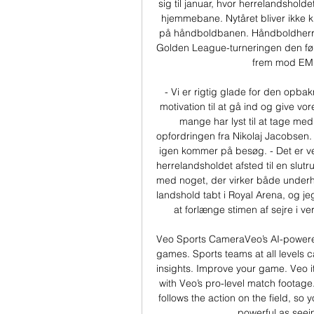
sig til januar, hvor herrelandsho
hjemmebane. Nytåret bliver ikke 
på håndboldbanen. Håndboldherrer
Golden League-turneringen den førs
frem mod EM 
- Vi er rigtig glade for den opbak
motivation til at gå ind og give vo
mange har lyst til at tage med
opfordringen fra Nikolaj Jacobsen. 
igen kommer på besøg. - Det er ved
herrelandsholdet afsted til en slut
med noget, der virker både underho
landshold tabt i Royal Arena, og je
at forlænge stimen af sejre i 
Veo Sports CameraVeo’s AI-powered
games. Sports teams at all levels 
insights. Improve your game. Veo i
with Veo’s pro-level match footage
follows the action on the field, so
powerful as seei