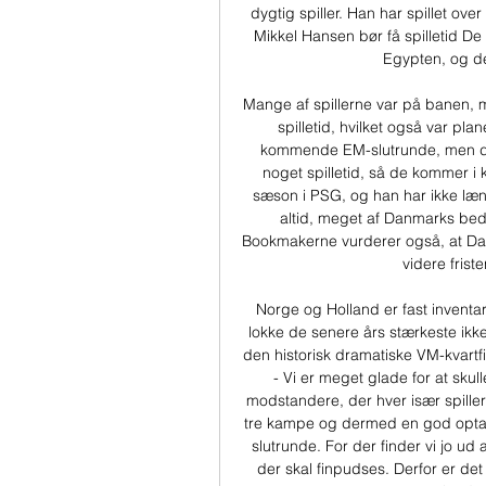
dygtig spiller. Han har spillet ov
Mikkel Hansen bør få spilletid De
Egypten, og de
Mange af spillerne var på banen, m
spilletid, hvilket også var plan
kommende EM-slutrunde, men det 
noget spilletid, så de kommer i
sæson i PSG, og han har ikke læng
altid, meget af Danmarks bed
Bookmakerne vurderer også, at Danm
videre frist
Norge og Holland er fast inventa
lokke de senere års stærkeste ik
den historisk dramatiske VM-kvartfi
- Vi er meget glade for at skull
modstandere, der hver især spiller p
tre kampe og dermed en god optakt 
slutrunde. For der finder vi jo ud
der skal finpudses. Derfor er det 