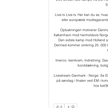
S
Live-tv Live-tv. Her kan du se, hva
eller europæisk modtagecenter
Opbakningen motiverer Danmark
København mod henholdsvis Norge 
Den sidste kamp mod Holland sø
Dermed kommer omkring 25. 000 bille
Imerco: Isenkram, Indretning, Gave
borddækning, boligt
Livestream Danmark - Norge: Se E
på søndag i finalen ved EM i kvin
hos bet3
0