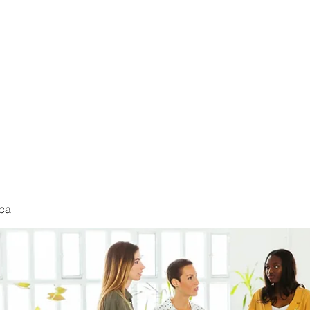
nduct
ca