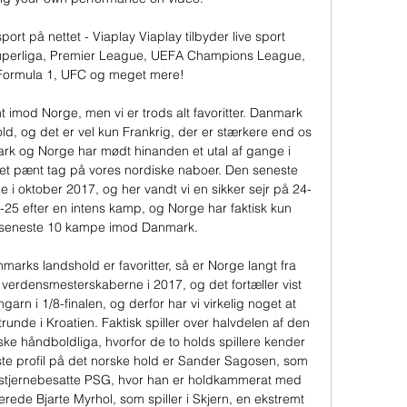
port på nettet - Viaplay Viaplay tilbyder live sport 
Superliga, Premier League, UEFA Champions League, 
Formula 1, UFC og meget mere!

t imod Norge, men vi er trods alt favoritter. Danmark 
ld, og det er vel kun Frankrig, der er stærkere end os 
k og Norge har mødt hinanden et utal af gange i 
 et pænt tag på vores nordiske naboer. Den seneste 
 i oktober 2017, og her vandt vi en sikker sejr på 24-
5-25 efter en intens kamp, og Norge har faktisk kun 
 seneste 10 kampe imod Danmark. 

arks landshold er favoritter, så er Norge langt fra 
d verdensmesterskaberne i 2017, og det fortæller vist 
ngarn i 1/8-finalen, og derfor har vi virkelig noget at 
de i Kroatien. Faktisk spiller over halvdelen af den 
e håndboldliga, hvorfor de to holds spillere kender 
te profil på det norske hold er Sander Sagosen, som 
il stjernebesatte PSG, hvor han er holdkammerat med 
rede Bjarte Myrhol, som spiller i Skjern, en ekstremt 