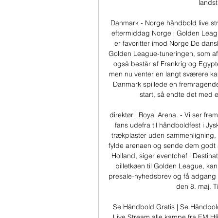
landst
Danmark - Norge håndbold live s
eftermiddag Norge i Golden Leagu
er favoritter imod Norge De dans
Golden League-tuneringen, som af
også består af Frankrig og Egypten
men nu venter en langt sværere kam
Danmark spillede en fremragende 
start, så endte det med e
direktør i Royal Arena. - Vi ser fr
fans udefra til håndboldfest i Jy
trækplaster uden sammenligning, og
fylde arenaen og sende dem godt af
Holland, siger eventchef i Destina
billetkøen til Golden League, ka
presale-nyhedsbrev og få adgang ti
den 8. maj. Ti
Se Håndbold Gratis | Se Håndbold
Live Stream alle kampe fra EM H