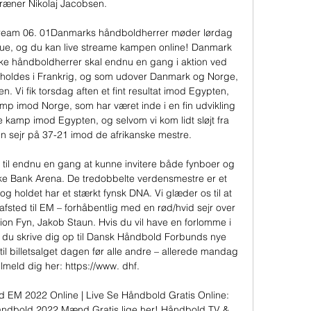
ræner Nikolaj Jacobsen. 

tream 06. 01Danmarks håndboldherrer møder lørdag 
e, og du kan live streame kampen online! Danmark 
ke håndboldherrer skal endnu en gang i aktion ved 
holdes i Frankrig, og som udover Danmark og Norge, 
. Vi fik torsdag aften et fint resultat imod Egypten, 
p imod Norge, som har været inde i en fin udvikling 
kamp imod Egypten, og selvom vi kom lidt sløjt fra 
n sejr på 37-21 imod de afrikanske mestre. 

em til endnu en gang at kunne invitere både fynboer og 
ske Bank Arena. De tredobbelte verdensmestre er et 
 holdet har et stærkt fynsk DNA. Vi glæder os til at 
sted til EM – forhåbentlig med en rød/hvid sejr over 
tion Fyn, Jakob Staun. Hvis du vil have en forlomme i 
n du skrive dig op til Dansk Håndbold Forbunds nye 
l billetsalget dagen før alle andre – allerede mandag 
lmeld dig her: https://www. dhf. 

 EM 2022 Online | Live Se Håndbold Gratis Online: 
åndbold 2022 Mænd Gratis lige her! Håndbold TV & 