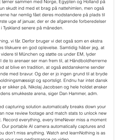
ldet tørner sammen med Norge, Egypten og Holland på 
kun skudt ind med et brag på nattehimlen, men også 
ne har nemlig fået deres modstandere på plads til 
te uge af januar, der er de afgørende forberedelser 
i Tyskland senere på måneden. 

ning, vi får. Derfor bruger vi det også som en ekstra 
res tilskuere en god oplevelse. Samtidig håber jeg, at 
 videre til München og støtte os under EM, lyder 
I de to arenaer ser man frem til, at Håndboldherrerne 
 at blive en tradition, at også østdanskerne sender 
runde med bravur. Og der er jo ingen grund til at bryde 
ldningsmæssigt og sportsligt. Endnu har intet dansk 
g er sikker på, Nikolaj Jacobsen og hele holdet ønsker 
verdens smukkeste arena, siger Dan Hammer, adm. 

 capturing solution automatically breaks down your 
can now review footage and match stats to unlock new 
t. Record everything, every timeNever miss a moment 
. Our portable AI camera automatically captures and 
 you don’t miss anything. Watch and learnNothing is as 
ng your own performance on video. 
