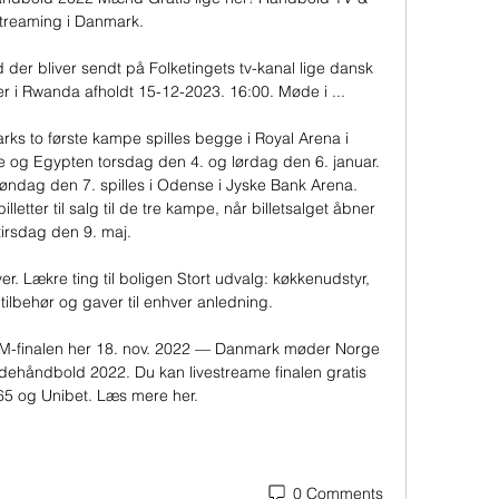
treaming i Danmark.

d der bliver sendt på Folketingets tv-kanal lige dansk 
 i Rwanda afholdt 15-12-2023. 16:00. Møde i ...

s to første kampe spilles begge i Royal Arena i 
og Egypten torsdag den 4. og lørdag den 6. januar. 
ndag den 7. spilles i Odense i Jyske Bank Arena. 
tter til salg til de tre kampe, når billetsalget åbner 
tirsdag den 9. maj. 

r. Lækre ting til boligen Stort udvalg: køkkenudstyr, 
ilbehør og gaver til enhver anledning.

M-finalen her 18. nov. 2022 — Danmark møder Norge 
dehåndbold 2022. Du kan livestreame finalen gratis 
65 og Unibet. Læs mere her.
0 Comments