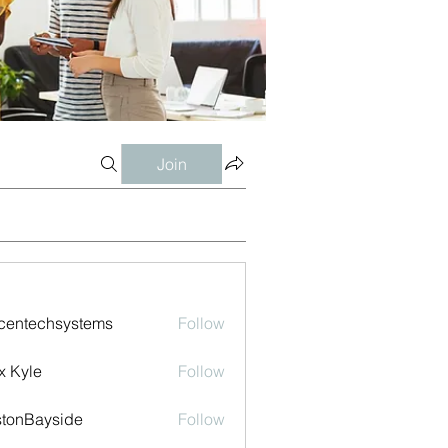
Join
centechsystems
Follow
echsystems
x Kyle
Follow
tonBayside
Follow