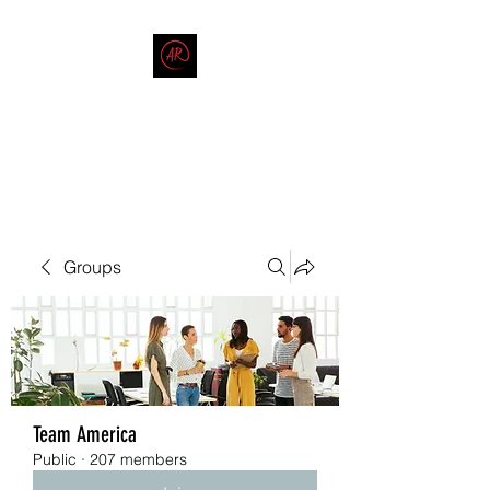
THE AMERICAN REDNECK
COMPANY
End Race in America
Groups
Team America
Public
·
207 members