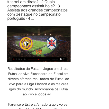
futebol em direto? · 2 Quais 
campeonatos assistir hoje? · 3 
Assista aos grandes campeonatos, 
com destaque no campeonato 
português · 4 ...
Resultados de Futsal - Jogos em direto, Futsal ao vivo Flashscore de Futsal em directo oferece resultados de Futsal ao vivo para a Liga Placard e as maiores ligas do mundo. Acompanha os Futsal ao vivo e jogos ao ...

Farense e Estrela Amadora ao vivo ver tv online 15 há 12 horas — Confira todos os jogos de hoje, sexta-feira (15 de dezembro de 2023) e onde assistir ao vivoMundial de Clubes – Quartas de Final León x Urawa ...

Lapadula aos 90'+4', Cagliari 1-1 Sassuolo | VER JOGO 16 VISUALIZAÇÕES | 2023-12-11 20:09:59 GOLO! Sassuolo, M. Erlić aos 7', Cagliari 0-1 Sassuolo | VER JOGO 5 VISUALIZAÇÕES | 2023-12-11 19:51:31 GOLO! Empoli, H. Rafia (p. ) aos 71', Empoli 1-1 Lecce | VER JOGO 5 VISUALIZAÇÕES | 2023-12-11 19:50:51 GOLO! Lecce, L. Banda aos 64', Empoli 0-1 Lecce | VER JOGO 50 VISUALIZAÇÕES | 2023-12-10 22:08:37 GOLO! Fiorentina, L. Martínez aos 66', Roma 1-1 Fiorentina | VER JOGO 869 VISUALIZAÇÕES | 2023-12-10 19:59:43 GOLO! Roma, R. Lukaku aos 5', Roma 1-0 Fiorentina | VER JOGO 0 VISUALIZAÇÕES | 2023-12-10 18:50:49 GOLO! Salernitana, Simy aos 75', Salernitana 1-2 Bologna | VER JOGO 1 VISUALIZAÇÕES | 2023-12-10 17:36:10 GOLO! Bologna, J. 

Assistir times online ao vivo - futebolplayhd.com 31/12/2022 — Vivo Online Grátis Sem Travar Tv Online Ao Vivo Grátis e em HD. VILLA Assistir Nacional x Internacional ao vivo 07/06/2023 HD online. 07 ...

instagram. com/tabelaesportivaoficial https://twitter. com/okayokayentret1 Primeiramente, gostaríamos de perguntar: você já acompanha nosso site? Caso não, recomendamos que você se inscreva para receber informações atualizadas sobre as principais competições do esporte mundial. Em nosso site, você encontrará guias de TV e internet, além dos melhores momentos das partidas, informações sobre o mercado da bola e a possibilidade de assistir aos jogos de futebol AO VIVO. Essas são algumas das vantagens que oferecemos para que você não perca nenhum evento esportivo importante. Além disso, ao se inscrever, você ficará por dentro das notícias em resumo, com detalhes sobre escalações, datas, horários, locais, prognósticos e links para acompanhar seu esporte favorito AO VIVO. 

assistir Benfica x Farense ao vivo agora 8 dezembro 2023 12 há 8 dias — Assistir Benfica x Farense 08/12/2023 15:00 online grátis no Multicanais ao vivo. Assista TV Online Grátis, canais de TV aberta 24 0. +. 0 ...

Onde assistir o jogo CD Nacional x CF Belenenses AO VIVO Segunda LigaCD Nacional x CF Belenenses duelam hoje, Sábado (16 de dezembro), o emocionante confronto está marcado para às 12h30 (horário de Brasília) Segunda Liga na sua edição 2023/24. Para se manter informado sobre todos os detalhes desta imperdível partida entre CD Nacional x CF Belenenses, incluindo opções de como e onde assistir na TV, celular, notebook, tablet e aplicativos de streaming, confie no Tabela Esportiva! Aqui, forneceremos todas as informações do jogo, para que você não perca nenhum lance importante! BETANO – Abra sua conta e ganhe Bônus de boas-vindas de 100% até R$500 (Clique Aqui) Ganhe 30 dias grátis no DAZN e acompanhe AO VIVO os principais eventos esportivos Onde assistir CD Nacional x CF Belenenses Futebol AO VIVO na TV Infelizmente, não será possível acompanhar a partida através da transmissão de TV. Como assistir CD Nacional x CF Belenenses Futebol AO VIVO Online no seu celular, tablet e notebook A fim de não perder nenhum lance do jogo ao vivo, você pode acompanhar tudo em tempo real através do seu celular, tablet ou PC. 

Boateng aos 29', Arouca 0-2 Rio Ave | VER JOGO 179 VISUALIZAÇÕES | 2023-12-10 18:11:01 GOLO! Rio Ave, Santos aos 5', Arouca 0-1 Rio Ave | VER JOGO 475 VISUALIZAÇÕES | 2023-12-10 17:56:11 Liga Portugal Betclic (13ªJ): Resumo Estrela Amadora 3-1 Boavista | VER JOGO 166 VISUALIZAÇÕES | 2023-12-10 17:28:47 GOLO! Estrela Amadora, Kikas aos 84', Estrela Amadora 3-1 Boavista | VER JOGO 156 VISUALIZAÇÕES | 2023-12-10 17:22:40 GOLO! Estrela Amadora, R. Abascal (p. b. ) aos 78', Estrela Amadora 2-1 Boavista | VER JOGO 149 VISUALIZAÇÕES | 2023-12-10 17:16:08 GOLO! Boavista, Martim Tavares aos 74', Estrela Amadora 1-1 Boavista | VER JOGO 235 VISUALIZAÇÕES | 2023-12-10 16:55:45 GOLO! Estrela Amadora, Léo Jabá aos 52', Estrela Amadora 1-0 Boavista | VER JOGO 3210 VISUALIZAÇÕES | 2023-12-09 22:57:46 Liga Portugal Betclic (13ªJ): Resumo FC Porto 3-1 Casa Pia | VER JOGO Notícias Champions: Galeno eleito novamente Jogador da Semana Galeno repetiu a eleição de melhor jogador na última jornada da fase de grupos da Liga dos Campeões, após contabilizar dois golos e duas assistências na vitória do FC Porto por 5-3 diante dos ucranianos do Shakhtar Donetsk. 

Por exemplo, você pode assistir a partida entre CD Nacional x CF Belenenses AO VIVO em nosso site. Entretanto, gostaríamos também de convidá-lo a colaborar conosco e nos ajudar a marcar um verdadeiro golaço! Sua opinião é importante para nós, por isso não deixe de clicar aqui para registrar suas sugestões de melhoria do nosso conteúdo ou compartilhar sua opinião. Aqui no Tabela Esportiva, valorizamos a voz dos nossos leitores acima de tudo! - Anúncios - Um apaixonado por esportes no geral, buscando o seu sonho de trabalhar com o que realmente ama. 

Para isso, basta acessar o site Betano (Clique Aqui), que realizará a transmissão online. Além dessa opção, você também pode assistir ao confronto utilizando o aplicativo, disponível para download tanto para IOS quanto para Android. Contudo, é importante lembrar que o acesso a esse serviço requer assinatura. Acompanhe no Google Futebol AO VIVO em Tempo Real Você tem interesse em acompanhar o duelo em tempo real? Nesse caso, uma ótima opção é utilizar o serviço de atualização do Google, que fornece um resumo detalhado minuto a minuto dos eventos da partida. Contudo, para acessá-lo, basta (Clicar Aqui) e ficar por dentro de todos os detalhes do jogo de forma rápida e prática. Ficha técnica do jogo Data: Sábado, 16 de dezembro de 2023 Local: Estádio, da Madeira, Portugal Horário: Às 12h30 (Horário de Brasília) Competição: Segunda Liga Onde assistir? Betano Siga o Tabela Esportiva também no Google Notícias, (CLIQUE AQUI) e em seguida aperte em “Seguir” Nossas Redes Sociais / Tabela Esportiva https://www. 

Ferreira 2-1 Penafiel | VER JOGO 79 VISUALIZAÇÕES | 2023-12-09 12:21:49 GOLO! P. Ferreira, Jójó aos 49', P. Ferreira 2-1 Penafiel | VER JOGO 63 VISUALIZAÇÕES | 2023-12-09 12:43:47 GOLO! P. Ferreira, Rui Fonte aos 45', P. Ferreira 1-1 Penafiel | VER JOGO Serie A: Últimos Golos 26 VISUALIZAÇÕES | 2023-12-15 20:58:45 GOLO! Genoa, Albert Gudmundsson aos 48', Genoa 1-1 Juventus | VER JOGO 29 VISUALIZAÇÕES | 2023-12-15 20:22:08 GOLO! Juventus, F. Chiesa aos 28', Genoa 0-1 Juventus | VER JOGO 510 VISUALIZAÇÕES | 2023-12-11 22:06:08 GOLO! Cagliari, L. Pavoletti aos 90'+9', Cagliari 2-1 Sassuolo | VER JOGO 42 VISUALIZAÇÕES | 2023-12-11 22:03:45 GOLO! Cagliari, G. 

Viseu | VER JOGO 112 VISUALIZAÇÕES | 2023-12-10 12:00:01 GOLO! Ac. Viseu, Arthur Chaves aos 45'+1', Mafra 1-1 Ac. Viseu | VER JOGO 109 VISUALIZAÇÕES | 2023-12-10 11:42:20 GOLO! Mafra, Diogo Almeida aos 27', Mafra 1-0 Ac. Viseu | VER JOGO 32 VISUALIZAÇÕES | 2023-12-10 16:16:05 Liga Portugal SABSEG (13ª Jornada): Resumo Leixões 0-0 Feirense | VER JOGO 95 VISUALIZAÇÕES | 2023-12-10 11:55:23 Liga Portugal SABSEG (13ª Jornada): Resumo Tondela 2-3 Santa Clara | VER JOGO 12 VISUALIZAÇÕES | 2023-12-10 11:43:51 GOLO! Santa Clara, Paulo Henrique aos 90'+1', Tondela 2-3 Santa Clara | VER JOGO 7 VISUALIZAÇÕES | 2023-12-10 11:37:24 GOLO! Santa Clara, Bruno Almeida aos 80', Tondela 2-2 Santa Clara | VER JOGO 7 VISUALIZAÇÕES | 2023-12-10 11:27:31 GOLO! Tondela, Roberto aos 54', Tondela 2-1 Santa Clara | VER JOGO 5 VISUALIZAÇÕES | 2023-12-10 11:16:03 GOLO! Santa Clara, Pedro Pacheco aos 45'+7', Tondela 1-1 Santa Clara | VER JOGO 5 VISUALIZAÇÕES | 2023-12-10 11:00:35 GOLO! Tondela, Luan Farias aos 45', Tondela 1-0 Santa Clara | VER JOGO 148 VISUALIZAÇÕES | 2023-12-09 13:14:29 Liga Portugal SABSEG (13ª Jornada): Resumo P. 

Guitane aos 90'+1', Estoril 2-1 FC Porto | VER JOGO 5667 VISUALIZAÇÕES | 2023-12-06 18:41:59 GOLO! FC Porto, Pepê aos 34', Estoril 1-1 FC Porto | VER JOGO 5382 VISUALIZAÇÕES | 2023-12-06 18:29:25 GOLO! Estoril, Cassiano aos 22', Estoril 1-0 FC Porto | VER JOGO 6382 VISUALIZAÇÕES | 2023-11-02 22:58:05 Allianz Cup (Fase 3 - Jornada 2): Resumo Sporting 4-2 Farense | VER JOGO 2441 VISUALIZAÇÕES | 2023-11-02 22:05:37 GOLO! Farense, Vítor Gonçalves aos 79', Sporting 4-2 Farense | VER JOGO 12425 VISUALIZAÇÕES | 2023-11-02 21:57:25 GOLO! Sporting, Gyokeres aos 63', Sporting 4-1 Farense | VER JOGO 3959 VISUALIZAÇÕES | 2023-11-02 21:55:00 GOLO! Sporting, Nuno Santos aos 56', Sporting 3-1 Farense | VER JOGO 4757 VISUALIZAÇÕES | 2023-11-02 21:33:44 GOLO! Farense, Mattheus Oliveira aos 49', Sporting 2-1 Farense | VER JOGO 6309 VISUALIZAÇÕES | 2023-11-02 21:00:25 GOLO! Sporting, Gyokeres aos 28', Sporting 2-0 Farense | VER JOGO 11769 VISUALIZAÇÕES | 2023-11-02 20:54:16 GOLO! Sporting, Gyokeres aos 24', Sporting 1-0 Farense | VER JOGO 1329 VISUALIZAÇÕES | 2023-11-01 22:59:45 Allianz Cup (Fase 3 - Jornada 2): Resumo Braga 1-1 Casa Pia | VER JOGO 1360 VISUALIZAÇÕES | 2023-11-01 22:00:57 GOLO! Casa Pia, Clayton aos 76', Braga 1-1 Casa Pia | VER JOGO 816 VISUALIZAÇÕES | 2023-11-01 21:48:29 GOLO! Braga, Pizzi aos 62', Braga 1-0 Casa Pia | VER JOGO 5954 VISUALIZAÇÕES | 2023-10-31 22:30:12 Allianz Cup (Fase 3 - Jornada 2): Resumo Arouca 0-2 Benfica | VER JOGO 22700 VISUALIZAÇÕES | 2023-10-31 21:56:24 GOLO! Benfica, Arthur Cabral aos 74', Arouca 0-2 Benfica | VER JOGO 15130 VISUALIZAÇÕES | 2023-10-31 20:49:08 GOLO! Benfica, Di María aos 26', Arouca 0-1 Benfica | VER JOGO 481 VISUALIZAÇÕES | 2023-09-28 22:37:17 Allianz Cup (Fase 3 - Jornada 1): Resumo Casa Pia 2-1 Nacional | VER JOGO 158 VISUALIZAÇÕES | 2023-09-28 22:16:18 GOLO! Casa Pia, Clayton aos 90'+3', Casa Pia 2-1 Nacional | VER JOGO Liga SABSEG: Últimos golos e Resumos 153 VISUALIZAÇÕES | 2023-12-10 18:37:36 Liga Portugal SABSE